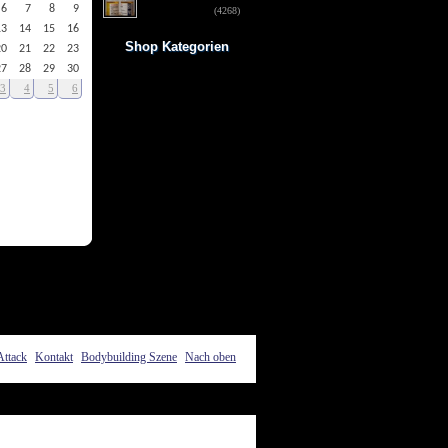
6
7
8
9
für 34-Jährigen
(4268)
13
14
15
16
Shop Kategorien
20
21
22
23
27
28
29
30
Frauen Fitness
3
4
5
6
Trainingsbooster
Weight Gainer
Vor dem Training
Vitamine & mehr
Testo Booster
Superfood
Nach dem Training
Kohlenhydrate
Fertigdrinks
Creatine
Aminosäuren
Riegel
Low Carb
Diät/Abnehmen
Proteine/Eiweiss
Attack
Kontakt
Bodybuilding Szene
Nach oben