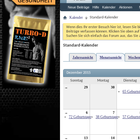
Neue Beiträge
Hilfe
Kalender
Aktionen
Kalender
Standard-Kalender
Wenn dies Ihr erster Besuch hier ist, lesen Sie b
Beiträge verfassen können. Klicken Sie oben auf 
Suchen Sie sich einfach das Forum aus, das Sie a
Standard-Kalender
Jahresansicht
Monatsansicht
Wochen
Dezember 2015
Sonntag
Montag
Dienstag
→
29
30
65 Geburts
→
6
7
72 Geburtstage
38 Geburtstage
57 Geburts
→
13
14
1