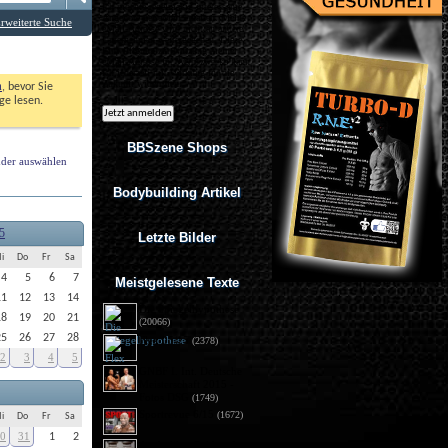
Ich möchte regelmäßig interessante
Angebote per eMail erhalten. Meine
rweiterte Suche
eMail-Adresse wird nicht an andere
Unternehmen weitergegeben. Diese
Einwilligung zur Nutzung meiner
eMail-Adresse für Werbezwecke kann
ich jederzeit mit Wirkung für die
Zukunft widerrufen.
n
, bevor Sie 
e lesen. 
BBSzene Shops
der auswählen
Bodybuilding Artikel
5
Letzte Bilder
i
Do
Fr
Sa
4
5
6
7
Meistgelesene Texte
11
12
13
14
Die Spiegelhypothese
18
19
20
21
(20066)
25
26
27
28
Flex 05/15
(2378)
2
3
4
5
GNBF I. Int. Deutsche
Meisterschaft 2015 - 
Fotos DSG
(1749)
Sportrevue 6/15
(1672)
i
Do
Fr
Sa
0
31
1
2
Anabolika: Geldstrafe