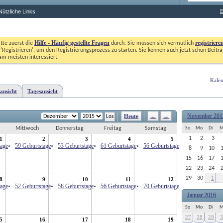
E
Nützliche Links
Hilfe - Häufig gestellte Fragen
registriere
itte zuerst die
durch. Sie müssen sich vermutlich
'Registrieren', um den Registrierungsprozess zu starten. Sie können auch jetzt schon Beiträg
m meisten interessiert. 
Kalen
ansicht
Tagesansicht
November 201
Heute
←
→
Mittwoch
Donnerstag
Freitag
Samstag
So
Mo
Di
M
1
2
3
1
2
3
4
5
tage
59 Geburtstage
53 Geburtstage
61 Geburtstage
56 Geburtstage
8
9
10
15
16
17
22
23
24
1
29
30
8
9
10
11
12
tage
52 Geburtstage
58 Geburtstage
56 Geburtstage
70 Geburtstage
Januar 2016
So
Mo
Di
M
27
28
29
3
5
16
17
18
19