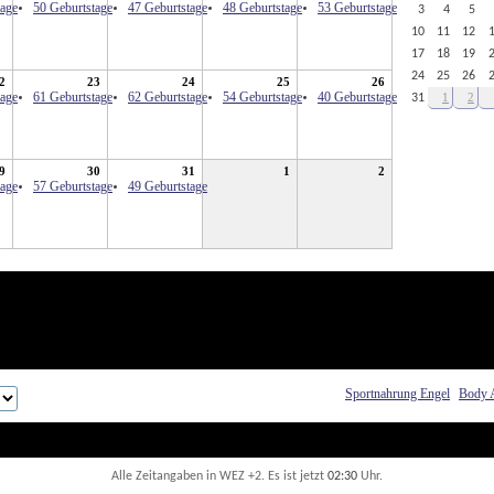
tage
50 Geburtstage
47 Geburtstage
48 Geburtstage
53 Geburtstage
3
4
5
10
11
12
17
18
19
24
25
26
2
23
24
25
26
tage
61 Geburtstage
62 Geburtstage
54 Geburtstage
40 Geburtstage
1
2
31
9
30
31
1
2
tage
57 Geburtstage
49 Geburtstage
Sportnahrung Engel
Body 
Alle Zeitangaben in WEZ +2. Es ist jetzt
02:30
 Uhr.