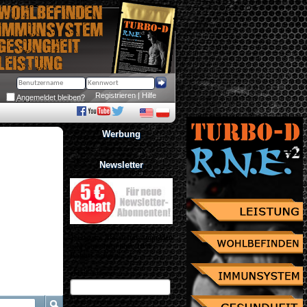
Registrieren
 | 
Hilfe
Angemeldet bleiben?
Werbung
Newsletter
Jetzt zum Newsletter anmelden
und Gutschein über 10% 
Rabatt sichern!
eMail Adresse