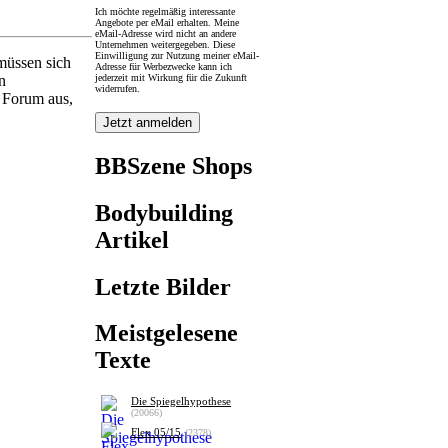
Ich möchte regelmäßig interessante
Angebote per eMail erhalten. Meine
eMail-Adresse wird nicht an andere
Unternehmen weitergegeben. Diese
Einwilligung zur Nutzung meiner eMail-
müssen sich
Adresse für Werbezwecke kann ich
jederzeit mit Wirkung für die Zukunft
n
widerrufen.
s Forum aus,
BBSzene Shops
Bodybuilding
Artikel
Letzte Bilder
Meistgelesene
Texte
Die Spiegelhypothese
(20066)
Flex 05/15
(2378)