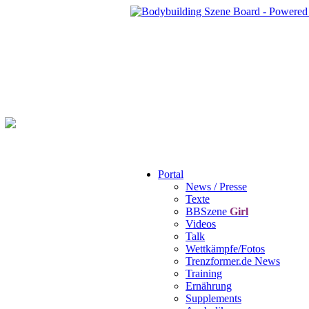
Portal
News / Presse
Texte
BBSzene
Girl
Videos
Talk
Wettkämpfe/Fotos
Trenzformer.de News
Training
Ernährung
Supplements