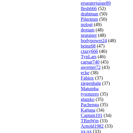
ersguterjunge89
flesh666
(52)
drahtman
(50)
Pilgrimm
(50)
pologt
(49)
degiam
(48)
searaiser
(48)
bodypower24
(48)
heinz68
(47)
crazy666
(46)
TypLars
(46)
caesar740
(45)
awerner72
(43)
ecke
(38)
Fabiox
(37)
ziegenbalg
(37)
Matumba
tysonzero
(35)
glatzko
(35)
Pachenga
(35)
Katjana
(34)
Captain101
(34)
TBmWm
(33)
Arnold1982
(33)
xx-xx
(33)