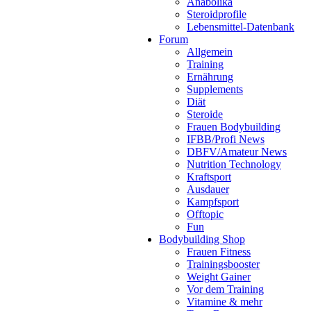
Anabolika
Steroidprofile
Lebensmittel-Datenbank
Forum
Allgemein
Training
Ernährung
Supplements
Diät
Steroide
Frauen Bodybuilding
IFBB/Profi News
DBFV/Amateur News
Nutrition Technology
Kraftsport
Ausdauer
Kampfsport
Offtopic
Fun
Bodybuilding Shop
Frauen Fitness
Trainingsbooster
Weight Gainer
Vor dem Training
Vitamine & mehr