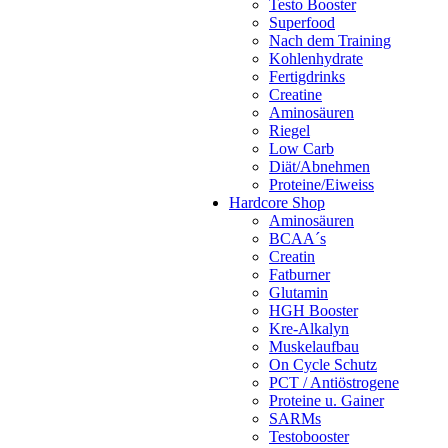
Testo Booster
Superfood
Nach dem Training
Kohlenhydrate
Fertigdrinks
Creatine
Aminosäuren
Riegel
Low Carb
Diät/Abnehmen
Proteine/Eiweiss
Hardcore Shop
Aminosäuren
BCAA´s
Creatin
Fatburner
Glutamin
HGH Booster
Kre-Alkalyn
Muskelaufbau
On Cycle Schutz
PCT / Antiöstrogene
Proteine u. Gainer
SARMs
Testobooster