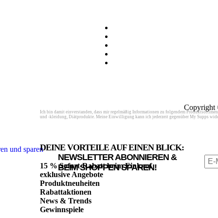
Copyright 
Ich bin damit einverstanden, dass mir regelmäßig Informationen zu folgendem Produktsortimen
und -kleidung, Diätprodukte. Meine Einwilligung kann ich jederzeit gegenüber My Supps wide
DEINE VORTEILE AUF EINEN BLICK:
NEWSLETTER ABONNIEREN &
15 % Sofort-Rabatt beim Einkauf
BEIM SHOPPEN SPAREN!
exklusive Angebote
Produktneuheiten
Rabattaktionen
News & Trends
Gewinnspiele