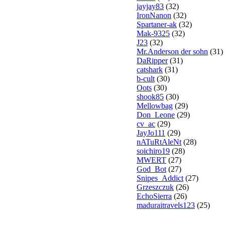
jayjay83
(32)
IronNanon
(32)
Spartaner-ak
(32)
Mak-9325
(32)
J23
(32)
Mr.Anderson der sohn
(31)
DaRipper
(31)
catshark
(31)
b-cult
(30)
Oots
(30)
shook85
(30)
Mellowbag
(29)
Don_Leone
(29)
cv_ac
(29)
JayJo111
(29)
nATuRtAleNt
(28)
soichiro19
(28)
MWERT
(27)
God_Bot
(27)
Snipes_Addict
(27)
Grzeszczuk
(26)
EchoSierra
(26)
maduraitravels123
(25)