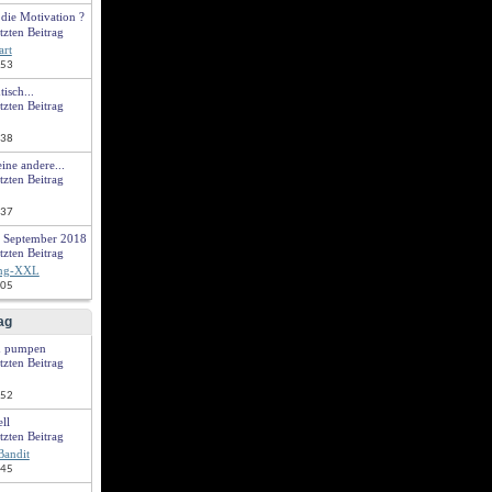
die Motivation ?
art
:53
isch...
:38
eine andere...
:37
 September 2018
ing-XXL
:05
ag
h pumpen
:52
ll
andit
:45