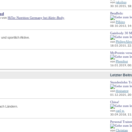
jakobus
von
dieses
30.10.2015, 
18
Forums
anzeigen
ood
BetaBolic
RSS-
m von
HiTec Nutrition Germany bei Aktiv-Body
.
Feed
Pilkins
von
dieses
08.10.2013, 
14
Forums
anzeigen
Gainbody 30 M
RSS-
 und sportlich Aktive.
Feed
PhilippAlex
von
dieses
18.03.2015, 
22
Forums
anzeigen
MyProtein versch
RSS-
Feed
Phenibut
von
dieses
16.01.2019, 
00
Forums
anzeigen
Letzter Beitr
Stundenlohn Tr
RSS-
Feed
thisisatest
von
dieses
01.12.2025, 
20
Forums
anzeigen
China!
RSS-
nach Ländern.
Feed
carl w.
von
dieses
30.09.2018, 
11
Forums
anzeigen
Personal Traine
RSS-
Feed
Christian
von
dieses