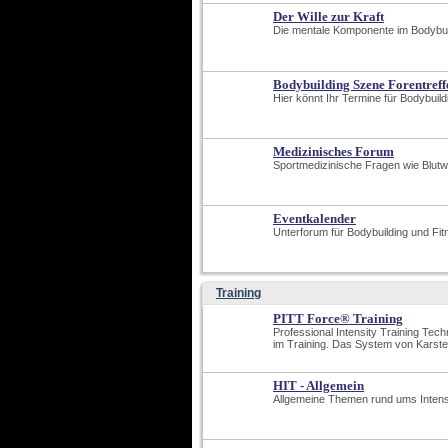
Der Wille zur Kraft
Die mentale Komponente im Bodybuild
Bodybuilding Szene Forentreff
Hier könnt Ihr Termine für Bodybuil
Medizinisches Forum
Sportmedizinische Fragen wie Blutwe
Eventkalender
Unterforum für Bodybuilding und Fit
Training
PITT Force® Training
Professional Intensity Training Tec
im Training. Das System von Karste
HIT - Allgemein
Allgemeine Themen rund ums Intensit