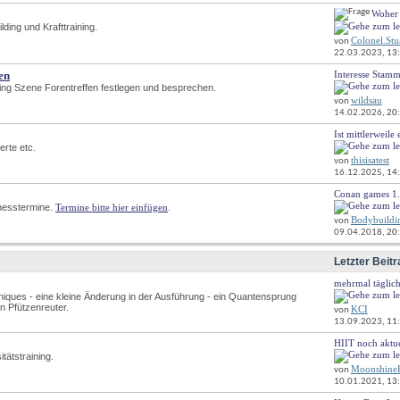
Woher 
RSS-
ing und Krafttraining.
Feed
Colonel.Stu
dieses
von
22.03.2023, 
13
Forums
anzeigen
en
Interesse Stammt
RSS-
ding Szene Forentreffen festlegen und besprechen.
Feed
wildsau
von
dieses
14.02.2026, 
20
Forums
anzeigen
Ist mittlerweile 
RSS-
rte etc.
Feed
thisisatest
von
dieses
16.12.2025, 
14
Forums
anzeigen
Conan games 1.
RSS-
nesstermine. 
Termine bitte hier einfügen
.
Feed
Bodybuild
von
dieses
09.04.2018, 
20
Forums
anzeigen
Letzter Beitr
mehrmal täglic
RSS-
hniques - eine kleine Änderung in der Ausführung - ein Quantensprung
Feed
n Pfützenreuter.
KCI
von
dieses
13.09.2023, 
11
Forums
anzeigen
HIIT noch aktue
RSS-
ätstraining.
Feed
MoonshineB
von
dieses
10.01.2021, 
13
Forums
anzeigen