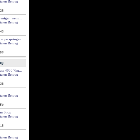
G
:28
weniger, wenn...
:43
d rope springen
:59
ag
ss 4000 7kg...
:38
:56
um Shop
:18
g