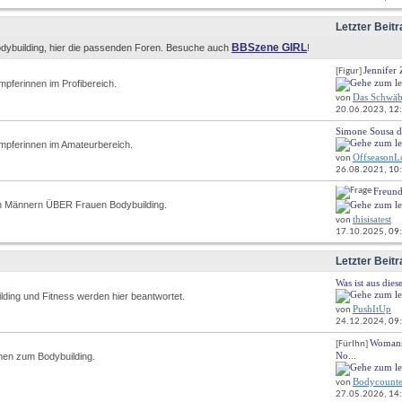
Forums
anzeigen
Letzter Beitr
BBSzene GIRL
dybuilding, hier die passenden Foren. Besuche auch
!
Jennifer 
 [Figur] 
RSS-
ämpferinnen im Profibereich.
Feed
Das Schwäb
dieses
von
20.06.2023, 
12
Forums
anzeigen
Simone Sousa do
RSS-
kämpferinnen im Amateurbereich.
Feed
OffseasonL
von
dieses
26.08.2021, 
10
Forums
anzeigen
Freund
RSS-
on Männern ÜBER Frauen Bodybuilding.
Feed
thisisatest
dieses
von
17.10.2025, 
09
Forums
anzeigen
Letzter Beitr
Was ist aus dies
RSS-
lding und Fitness werden hier beantwortet.
Feed
PushItUp
von
dieses
24.12.2024, 
09
Forums
anzeigen
Womans 
 [FürIhn] 
RSS-
No...
men zum Bodybuilding.
Feed
dieses
Bodycount
von
Forums
27.05.2026, 
14
anzeigen