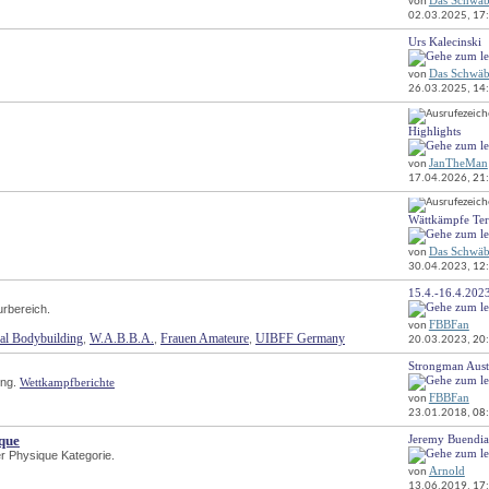
Das Schwäb
von
Forums
02.03.2025, 
17
anzeigen
Urs Kalecinski
RSS-
Feed
Das Schwäb
von
dieses
26.03.2025, 
14
Forums
anzeigen
RSS-
Highlights
Feed
dieses
JanTheMan
von
Forums
17.04.2026, 
21
anzeigen
RSS-
Wättkämpfe Te
Feed
dieses
Das Schwäb
von
Forums
30.04.2023, 
12
anzeigen
15.4.-16.4.202
RSS-
rbereich.
Feed
FBBFan
von
dieses
al Bodybuilding
W.A.B.B.A.
Frauen Amateure
UIBFF Germany
, 
, 
, 
20.03.2023, 
20
Forums
anzeigen
Strongman Austri
RSS-
ng. 
Wettkampfberichte
Feed
FBBFan
von
dieses
23.01.2018, 
08
Forums
anzeigen
que
Jeremy Buendia
RSS-
r Physique Kategorie.
Feed
Arnold
von
dieses
13.06.2019, 
17