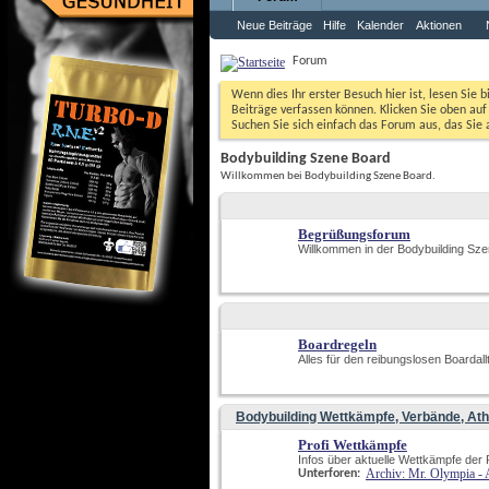
Neue Beiträge
Hilfe
Kalender
Aktionen
Forum
Wenn dies Ihr erster Besuch hier ist, lesen Sie b
Beiträge verfassen können. Klicken Sie oben auf 
Suchen Sie sich einfach das Forum aus, das Sie a
Bodybuilding Szene Board
Willkommen bei Bodybuilding Szene Board.
Begrüßungsforum
Willkommen in der Bodybuilding Szen
Boardregeln
Alles für den reibungslosen Boardall
Bodybuilding Wettkämpfe, Verbände, Athl
Profi Wettkämpfe
Infos über aktuelle Wettkämpfe der 
Archiv: Mr. Olympia - 
Unterforen: