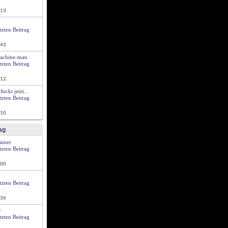
:13
:43
achine-man
:12
ickt jetzt...
:10
ag
ainer
:00
:36
r