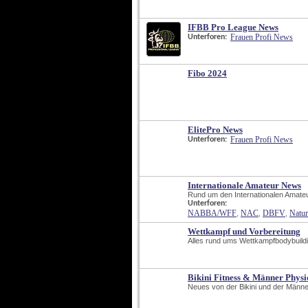
IFBB Pro League News
Frauen Profi News
Unterforen:
Fibo 2024
ElitePro News
Frauen Profi News
Unterforen:
Internationale Amateur News
Rund um den Internationalen Amateu
Unterforen:
NABBA/WFF
NAC
DBFV
Natur
, 
, 
, 
Wettkampf und Vorbereitung
Alles rund ums Wettkampfbodybuildi
Bikini Fitness & Männer Physi
Neues von der Bikini und der Männe