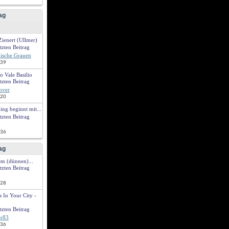
ag
Zienert (Ullmer)
ische Grauen
:39
 Vale Basilio
over
:20
ing beginnt mit...
:36
ag
em (dünnen)...
:28
In Your City - 
er83
:36