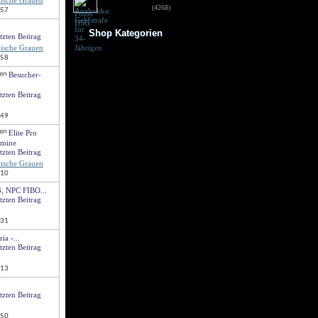
ische Grauen
für 34-Jährigen
(4268)
:57
Shop Kategorien
ische Grauen
Frauen Fitness
:58
Trainingsbooster
Besucher-
Weight Gainer
Vor dem Training
Vitamine & mehr
Testo Booster
:49
Superfood
Nach dem Training
Elite Pro
Kohlenhydrate
rmine
Fertigdrinks
Creatine
ische Grauen
Aminosäuren
:10
Riegel
3, NPC FIBO...
Low Carb
Diät/Abnehmen
Proteine/Eiweiss
:31
a -...
:13
:50