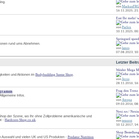
ing.
Feed
MarkusFR
von
dieses
16.11.2025, 
21
Forums
anzeigen
Esst Ihr mehr/ 
RSS-
Feed
Parlox
von
dieses
10.11.2025, 
00
Forums
anzeigen
Springseil spee
RSS-
tionen rund ums Abnehmen.
Feed
lanos
von
dieses
07.08.2023, 
10
Forums
anzeigen
Letzter Beitr
Weider Mega Ma
RSS-
gkeiten und Aktionen im
Bodybuilding Szene Shop
.
Feed
Jecos
von
dieses
28.11.2016, 
16
Forums
anzeigen
rogramm
Frag den Trenz
RSS-
Allgemeine Infos.
Feed
Atropa
von
dieses
09.03.2016, 
08
Forums
anzeigen
Nexi.ws / Nexi
RSS-
n Shop der Szene, wo Ihr ohne Zollprobleme amerikanische und
Feed
 - 
Hardcore-Shop.co.uk
.
tenorot
von
dieses
10.12.2017, 
14
Forums
anzeigen
Shop Bestellun
RSS-
en Auswahl und vielen UK und US Produkten - 
Predator Nutrition
Feed