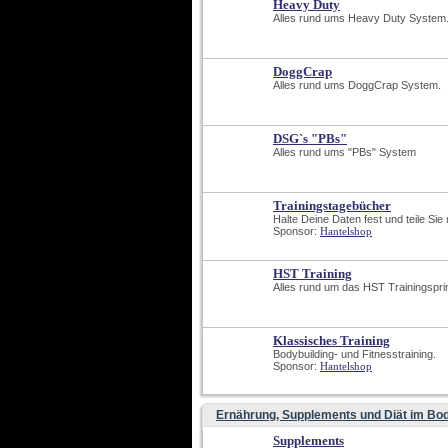
Heavy Duty
Alles rund ums Heavy Duty System
DoggCrap
Alles rund ums DoggCrap System.
DSG`s "PBs"
Alles rund ums "PBs" System
Trainingstagebücher
Halte Deine Daten fest und teile Sie m
Sponsor: 
Hantelshop
HST Training
Alles rund um das HST Trainingsprin
Klassisches Training
Bodybuilding- und Fitnesstraining.
Sponsor: 
Hantelshop
Ernährung, Supplements und Diät im Bod
Supplements