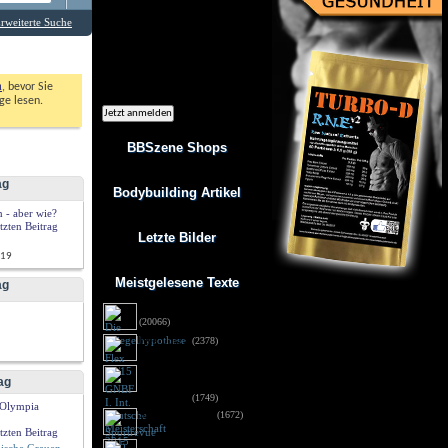
Ich möchte regelmäßig interessante
Angebote per eMail erhalten. Meine
rweiterte Suche
eMail-Adresse wird nicht an andere
Unternehmen weitergegeben. Diese
Einwilligung zur Nutzung meiner
eMail-Adresse für Werbezwecke kann
ich jederzeit mit Wirkung für die
Zukunft widerrufen.
n
, bevor Sie 
e lesen. 
BBSzene Shops
ag
Bodybuilding Artikel
 - aber wie?
Letzte Bilder
:19
Meistgelesene Texte
ag
Die Spiegelhypothese
(20066)
Flex 05/15
(2378)
GNBF I. Int. Deutsche
ag
Meisterschaft 2015 - 
Fotos DSG
(1749)
 Olympia
Sportrevue 6/15
(1672)
Anabolika: Geldstrafe