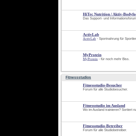
HiTec Nutrition / Aktiv-Bodyf
Das Support- und Informationsforu
ActivLab
ActivLab
 - Sportnahrung für Sportler
MyProtein
MyProtein
 - für noch mehr Biss.
Fitnessstudios
Fitnessstudio-Besucher
Forum für alle Studiobesucher.
Fitnessstudio im Ausland
Wo im Ausland trainieren? Sortiert 
Fitnessstudio-Betreiber
Forum für alle Studiobetreiber.