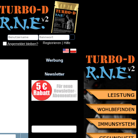
Registrieren
 | 
Hilfe
Angemeldet bleiben?
Werbung
Newsletter
Jetzt zum Newsletter anmelden
und Gutschein über 10% 
Rabatt sichern!
eMail Adresse