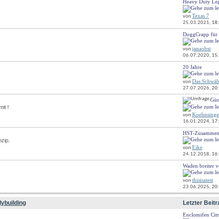
Heavy Duty Le
RSS-
.
Feed
Texas 7
von
dieses
25.03.2021, 
18
Forums
anzeigen
DoggCrapp für 
RSS-
Feed
janaobst
von
dieses
06.07.2020, 
15
Forums
anzeigen
20 Jahre
RSS-
Feed
Das Schwäb
von
dieses
27.07.2026, 
20
Forums
anzeigen
Gün
RSS-
it !
Feed
Koehnsinge
dieses
von
16.01.2024, 
17
Forums
anzeigen
HST-Zusammen
RSS-
zip.
Feed
Eike
von
dieses
24.12.2018, 
16
Forums
anzeigen
Waden breiter v
RSS-
Feed
thisisatest
von
dieses
23.06.2025, 
20
Forums
anzeigen
ybuilding
Letzter Beitr
Enclomifen Citr
RSS-