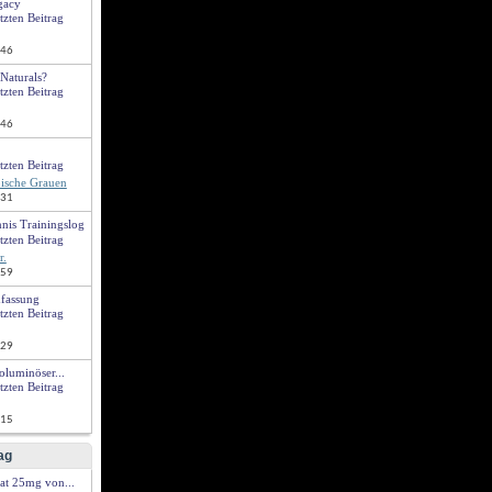
gacy
:46
Naturals?
:46
ische Grauen
:31
nis Trainingslog
r.
:59
fassung
:29
oluminöser...
:15
ag
at 25mg von...