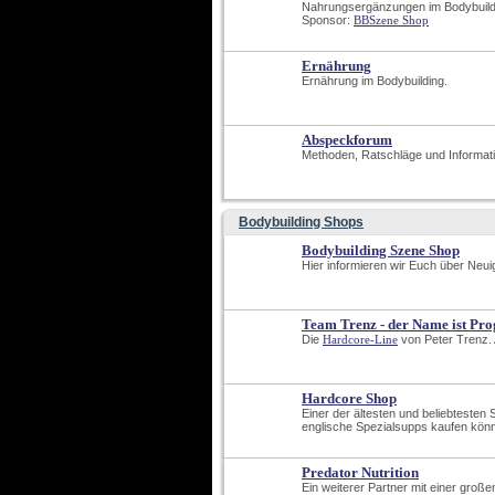
Nahrungsergänzungen im Bodybuild
Sponsor: 
BBSzene Shop
Ernährung
Ernährung im Bodybuilding.
Abspeckforum
Methoden, Ratschläge und Informa
Bodybuilding Shops
Bodybuilding Szene Shop
Hier informieren wir Euch über Neui
Team Trenz - der Name ist P
Die
Hardcore-Line
 von Peter Trenz. 
Hardcore Shop
Einer der ältesten und beliebteste
englische Spezialsupps kaufen könnt
Predator Nutrition
Ein weiterer Partner mit einer groß