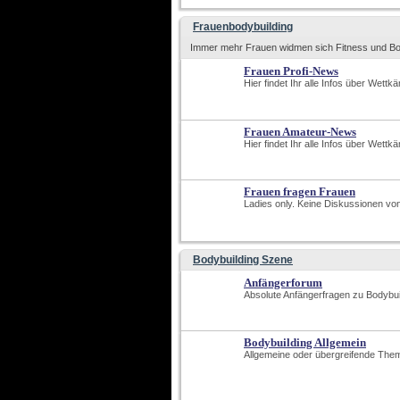
Frauenbodybuilding
Immer mehr Frauen widmen sich Fitness und Bo
Frauen Profi-News
Hier findet Ihr alle Infos über Wettk
Frauen Amateur-News
Hier findet Ihr alle Infos über Wett
Frauen fragen Frauen
Ladies only. Keine Diskussionen v
Bodybuilding Szene
Anfängerforum
Absolute Anfängerfragen zu Bodybui
Bodybuilding Allgemein
Allgemeine oder übergreifende The