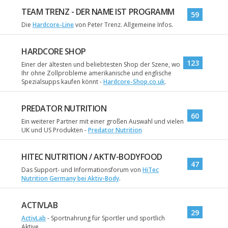
TEAM TRENZ - DER NAME IST PROGRAMM
59
Die
Hardcore-Line
von Peter Trenz. Allgemeine Infos.
HARDCORE SHOP
123
Einer der ältesten und beliebtesten Shop der Szene, wo
Ihr ohne Zollprobleme amerikanische und englische
Spezialsupps kaufen könnt -
Hardcore-Shop.co.uk
.
PREDATOR NUTRITION
60
Ein weiterer Partner mit einer großen Auswahl und vielen
UK und US Produkten -
Predator Nutrition
HITEC NUTRITION / AKTIV-BODYFOOD
47
Das Support- und Informationsforum von
HiTec
Nutrition Germany bei Aktiv-Body
.
ACTIVLAB
29
ActivLab
- Sportnahrung für Sportler und sportlich
Aktive.