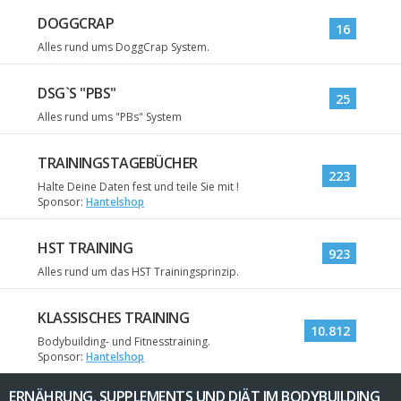
DOGGCRAP
16
Alles rund ums DoggCrap System.
DSG`S "PBS"
25
Alles rund ums "PBs" System
TRAININGSTAGEBÜCHER
223
Halte Deine Daten fest und teile Sie mit !
Sponsor:
Hantelshop
HST TRAINING
923
Alles rund um das HST Trainingsprinzip.
KLASSISCHES TRAINING
10.812
Bodybuilding- und Fitnesstraining.
Sponsor:
Hantelshop
ERNÄHRUNG, SUPPLEMENTS UND DIÄT IM BODYBUILDING