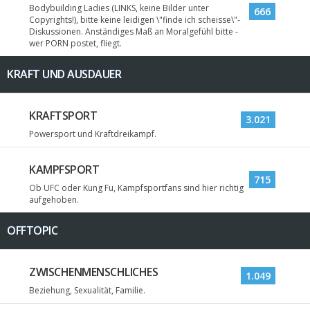
Bodybuilding Ladies (LINKS, keine Bilder unter
666
Copyrights!), bitte keine leidigen \"finde ich scheisse\"-
Diskussionen. Anständiges Maß an Moralgefühl bitte -
wer PORN postet, fliegt.
KRAFT UND AUSDAUER
KRAFTSPORT
3.021
Powersport und Kraftdreikampf.
KAMPFSPORT
715
Ob UFC oder Kung Fu, Kampfsportfans sind hier richtig
aufgehoben.
OFFTOPIC
ZWISCHENMENSCHLICHES
1.049
Beziehung, Sexualität, Familie.