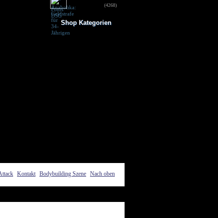
für 34-Jährigen
(4268)
Shop Kategorien
Frauen Fitness
Trainingsbooster
Weight Gainer
Vor dem Training
Vitamine & mehr
Testo Booster
Superfood
Nach dem Training
Kohlenhydrate
Fertigdrinks
Creatine
Aminosäuren
Riegel
Low Carb
Diät/Abnehmen
Proteine/Eiweiss
Attack
Kontakt
Bodybuilding Szene
Nach oben