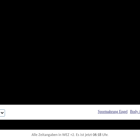
Sportnahrung Engel
Body 
Alle Zeitangaben in WEZ +2. Es ist jetzt
06:18
 Uhr.