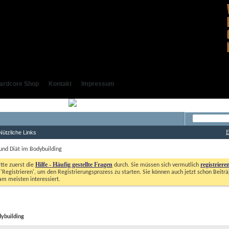
ardcore Shop
Kontakt
Impressum
E
Nützliche Links
und Diät im Bodybuilding
Hilfe - Häufig gestellte Fragen
registriere
itte zuerst die
durch. Sie müssen sich vermutlich
'Registrieren', um den Registrierungsprozess zu starten. Sie können auch jetzt schon Beiträg
m meisten interessiert. 
ybuilding