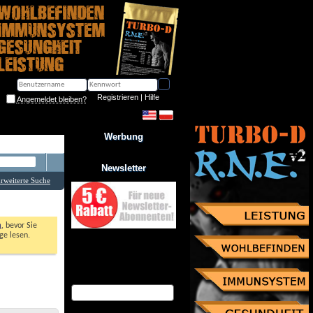
Registrieren
 | 
Hilfe
Angemeldet bleiben?
Werbung
Newsletter
rweiterte Suche
n
, bevor Sie 
e lesen. 
Jetzt zum Newsletter anmelden
und Gutschein über 10% 
Rabatt sichern!
eMail Adresse