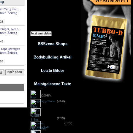
rag
Ich möchte regelmäßig interessante
Angebote per eMail erhalten. Meine
eMail-Adresse wird nicht an andere
at 25mg von...
Unternehmen weitergegeben. Diese
Einwilligung zur Nutzung meiner
G
eMail-Adresse für Werbezwecke kann
ich jederzeit mit Wirkung für die
:28
Zukunft widerrufen.
weniger, wenn...
:43
BBSzene Shops
d rope springen
Bodybuilding Artikel
:59
Letzte Bilder
ng
Nach oben
Meistgelesene Texte
Die Spiegelhypothese
(20066)
Flex 05/15
(2378)
GNBF I. Int. Deutsche
Meisterschaft 2015 - 
Fotos DSG
(1749)
Sportrevue 6/15
(1672)
Anabolika: Geldstrafe