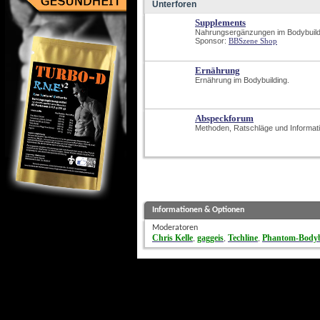
Unterforen
Supplements
Nahrungsergänzungen im Bodybuild
Sponsor: 
BBSzene Shop
Ernährung
Ernährung im Bodybuilding.
Abspeckforum
Methoden, Ratschläge und Informa
Informationen & Optionen
Moderatoren
Chris Kelle
gaggeis
Techline
Phantom-Bodyb
, 
, 
, 