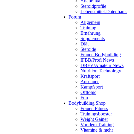
Anabolika
Steroidprofile
Lebensmittel-Datenbank
Forum
Allgemein
Training
Ernährung
Supplements
Diät
Steroide
Frauen Bodybuilding
IFBB/Profi News
DBFV/Amateur News
Nutrition Technology
Kraftsport
Ausdauer
Kampfsport
Offtopic
Fun
Bodybuilding Shop
Frauen Fitness
Trainingsbooster
Weight Gainer
Vor dem Training
Vitamine & mehr