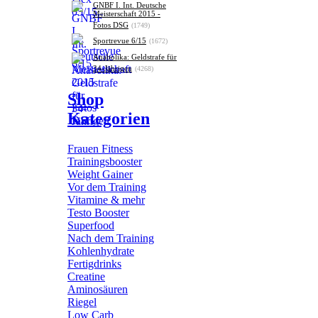
GNBF I. Int. Deutsche
Meisterschaft 2015 -
Fotos DSG
(1749)
Sportrevue 6/15
(1672)
Anabolika: Geldstrafe für
34-Jährigen
(4268)
Shop
Kategorien
Frauen Fitness
Trainingsbooster
Weight Gainer
Vor dem Training
Vitamine & mehr
Testo Booster
Superfood
Nach dem Training
Kohlenhydrate
Fertigdrinks
Creatine
Aminosäuren
Riegel
Low Carb