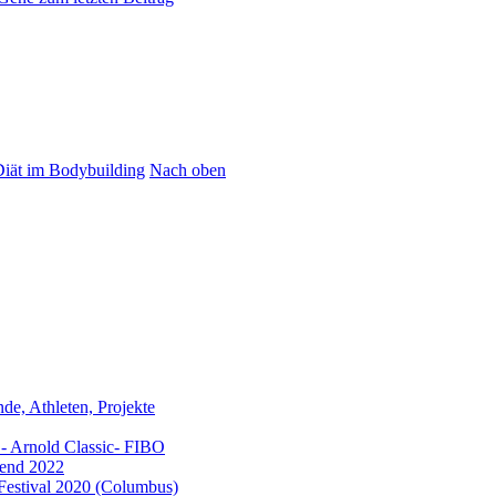
iät im Bodybuilding
Nach oben
e, Athleten, Projekte
- Arnold Classic- FIBO
end 2022
Festival 2020 (Columbus)