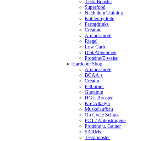
Testo Booster
Superfood
Nach dem Training
Kohlenhydrate
Fertigdrinks
Creatine
Aminosäuren
Riegel
Low Carb
Diät/Abnehmen
Proteine/Eiweiss
Hardcore Shop
Aminosäuren
BCAA´s
Creatin
Fatburner
Glutamin
HGH Booster
Kre-Alkalyn
Muskelaufbau
On Cycle Schutz
PCT / Antiöstrogene
Proteine u. Gainer
SARMs
Testobooster