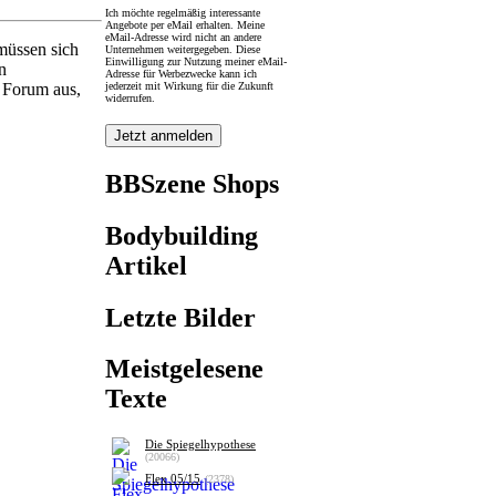
Ich möchte regelmäßig interessante
Angebote per eMail erhalten. Meine
eMail-Adresse wird nicht an andere
müssen sich
Unternehmen weitergegeben. Diese
Einwilligung zur Nutzung meiner eMail-
n
Adresse für Werbezwecke kann ich
jederzeit mit Wirkung für die Zukunft
s Forum aus,
widerrufen.
BBSzene Shops
Bodybuilding
Artikel
Letzte Bilder
Meistgelesene
Texte
Die Spiegelhypothese
(20066)
Flex 05/15
(2378)