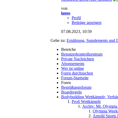
von
lanos
Profil
Beiträge anzeigen
07.08.2023,
10:59
Gehe zu:
Ernährung, Supplements und D
Bereiche
Benutzerkontrollzentrum
Private Nachrichten
Abonnements
Wer ist online
Foren durchsuchen
Forum-Startseite
Foren
Begrüßungsforum
Boardregeln
Bodybuilding Wettkämpfe, Verbänd
Profi Wettkämpfe
Archiv: Mr. Olympia 
Olympia Week
Arnold Sports 