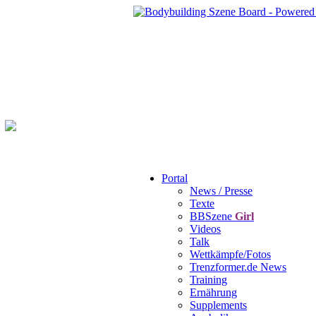
Portal
News / Presse
Texte
BBSzene
Girl
Videos
Talk
Wettkämpfe/Fotos
Trenzformer.de News
Training
Ernährung
Supplements