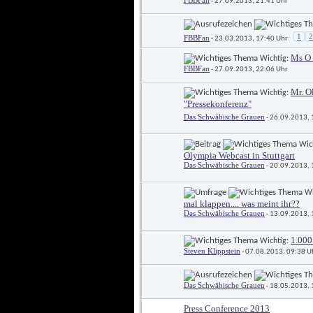
FBBFan
 - 27.09.2013, 21:41 Uhr
1
2
FBBFan
 - 23.03.2013, 17:40 Uhr
Ms O 
 Wichtig: 
FBBFan
 - 27.09.2013, 22:06 Uhr
Mr. O
 Wichtig: 
"Pressekonferenz"
Das Schwäbische Grauen
 - 26.09.2013,
 Wic
Olympia Webcast in Stuttgart
Das Schwäbische Grauen
 - 20.09.2013,
 W
mal klappen.... was meint ihr??
Das Schwäbische Grauen
 - 13.09.2013,
1.000
 Wichtig: 
Steven Klippstein
 - 07.08.2013, 09:38 U
Das Schwäbische Grauen
 - 18.05.2013,
Press Conference 2013