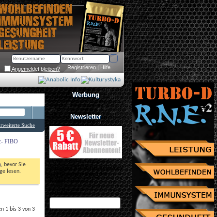
Registrieren
 | 
Hilfe
Angemeldet bleiben?
Werbung
Newsletter
rweiterte Suche
ic- FIBO
n
, bevor Sie 
Jetzt zum Newsletter anmelden
e lesen. 
und Gutschein über 10% 
Rabatt sichern!
eMail Adresse
 1 bis 3 von 3