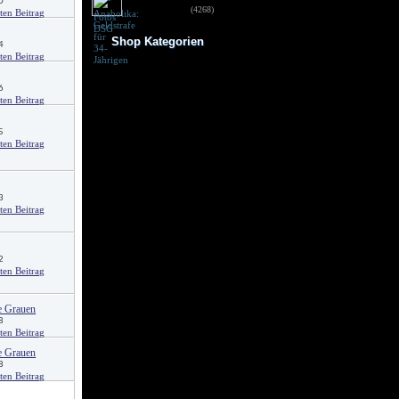
0
für 34-Jährigen
(4268)
Shop Kategorien
4
Frauen Fitness
Trainingsbooster
6
Weight Gainer
Vor dem Training
Vitamine & mehr
5
Testo Booster
Superfood
Nach dem Training
Kohlenhydrate
Fertigdrinks
3
Creatine
Aminosäuren
Riegel
Low Carb
Diät/Abnehmen
2
Proteine/Eiweiss
e Grauen
8
e Grauen
8