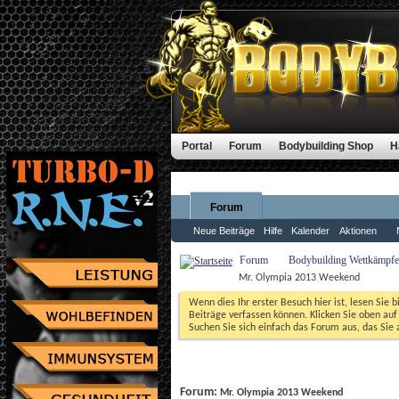
Portal
Forum
Bodybuilding Shop
H
Forum
Neue Beiträge
Hilfe
Kalender
Aktionen
Forum
Bodybuilding Wettkämpfe,
Mr. Olympia 2013 Weekend
Wenn dies Ihr erster Besuch hier ist, lesen Sie b
Beiträge verfassen können. Klicken Sie oben auf 
Suchen Sie sich einfach das Forum aus, das Sie a
Forum: 
Mr. Olympia 2013 Weekend