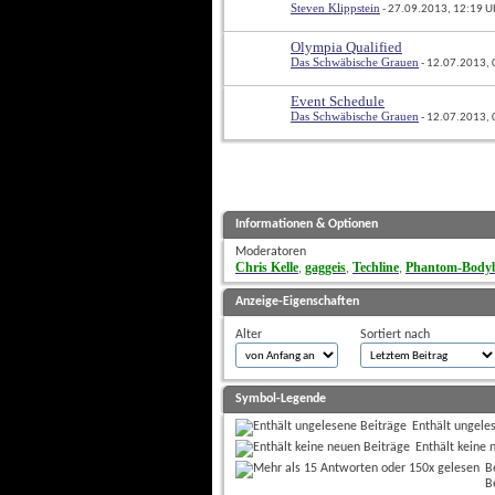
Steven Klippstein
 - 27.09.2013, 12:19 U
Olympia Qualified
Das Schwäbische Grauen
 - 12.07.2013,
Event Schedule
Das Schwäbische Grauen
 - 12.07.2013,
Informationen & Optionen
Moderatoren
Chris Kelle
gaggeis
Techline
Phantom-Bodyb
, 
, 
, 
Anzeige-Eigenschaften
Alter
Sortiert nach
Symbol-Legende
Enthält ungele
Enthält keine 
B
B