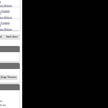
9
e Grauen
4
e Grauen
3
nd
Nach oben
an
.
st
an
.