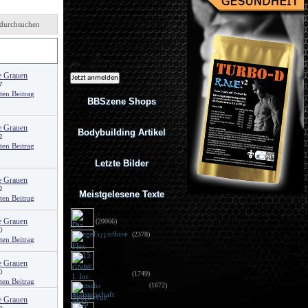
Ich möchte regelmäßig interessante
Angebote per eMail erhalten. Meine
eMail-Adresse wird nicht an andere
durchsuchen
Unternehmen weitergegeben. Diese
Einwilligung zur Nutzung meiner
eMail-Adresse für Werbezwecke kann
von
ich jederzeit mit Wirkung für die
Zukunft widerrufen.
e Grauen
7
BBSzene Shops
e Grauen
Bodybuilding Artikel
2
Letzte Bilder
e Grauen
2
Meistgelesene Texte
Die Spiegelhypothese
e Grauen
(20066)
0
Flex 05/15
(2378)
GNBF I. Int. Deutsche
e Grauen
Meisterschaft 2015 - 
Fotos DSG
0
(1749)
Sportrevue 6/15
(1672)
e Grauen
Anabolika: Geldstrafe