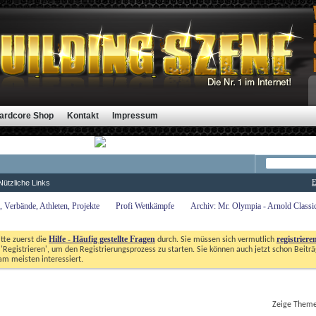
ardcore Shop
Kontakt
Impressum
E
Nützliche Links
 Verbände, Athleten, Projekte
Profi Wettkämpfe
Archiv: Mr. Olympia - Arnold Class
Hilfe - Häufig gestellte Fragen
registriere
itte zuerst die
durch. Sie müssen sich vermutlich
'Registrieren', um den Registrierungsprozess zu starten. Sie können auch jetzt schon Beiträg
m meisten interessiert. 
Zeige Themen