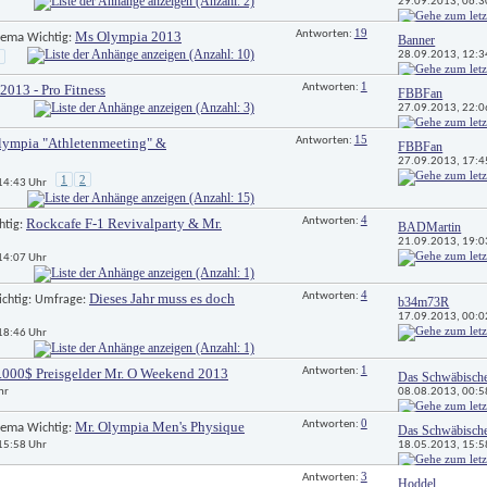
29.09.2013, 
06:3
19
Ms Olympia 2013
Antworten: 
 Wichtig: 
Banner
28.09.2013, 
12:3
1
2013 - Pro Fitness
Antworten: 
FBBFan
27.09.2013, 
22:0
15
lympia "Athletenmeeting" & 
Antworten: 
FBBFan
27.09.2013, 
17:4
1
2
 14:43 Uhr
4
Rockcafe F-1 Revivalparty & Mr. 
Antworten: 
htig: 
BADMartin
21.09.2013, 
19:0
 14:07 Uhr
4
Dieses Jahr muss es doch
Antworten: 
ichtig: Umfrage: 
b34m73R
17.09.2013, 
00:0
 18:46 Uhr
1
.000$ Preisgelder Mr. O Weekend 2013
Antworten: 
Das Schwäbisch
08.08.2013, 
00:5
hr
0
Mr. Olympia Men's Physique
Antworten: 
 Wichtig: 
Das Schwäbisch
18.05.2013, 
15:5
 15:58 Uhr
3
Antworten: 
Hoddel