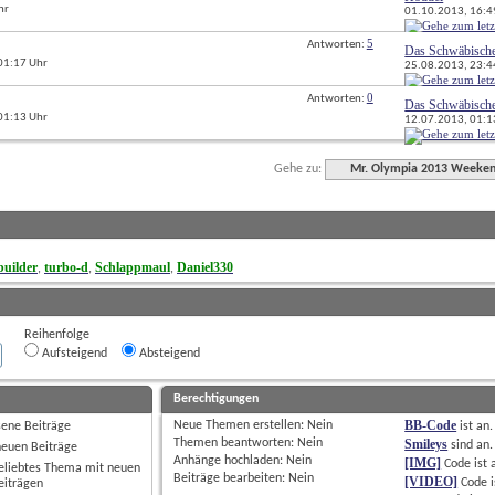
hr
01.10.2013, 
16:4
5
Antworten: 
Das Schwäbisch
 01:17 Uhr
25.08.2013, 
23:4
0
Antworten: 
Das Schwäbisch
 01:13 Uhr
12.07.2013, 
01:1
Gehe zu:
Mr. Olympia 2013 Weeke
uilder
turbo-d
Schlappmaul
Daniel330
, 
, 
, 
Reihenfolge
Aufsteigend
Absteigend
Berechtigungen
BB-Code
Neue Themen erstellen: 
Nein
sene Beiträge
ist
an
.
Themen beantworten: 
Nein
Smileys
sind
an
.
neuen Beiträge
Anhänge hochladen: 
Nein
[IMG]
Code ist
eliebtes Thema mit neuen
Beiträge bearbeiten: 
Nein
[VIDEO]
Code i
eiträgen