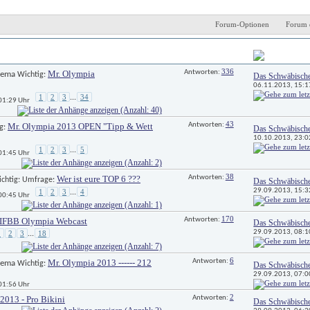
Forum-Optionen
Forum 
Antworten
Letzter Beitrag 
336
Mr. Olympia
Antworten: 
 Wichtig: 
Das Schwäbisch
06.11.2013, 
15:1
1
2
3
34
...
 01:29 Uhr
43
Mr. Olympia 2013 OPEN "Tipp & Wett
Antworten: 
g: 
Das Schwäbisch
10.10.2013, 
23:0
1
2
3
5
...
 01:45 Uhr
38
Wer ist eure TOP 6 ???
Antworten: 
ichtig: Umfrage: 
Das Schwäbisch
29.09.2013, 
15:3
1
2
3
4
...
 00:45 Uhr
170
IFBB Olympia Webcast
Antworten: 
Das Schwäbisch
29.09.2013, 
08:1
1
2
3
18
...
6
Mr. Olympia 2013 ------ 212
Antworten: 
 Wichtig: 
Das Schwäbisch
29.09.2013, 
07:0
 01:56 Uhr
2
2013 - Pro Bikini
Antworten: 
Das Schwäbisch