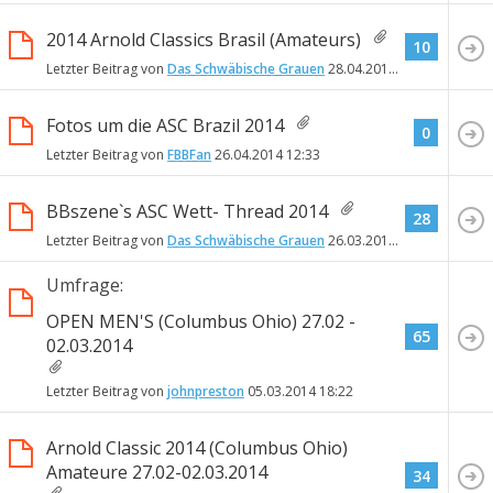
2014 Arnold Classics Brasil (Amateurs)
10
Letzter Beitrag von
Das Schwäbische Grauen
28.04.2014
19:24
Fotos um die ASC Brazil 2014
0
Letzter Beitrag von
FBBFan
26.04.2014
12:33
BBszene`s ASC Wett- Thread 2014
28
Letzter Beitrag von
Das Schwäbische Grauen
26.03.2014
23:08
Umfrage:
OPEN MEN'S (Columbus Ohio) 27.02 -
65
02.03.2014
Letzter Beitrag von
johnpreston
05.03.2014
18:22
Arnold Classic 2014 (Columbus Ohio)
Amateure 27.02-02.03.2014
34