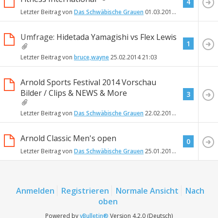
4
Letzter Beitrag von
Das Schwäbische Grauen
01.03.2014
06:04
Umfrage:
Hidetada Yamagishi vs Flex Lewis
1
Letzter Beitrag von
bruce,wayne
25.02.2014
21:03
Arnold Sports Festival 2014 Vorschau
Bilder / Clips & NEWS & More
3
Letzter Beitrag von
Das Schwäbische Grauen
22.02.2014
11:07
Arnold Classic Men's open
0
Letzter Beitrag von
Das Schwäbische Grauen
25.01.2014
00:58
Anmelden
Registrieren
Normale Ansicht
Nach
oben
Powered by
vBulletin®
Version 4.2.0 (Deutsch)