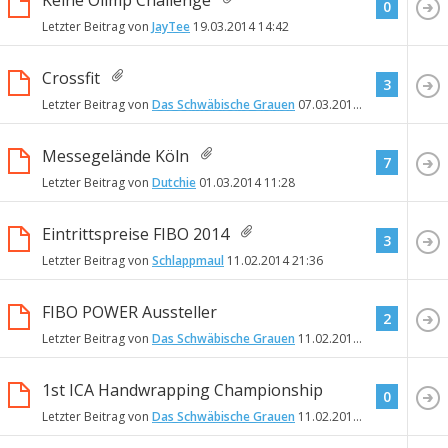
Keine Olimp Challenge
0
Letzter Beitrag von
JayTee
19.03.2014
14:42
Crossfit
3
Letzter Beitrag von
Das Schwäbische Grauen
07.03.2014
11:36
Messegelände Köln
7
Letzter Beitrag von
Dutchie
01.03.2014
11:28
Eintrittspreise FIBO 2014
3
Letzter Beitrag von
Schlappmaul
11.02.2014
21:36
FIBO POWER Aussteller
2
Letzter Beitrag von
Das Schwäbische Grauen
11.02.2014
16:31
1st ICA Handwrapping Championship
0
Letzter Beitrag von
Das Schwäbische Grauen
11.02.2014
16:15