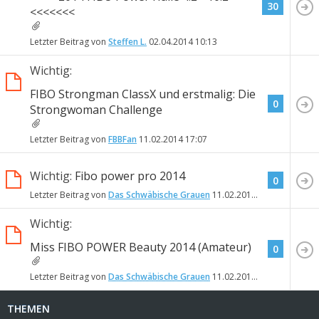
30
<<<<<<<
Letzter Beitrag von
Steffen L.
02.04.2014
10:13
Wichtig:
FIBO Strongman ClassX und erstmalig: Die
0
Strongwoman Challenge
Letzter Beitrag von
FBBFan
11.02.2014
17:07
Wichtig:
Fibo power pro 2014
0
Letzter Beitrag von
Das Schwäbische Grauen
11.02.2014
16:26
Wichtig:
Miss FIBO POWER Beauty 2014 (Amateur)
0
Letzter Beitrag von
Das Schwäbische Grauen
11.02.2014
15:46
THEMEN