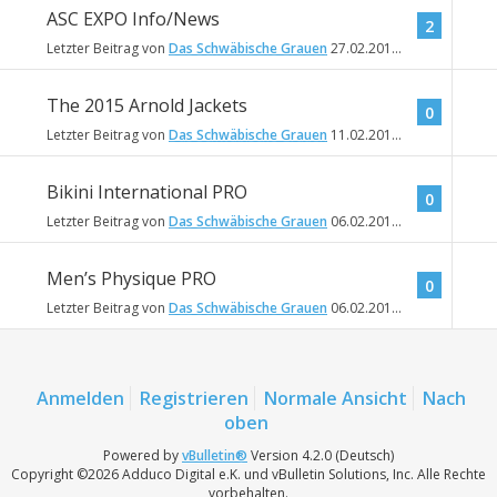
ASC EXPO Info/News
2
Letzter Beitrag von
Das Schwäbische Grauen
27.02.2015
23:47
The 2015 Arnold Jackets
0
Letzter Beitrag von
Das Schwäbische Grauen
11.02.2015
17:30
Bikini International PRO
0
Letzter Beitrag von
Das Schwäbische Grauen
06.02.2015
23:36
Men’s Physique PRO
0
Letzter Beitrag von
Das Schwäbische Grauen
06.02.2015
23:33
Anmelden
Registrieren
Normale Ansicht
Nach
oben
Powered by
vBulletin®
Version 4.2.0 (Deutsch)
Copyright ©2026 Adduco Digital e.K. und vBulletin Solutions, Inc. Alle Rechte
vorbehalten.