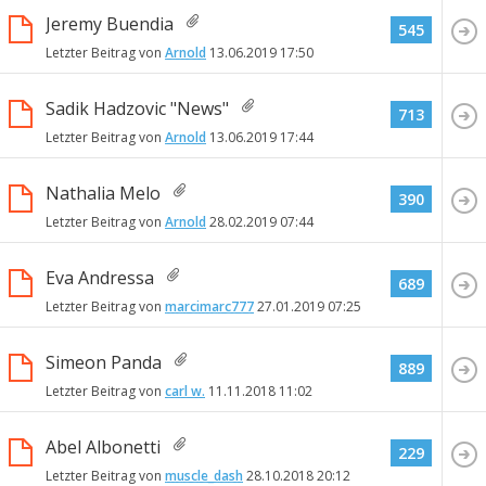
Jeremy Buendia
545
Letzter Beitrag von
Arnold
13.06.2019
17:50
Sadik Hadzovic "News"
713
Letzter Beitrag von
Arnold
13.06.2019
17:44
Nathalia Melo
390
Letzter Beitrag von
Arnold
28.02.2019
07:44
Eva Andressa
689
Letzter Beitrag von
marcimarc777
27.01.2019
07:25
Simeon Panda
889
Letzter Beitrag von
carl w.
11.11.2018
11:02
Abel Albonetti
229
Letzter Beitrag von
muscle_dash
28.10.2018
20:12