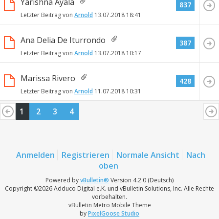
Yarishna Ayala
837
Letzter Beitrag von
Arnold
13.07.2018
18:41
Ana Delia De Iturrondo
387
Letzter Beitrag von
Arnold
13.07.2018
10:17
Marissa Rivero
428
Letzter Beitrag von
Arnold
11.07.2018
10:31
1
2
3
4
Anmelden
Registrieren
Normale Ansicht
Nach
oben
Powered by
vBulletin®
Version 4.2.0 (Deutsch)
Copyright ©2026 Adduco Digital e.K. und vBulletin Solutions, Inc. Alle Rechte
vorbehalten.
vBulletin Metro Mobile Theme
by
PixelGoose Studio