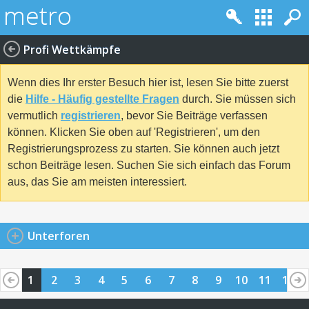
Profi Wettkämpfe
Wenn dies Ihr erster Besuch hier ist, lesen Sie bitte zuerst
die
Hilfe - Häufig gestellte Fragen
durch. Sie müssen sich
vermutlich
registrieren
, bevor Sie Beiträge verfassen
können. Klicken Sie oben auf 'Registrieren', um den
Registrierungsprozess zu starten. Sie können auch jetzt
schon Beiträge lesen. Suchen Sie sich einfach das Forum
aus, das Sie am meisten interessiert.
Unterforen
1
2
3
4
5
6
7
8
9
10
11
12
13
14
15
16
17
18
19
20