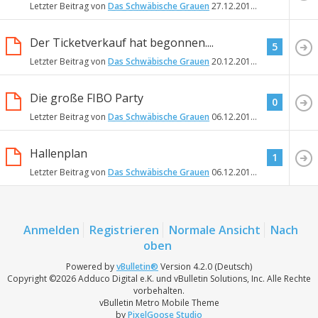
Letzter Beitrag von
Das Schwäbische Grauen
27.12.2015
01:43
Der Ticketverkauf hat begonnen....
5
Letzter Beitrag von
Das Schwäbische Grauen
20.12.2015
13:38
Die große FIBO Party
0
Letzter Beitrag von
Das Schwäbische Grauen
06.12.2015
23:02
Hallenplan
1
Letzter Beitrag von
Das Schwäbische Grauen
06.12.2015
22:59
Anmelden
Registrieren
Normale Ansicht
Nach
oben
Powered by
vBulletin®
Version 4.2.0 (Deutsch)
Copyright ©2026 Adduco Digital e.K. und vBulletin Solutions, Inc. Alle Rechte
vorbehalten.
vBulletin Metro Mobile Theme
by
PixelGoose Studio