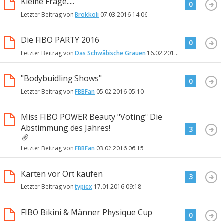
Kleine Frage.....
0
Letzter Beitrag von
Brokkoli
07.03.2016
14:06
Die FIBO PARTY 2016
0
Letzter Beitrag von
Das Schwäbische Grauen
16.02.2016
22:15
"Bodybuidling Shows"
0
Letzter Beitrag von
FBBFan
05.02.2016
05:10
Miss FIBO POWER Beauty "Voting" Die
Abstimmung des Jahres!
3
Letzter Beitrag von
FBBFan
03.02.2016
06:15
Karten vor Ort kaufen
3
Letzter Beitrag von
typiex
17.01.2016
09:18
FIBO Bikini & Männer Physique Cup
0