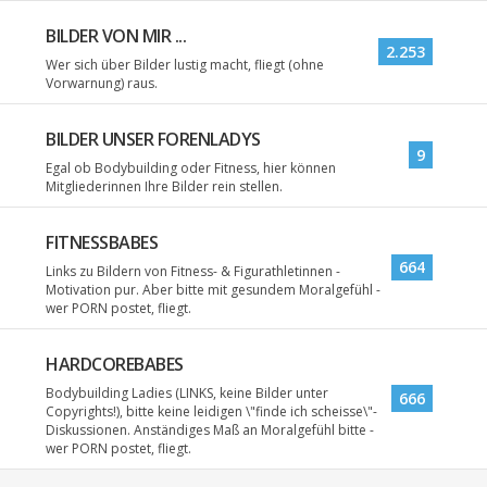
BILDER VON MIR ...
2.253
Wer sich über Bilder lustig macht, fliegt (ohne
Vorwarnung) raus.
BILDER UNSER FORENLADYS
9
Egal ob Bodybuilding oder Fitness, hier können
Mitgliederinnen Ihre Bilder rein stellen.
FITNESSBABES
664
Links zu Bildern von Fitness- & Figurathletinnen -
Motivation pur. Aber bitte mit gesundem Moralgefühl -
wer PORN postet, fliegt.
HARDCOREBABES
Bodybuilding Ladies (LINKS, keine Bilder unter
666
Copyrights!), bitte keine leidigen \"finde ich scheisse\"-
Diskussionen. Anständiges Maß an Moralgefühl bitte -
wer PORN postet, fliegt.