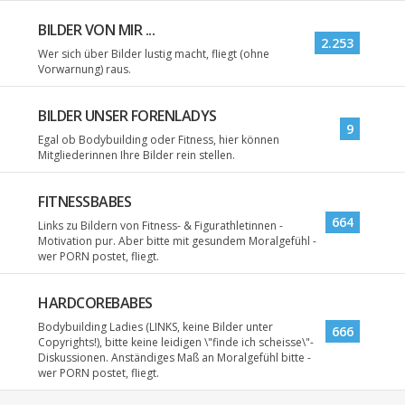
BILDER VON MIR ...
2.253
Wer sich über Bilder lustig macht, fliegt (ohne
Vorwarnung) raus.
BILDER UNSER FORENLADYS
9
Egal ob Bodybuilding oder Fitness, hier können
Mitgliederinnen Ihre Bilder rein stellen.
FITNESSBABES
664
Links zu Bildern von Fitness- & Figurathletinnen -
Motivation pur. Aber bitte mit gesundem Moralgefühl -
wer PORN postet, fliegt.
HARDCOREBABES
Bodybuilding Ladies (LINKS, keine Bilder unter
666
Copyrights!), bitte keine leidigen \"finde ich scheisse\"-
Diskussionen. Anständiges Maß an Moralgefühl bitte -
wer PORN postet, fliegt.