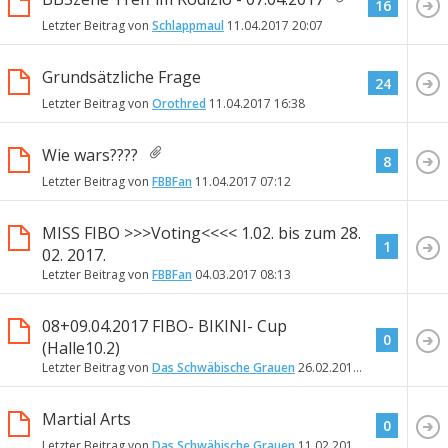
16
Letzter Beitrag von
Schlappmaul
11.04.2017
20:07
Grundsätzliche Frage
24
Letzter Beitrag von
Orothred
11.04.2017
16:38
Wie wars????
8
Letzter Beitrag von
FBBFan
11.04.2017
07:12
MISS FIBO >>>Voting<<<< 1.02. bis zum 28.
1
02. 2017.
Letzter Beitrag von
FBBFan
04.03.2017
08:13
08+09.04.2017 FIBO- BIKINI- Cup
0
(Halle10.2)
Letzter Beitrag von
Das Schwäbische Grauen
26.02.2017
19:58
Martial Arts
0
Letzter Beitrag von
Das Schwäbische Grauen
11.02.2017
20:59