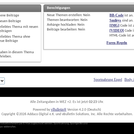
Berechtigungen
BB-Code
Neue Themen erstellen: 
Nein
sene Beiträge
ist
an
.
Themen beantworten: 
Nein
Smileys
sind
an
.
neuen Beiträge
Anhänge hochladen: 
Nein
[IMG]
Code ist
eliebtes Thema mit neuen
Beiträge bearbeiten: 
Nein
[VIDEO]
Code i
eiträgen
HTML-Code ist
a
eliebtes Thema ohne
eue Beiträge
Foren-Regeln
haben in diesem Thema
hrieben.
Sportnahrung Engel
Body 
Alle Zeitangaben in WEZ +2. Es ist jetzt
02:23
 Uhr.
vBulletin®
Powered by
 Version 4.2.0 (Deutsch)
Copyright ©2026 Adduco Digital e.K. und vBulletin Solutions, Inc. Alle Rechte vorbehalten. 
Produktsortiment per E-Mail zugeschickt werden: Sportnahrung, Sportgeräte und -
ps widerrufen. 