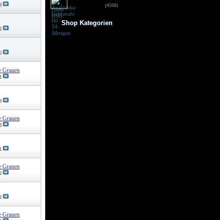
für 34-Jährigen
3
(4268)
Shop Kategorien
2
Frauen Fitness
Trainingsbooster
Weight Gainer
0
Vor dem Training
Vitamine & mehr
e Grauen
Testo Booster
1
Superfood
Nach dem Training
Kohlenhydrate
3
Fertigdrinks
Creatine
e Grauen
Aminosäuren
3
Riegel
Low Carb
Diät/Abnehmen
Proteine/Eiweiss
1
e Grauen
2
2
e Grauen