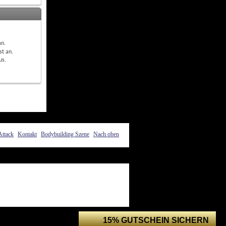
an
.
st
an
.
us
.
Attack
Kontakt
Bodybuilding Szene
Nach oben
15% GUTSCHEIN SICHERN