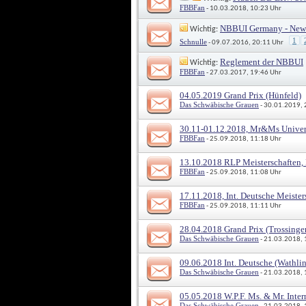
FBBFan
 - 10.03.2018, 10:23 Uhr
NBBUI Germany - News
 Wichtig: 
1
Schnulle
 - 09.07.2016, 20:11 Uhr
Reglement der NBBUI
 Wichtig: 
FBBFan
 - 27.03.2017, 19:46 Uhr
04.05.2019 Grand Prix (Hünfeld)
Das Schwäbische Grauen
 - 30.01.2019,
30.11-01.12.2018, Mr&Ms Univers
FBBFan
 - 25.09.2018, 11:18 Uhr
13.10.2018 RLP Meisterschaften,
FBBFan
 - 25.09.2018, 11:08 Uhr
17.11.2018, Int. Deutsche Meiste
FBBFan
 - 25.09.2018, 11:11 Uhr
28.04.2018 Grand Prix (Trossinge
Das Schwäbische Grauen
 - 21.03.2018,
09.06.2018 Int. Deutsche (Wathli
Das Schwäbische Grauen
 - 21.03.2018,
05.05.2018 W.P.F. Ms. & Mr. Inter
Das Schwäbische Grauen