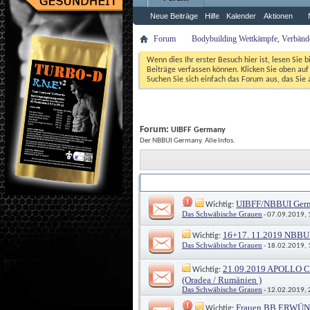
Neue Beiträge
Hilfe
Kalender
Aktionen
Forum
Bodybuilding Wettkämpfe, Verbände,
Wenn dies Ihr erster Besuch hier ist, lesen Sie b
Beiträge verfassen können. Klicken Sie oben auf 
Suchen Sie sich einfach das Forum aus, das Sie a
Forum: 
UIBFF Germany
Der NBBUI Germany. Alle Infos.
Titel
Erstellt von
 / 
UIBFF/NBBUI German
 Wichtig: 
Das Schwäbische Grauen
 - 07.09.2019,
16+17. 11.2019 NBBUI 
 Wichtig: 
Das Schwäbische Grauen
 - 18.02.2019,
21.09.2019 APOLLO C
 Wichtig: 
(Oradea / Rumänien )
Das Schwäbische Grauen
 - 12.02.2019,
Frauen BB ERWÜN
 Wichtig: 