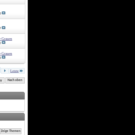
3
7
e Grauen
2
e Grauen
3
Letzte
ny
Nach oben