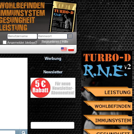
Registrieren
 | 
Hilfe
Angemeldet bleiben?
Werbung
Newsletter
Jetzt zum Newsletter anmelden
und Gutschein über 10% 
Rabatt sichern!
eMail Adresse