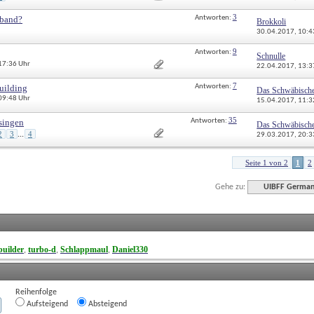
3
rband?
Antworten: 
Brokkoli
30.04.2017, 
10:4
9
Antworten: 
Schnulle
 17:36 Uhr
22.04.2017, 
13:3
7
uilding
Antworten: 
Das Schwäbisch
 09:48 Uhr
15.04.2017, 
11:3
35
singen
Antworten: 
Das Schwäbisch
2
3
4
...
29.03.2017, 
20:3
Seite 1 von 2
1
2
Gehe zu:
UIBFF Germa
uilder
turbo-d
Schlappmaul
Daniel330
, 
, 
, 
Reihenfolge
Aufsteigend
Absteigend