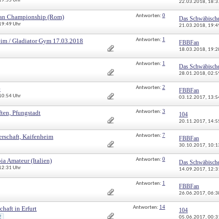
 19:55 Uhr
22.03.2018, 
18:3
0
ean Championship (Rom)
Antworten: 
Das Schwäbisch
 19:49 Uhr
21.03.2018, 
19:4
1
eim / Gladiator Gym 17.03.2018
Antworten: 
FBBFan
18.03.2018, 
19:2
1
Antworten: 
Das Schwäbisch
28.01.2018, 
02:5
2
e
Antworten: 
FBBFan
 10:54 Uhr
03.12.2017, 
13:5
3
ten, Pfungstadt
Antworten: 
104
20.11.2017, 
14:5
7
erschaft, Kaifenheim
Antworten: 
FBBFan
30.10.2017, 
10:1
0
 Amateur (Italien)
Antworten: 
Das Schwäbisch
 12:31 Uhr
14.09.2017, 
12:3
1
Antworten: 
FBBFan
26.06.2017, 
06:3
14
haft in Erfurt
Antworten: 
104
2
05.06.2017, 
00:3