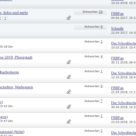
10.03.2018, 
10:2
24
, Infos und mehr
Antworten: 
FBBFan
2
3
04.06.2017, 
10:1
6
Antworten: 
Schnulle
22.04.2017, 
14:1
2
Antworten: 
Das Schwäbisch
 20:18 Uhr
10.03.2019, 
10:4
4
e 2018, Pfungstadt
Antworten: 
FBBFan
30.11.2018, 
08:4
1
 Kaifenheim
Antworten: 
Das Schwäbisch
12.10.2018, 
18:4
0
rschaften, Wadgassen
Antworten: 
FBBFan
25.09.2018, 
11:1
7
n)
Antworten: 
Das Schwäbisch
 19:42 Uhr
30.04.2018, 
16:3
1
ngen)
Antworten: 
FBBFan
 19:47 Uhr
23.03.2018, 
10:1
2
national (Selm)
Antworten: 
Das Schwäbisch