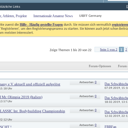
E
Nützliche Links
 Athleten, Projekte
Internationale Amateur News
UIBFF Germany
Hilfe - Häufig gestellte Fragen
registriere
itte zuerst die
durch. Sie müssen sich vermutlich
'Registrieren', um den Registrierungsprozess zu starten. Sie können auch jetzt schon Beiträg
m meisten interessiert. 
Seite 1 von 2
1
2
Zeige Themen 1 bis 20 von 22
Forum-Optionen
Forum 
Antworten
Letzter Beitrag 
0
Antworten: 
Das Schwäbisch
y e.V. aktuell und offiziell aufgelöst
07.09.2019, 
15:1
 15:18 Uhr
0
Mr. Olimpia 2019 (Italien)
Antworten: 
Das Schwäbisch
 13:57 Uhr
18.02.2019, 
13:5
0
LASSIC Int. Bodybuilding Championship
Antworten: 
Das Schwäbisch
12.02.2019, 
22:1
 22:12 Uhr
0
Antworten: 
FBBFan
SCHT !