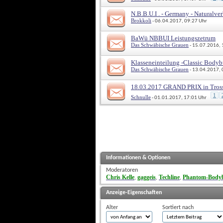
N.B.B.U.I . - Germany - Naturalve
Brokkoli
 - 06.04.2017, 09:27 Uhr
BaWü NBBUI Leistungszetrum
Das Schwäbische Grauen
 - 15.07.2016,
Klasseneinteilung -Classic Bodyb
Das Schwäbische Grauen
 - 13.04.2017,
18.03.2017 GRAND PRIX in Tros
1
Schnulle
 - 01.01.2017, 17:01 Uhr
Informationen & Optionen
Moderatoren
Chris Kelle
gaggeis
Techline
Phantom-Bodyb
, 
, 
, 
Anzeige-Eigenschaften
Alter
Sortiert nach