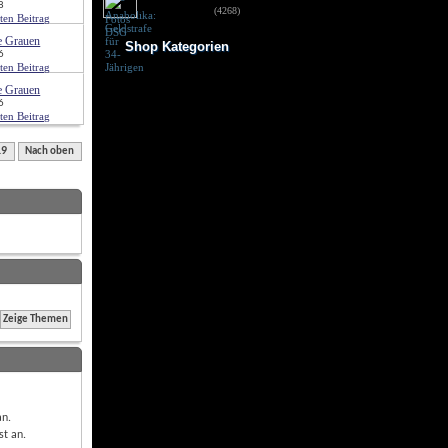
8
für 34-Jährigen
(4268)
e Grauen
Shop Kategorien
6
Frauen Fitness
e Grauen
Trainingsbooster
6
Weight Gainer
Vor dem Training
Vitamine & mehr
19
Testo Booster
Nach oben
Superfood
Nach dem Training
Kohlenhydrate
Fertigdrinks
Creatine
Aminosäuren
Riegel
Low Carb
Diät/Abnehmen
Proteine/Eiweiss
an
.
st
an
.