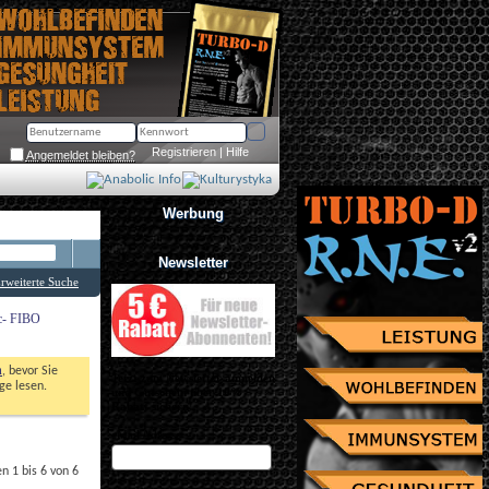
Registrieren
 | 
Hilfe
Angemeldet bleiben?
Werbung
Newsletter
rweiterte Suche
ic- FIBO
n
, bevor Sie 
Jetzt zum Newsletter anmelden
e lesen. 
und Gutschein über 10% 
Rabatt sichern!
eMail Adresse
 1 bis 6 von 6