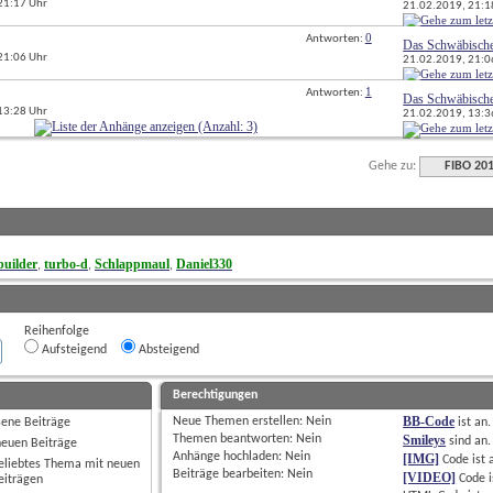
 21:17 Uhr
21.02.2019, 
21:1
0
Antworten: 
Das Schwäbisch
 21:06 Uhr
21.02.2019, 
21:0
1
Antworten: 
Das Schwäbisch
 13:28 Uhr
21.02.2019, 
13:3
Gehe zu:
FIBO 20
uilder
turbo-d
Schlappmaul
Daniel330
, 
, 
, 
Reihenfolge
Aufsteigend
Absteigend
Berechtigungen
BB-Code
Neue Themen erstellen: 
Nein
sene Beiträge
ist
an
.
Themen beantworten: 
Nein
Smileys
sind
an
.
neuen Beiträge
Anhänge hochladen: 
Nein
[IMG]
Code ist
eliebtes Thema mit neuen
Beiträge bearbeiten: 
Nein
[VIDEO]
Code i
eiträgen