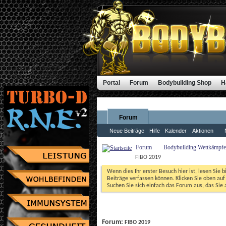
Portal
Forum
Bodybuilding Shop
H
Forum
Neue Beiträge
Hilfe
Kalender
Aktionen
Forum
Bodybuilding Wettkämpfe,
FIBO 2019
Wenn dies Ihr erster Besuch hier ist, lesen Sie b
Beiträge verfassen können. Klicken Sie oben auf 
Suchen Sie sich einfach das Forum aus, das Sie a
Forum: 
FIBO 2019