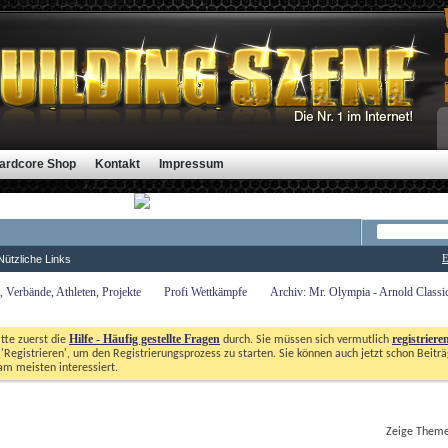
ardcore Shop
Kontakt
Impressum
E
Nützliche Links
 Verbände, Athleten, Projekte
Profi Wettkämpfe
Archiv: Mr. Olympia - Arnold Class
Hilfe - Häufig gestellte Fragen
registriere
itte zuerst die
durch. Sie müssen sich vermutlich
'Registrieren', um den Registrierungsprozess zu starten. Sie können auch jetzt schon Beiträg
m meisten interessiert. 
Zeige Themen