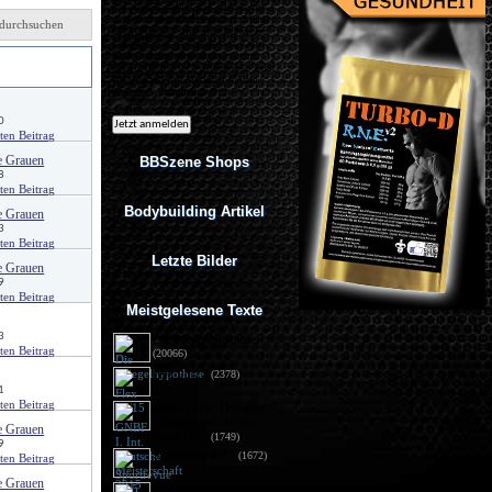
Ich möchte regelmäßig interessante
Angebote per eMail erhalten. Meine
durchsuchen
eMail-Adresse wird nicht an andere
Unternehmen weitergegeben. Diese
Einwilligung zur Nutzung meiner
von
eMail-Adresse für Werbezwecke kann
ich jederzeit mit Wirkung für die
Zukunft widerrufen.
0
e Grauen
BBSzene Shops
8
Bodybuilding Artikel
e Grauen
3
Letzte Bilder
e Grauen
9
Meistgelesene Texte
3
Die Spiegelhypothese
(20066)
Flex 05/15
(2378)
1
GNBF I. Int. Deutsche
Meisterschaft 2015 - 
e Grauen
Fotos DSG
(1749)
9
Sportrevue 6/15
(1672)
e Grauen
Anabolika: Geldstrafe