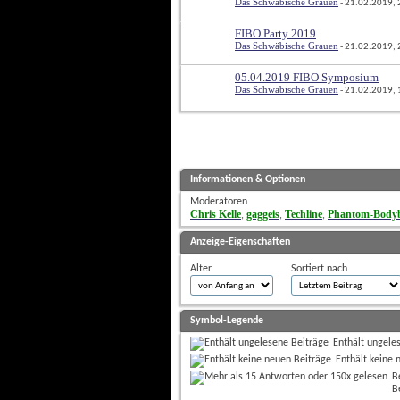
Das Schwäbische Grauen
 - 21.02.2019,
FIBO Party 2019
Das Schwäbische Grauen
 - 21.02.2019,
05.04.2019 FIBO Symposium
Das Schwäbische Grauen
 - 21.02.2019,
Informationen & Optionen
Moderatoren
Chris Kelle
gaggeis
Techline
Phantom-Bodyb
, 
, 
, 
Anzeige-Eigenschaften
Alter
Sortiert nach
Symbol-Legende
Enthält ungele
Enthält keine 
B
B