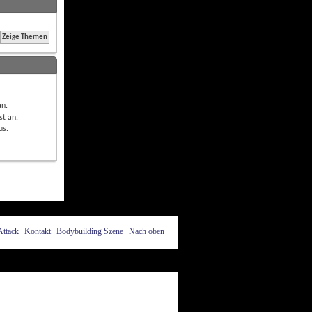
an
.
st
an
.
us
.
Attack
Kontakt
Bodybuilding Szene
Nach oben