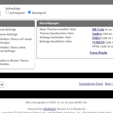
Reihenfolge
Aufsteigend
Absteigend
Berechtigungen
BB-Code
Neue Themen erstellen: 
Nein
sene Beiträge
ist
an
.
Themen beantworten: 
Nein
Smileys
sind
an
.
neuen Beiträge
Anhänge hochladen: 
Nein
[IMG]
Code ist
eliebtes Thema mit neuen
Beiträge bearbeiten: 
Nein
[VIDEO]
Code i
eiträgen
HTML-Code ist
a
eliebtes Thema ohne
eue Beiträge
Foren-Regeln
haben in diesem Thema
hrieben.
Sportnahrung Engel
Body 
Alle Zeitangaben in WEZ +2. Es ist jetzt
05:45
 Uhr.
vBulletin®
Powered by
 Version 4.2.0 (Deutsch)