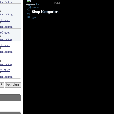
für 34-Jährigen
(4268)
8
Shop Kategorien
Frauen Fitness
e Grauen
Trainingsbooster
8
Weight Gainer
Vor dem Training
e Grauen
Vitamine & mehr
8
Testo Booster
Superfood
e Grauen
Nach dem Training
1
Kohlenhydrate
Fertigdrinks
Creatine
6
Aminosäuren
Riegel
Low Carb
e Grauen
Diät/Abnehmen
6
Proteine/Eiweiss
19
Nach oben