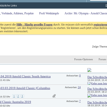
E
Nützliche Links
 Verbände, Athleten, Projekte
Profi Wettkämpfe
Archiv: Mr. Olympia - Arnold Class
Hilfe - Häufig gestellte Fragen
registriere
itte zuerst die
durch. Sie müssen sich vermutlich
'Registrieren', um den Registrierungsprozess zu starten. Sie können auch jetzt schon Beiträg
m meisten interessiert. 
Zeige Themen
Forum-Optionen
Forum 
Antworten
Letzter Beitrag 
0
.04.2019 Arnold Classic South America
Antworten: 
Das Schwäbisch
14.04.2019, 
15:4
 15:45 Uhr
24
-03.03.2019 Arnold Classic (Columbus
Antworten: 
Das Schwäbisch
20.03.2019, 
18:2
1
2
3
 16:32 Uhr
7
d Classic Australia 2019
Antworten: 
Das Schwäbisch
18.03.2019, 
10:3
 10:02 Uhr