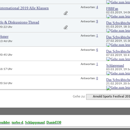
4
International 2019 Alle Klassen
Antworten: 
FBBFan
02.03.2019, 
14:0
9
nfo & Diskussions-Thread
Antworten: 
Das Schwäbisch
01.03.2019, 
18:1
 20:22 Uhr
1
ehmer
Antworten: 
Das Schwäbisch
27.02.2019, 
15:3
 13:46 Uhr
6
Antworten: 
Das Schwäbisch
 20:45 Uhr
07.03.2019, 
10:4
1
Antworten: 
Schlappmaul
 16:17 Uhr
03.03.2019, 
19:5
0
Antworten: 
Das Schwäbisch
 20:56 Uhr
21.02.2019, 
20:5
Gehe zu:
Arnold Sports Festival 20
uilder
turbo-d
Schlappmaul
Daniel330
, 
, 
, 