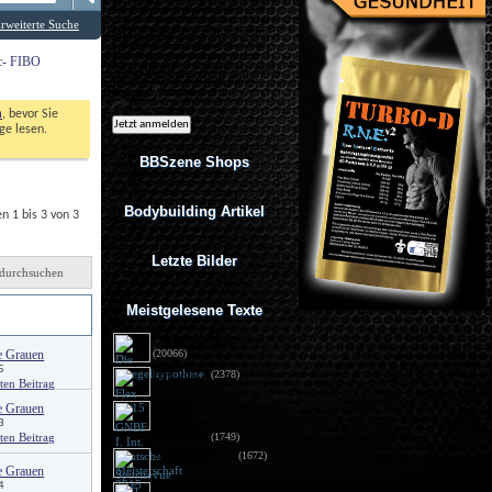
Ich möchte regelmäßig interessante
Angebote per eMail erhalten. Meine
rweiterte Suche
eMail-Adresse wird nicht an andere
Unternehmen weitergegeben. Diese
Einwilligung zur Nutzung meiner
ic- FIBO
eMail-Adresse für Werbezwecke kann
ich jederzeit mit Wirkung für die
Zukunft widerrufen.
n
, bevor Sie 
e lesen. 
BBSzene Shops
Bodybuilding Artikel
 1 bis 3 von 3
Letzte Bilder
durchsuchen
von
Meistgelesene Texte
Die Spiegelhypothese
e Grauen
(20066)
5
Flex 05/15
(2378)
e Grauen
GNBF I. Int. Deutsche
Meisterschaft 2015 - 
3
Fotos DSG
(1749)
Sportrevue 6/15
(1672)
e Grauen
4
Anabolika: Geldstrafe