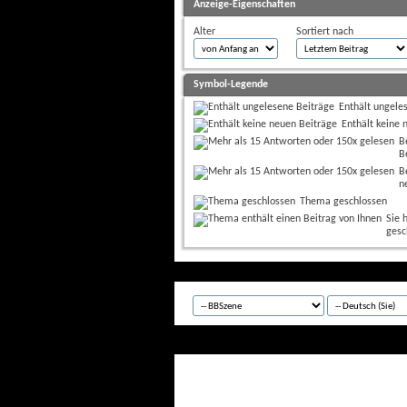
Anzeige-Eigenschaften
Alter
Sortiert nach
Symbol-Legende
Enthält ungele
Enthält keine 
B
B
B
n
Thema geschlossen
Sie 
gesc