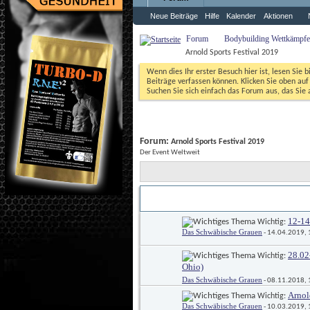
Neue Beiträge
Hilfe
Kalender
Aktionen
Forum
Bodybuilding Wettkämpfe,
Arnold Sports Festival 2019
Wenn dies Ihr erster Besuch hier ist, lesen Sie b
Beiträge verfassen können. Klicken Sie oben auf 
Suchen Sie sich einfach das Forum aus, das Sie a
Forum: 
Arnold Sports Festival 2019
Der Event Weltweit
Titel
Erstellt von
 / 
12-14
 Wichtig: 
Das Schwäbische Grauen
 - 14.04.2019,
28.02
 Wichtig: 
Ohio)
Das Schwäbische Grauen
 - 08.11.2018,
Arnol
 Wichtig: 
Das Schwäbische Grauen
 - 10.03.2019,