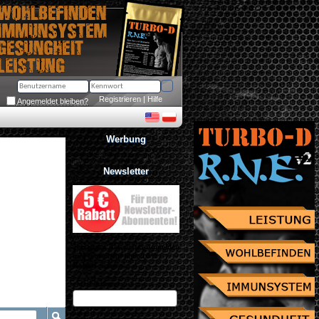
Registrieren
 | 
Hilfe
Angemeldet bleiben?
Werbung
Newsletter
Jetzt zum Newsletter anmelden
und Gutschein über 10% 
Rabatt sichern!
eMail Adresse