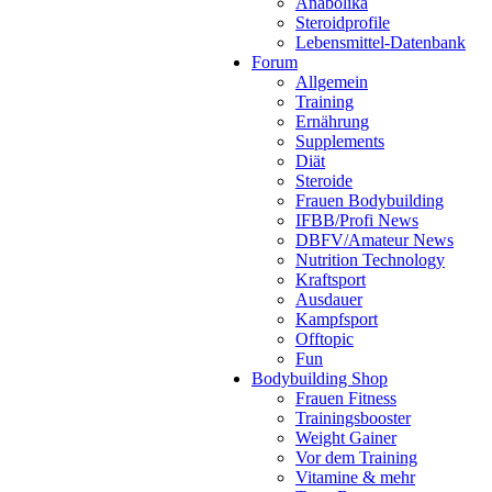
Anabolika
Steroidprofile
Lebensmittel-Datenbank
Forum
Allgemein
Training
Ernährung
Supplements
Diät
Steroide
Frauen Bodybuilding
IFBB/Profi News
DBFV/Amateur News
Nutrition Technology
Kraftsport
Ausdauer
Kampfsport
Offtopic
Fun
Bodybuilding Shop
Frauen Fitness
Trainingsbooster
Weight Gainer
Vor dem Training
Vitamine & mehr