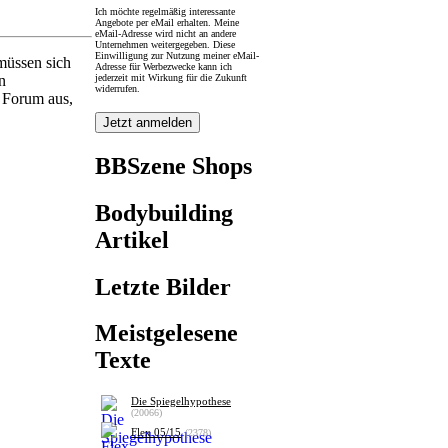
Ich möchte regelmäßig interessante
Angebote per eMail erhalten. Meine
eMail-Adresse wird nicht an andere
Unternehmen weitergegeben. Diese
Einwilligung zur Nutzung meiner eMail-
müssen sich
Adresse für Werbezwecke kann ich
jederzeit mit Wirkung für die Zukunft
n
widerrufen.
s Forum aus,
BBSzene Shops
Bodybuilding
Artikel
Letzte Bilder
Meistgelesene
Texte
Die Spiegelhypothese
(20066)
Flex 05/15
(2378)