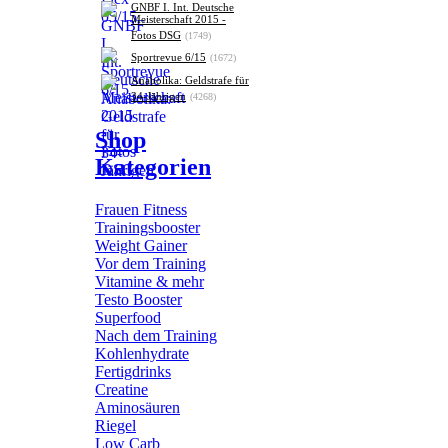
GNBF I. Int. Deutsche
Meisterschaft 2015 -
Fotos DSG
(1749)
Sportrevue 6/15
(1672)
Anabolika: Geldstrafe für
34-Jährigen
(4268)
Shop
Kategorien
Frauen Fitness
Trainingsbooster
Weight Gainer
Vor dem Training
Vitamine & mehr
Testo Booster
Superfood
Nach dem Training
Kohlenhydrate
Fertigdrinks
Creatine
Aminosäuren
Riegel
Low Carb