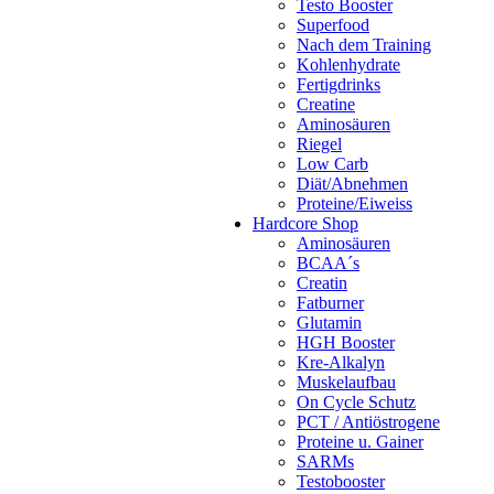
Testo Booster
Superfood
Nach dem Training
Kohlenhydrate
Fertigdrinks
Creatine
Aminosäuren
Riegel
Low Carb
Diät/Abnehmen
Proteine/Eiweiss
Hardcore Shop
Aminosäuren
BCAA´s
Creatin
Fatburner
Glutamin
HGH Booster
Kre-Alkalyn
Muskelaufbau
On Cycle Schutz
PCT / Antiöstrogene
Proteine u. Gainer
SARMs
Testobooster