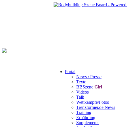
Portal
News / Presse
Texte
BBSzene
Girl
Videos
Talk
Wettkämpfe/Fotos
Trenzformer.de News
Training
Ernährung
Supplements