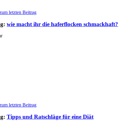
ig:
wie macht ihr die haferflocken schmackhaft?
hr
ig:
Tipps und Ratschläge für eine Diät