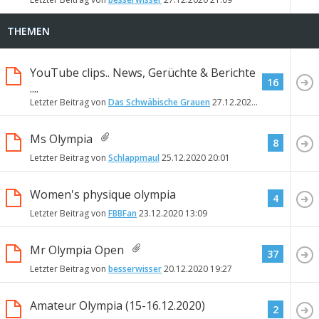
THEMEN
YouTube clips.. News, Gerüchte & Berichte
16
....
Letzter Beitrag von
Das Schwäbische Grauen
27.12.2020
17:43
Ms Olympia
8
Letzter Beitrag von
Schlappmaul
25.12.2020
20:01
Women's physique olympia
4
Letzter Beitrag von
FBBFan
23.12.2020
13:09
Mr Olympia Open
37
Letzter Beitrag von
besserwisser
20.12.2020
19:27
Amateur Olympia (15-16.12.2020)
2