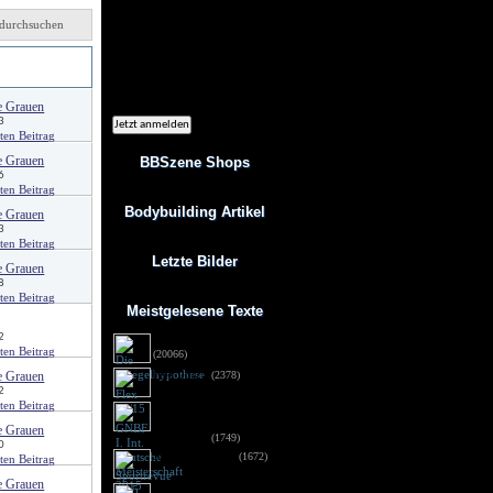
Ich möchte regelmäßig interessante
Angebote per eMail erhalten. Meine
durchsuchen
eMail-Adresse wird nicht an andere
Unternehmen weitergegeben. Diese
Einwilligung zur Nutzung meiner
von
eMail-Adresse für Werbezwecke kann
ich jederzeit mit Wirkung für die
Zukunft widerrufen.
e Grauen
3
e Grauen
BBSzene Shops
6
Bodybuilding Artikel
e Grauen
3
Letzte Bilder
e Grauen
8
Meistgelesene Texte
2
Die Spiegelhypothese
(20066)
Flex 05/15
(2378)
e Grauen
2
GNBF I. Int. Deutsche
Meisterschaft 2015 - 
e Grauen
Fotos DSG
(1749)
0
Sportrevue 6/15
(1672)
e Grauen
Anabolika: Geldstrafe