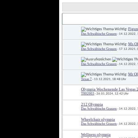
Titel
Erstellt von
 / 
Figur
 Wichtig: 
Das Schwäbische Grauen
 - 14.12.2022,
Ms O
 Wichtig: 
Das Schwäbische Grauen
 - 17.12.2021,
Das Schwäbische Grauen
 - 14.12.2022,
Mr O
 Wichtig: 
Texas 7
 - 13.12.2021, 18:48 Uhr
Olympia Wochenende Las Vegas 2
T802003
 - 26.01.2024, 12:42 Uhr
212 Olympia
Das Schwäbische Grauen
 - 14.12.2022,
Wheelchair olympia
Das Schwäbische Grauen
 - 14.12.2022,
Wellness olympia