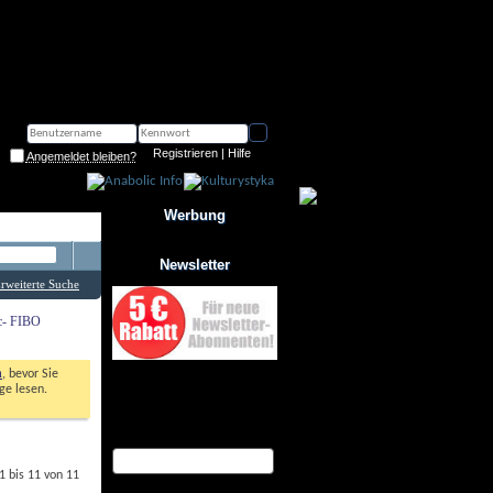
Registrieren
 | 
Hilfe
Angemeldet bleiben?
Werbung
Newsletter
rweiterte Suche
ic- FIBO
n
, bevor Sie 
Jetzt zum Newsletter anmelden
e lesen. 
und Gutschein über 10% 
Rabatt sichern!
eMail Adresse
 bis 11 von 11