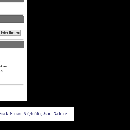
an
.
st
an
.
us
.
Attack
Kontakt
Bodybuilding Szene
Nach oben