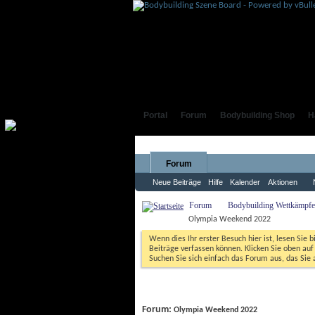
Portal
Forum
Bodybuilding Shop
H
Forum
Neue Beiträge
Hilfe
Kalender
Aktionen
Forum
Bodybuilding Wettkämpfe,
Olympia Weekend 2022
Wenn dies Ihr erster Besuch hier ist, lesen Sie b
Beiträge verfassen können. Klicken Sie oben auf 
Suchen Sie sich einfach das Forum aus, das Sie a
Forum: 
Olympia Weekend 2022