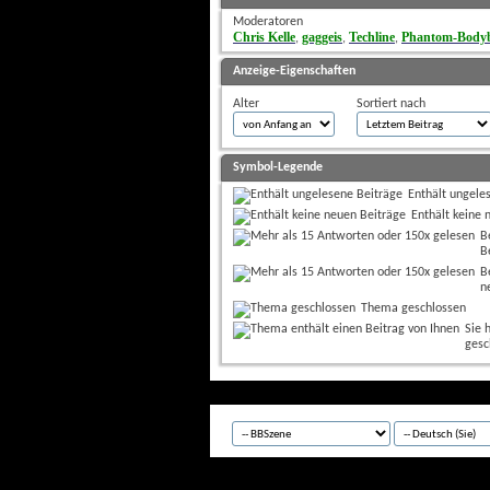
Moderatoren
Chris Kelle
gaggeis
Techline
Phantom-Bodyb
, 
, 
, 
Anzeige-Eigenschaften
Alter
Sortiert nach
Symbol-Legende
Enthält ungele
Enthält keine 
B
B
B
n
Thema geschlossen
Sie 
gesc