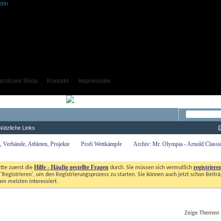
ardcore Shop
Kontakt
Impressum
E
Nützliche Links
 Verbände, Athleten, Projekte
Profi Wettkämpfe
Archiv: Mr. Olympia - Arnold Class
Hilfe - Häufig gestellte Fragen
registriere
itte zuerst die
durch. Sie müssen sich vermutlich
'Registrieren', um den Registrierungsprozess zu starten. Sie können auch jetzt schon Beiträg
m meisten interessiert. 
Zeige Themen 1