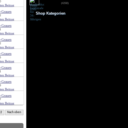
0
für 34-Jährigen
(4268)
e Grauen
Shop Kategorien
2
Frauen Fitness
e Grauen
Trainingsbooster
1
Weight Gainer
Vor dem Training
Vitamine & mehr
e Grauen
Testo Booster
2
Superfood
Nach dem Training
e Grauen
Kohlenhydrate
6
Fertigdrinks
Creatine
e Grauen
Aminosäuren
1
Riegel
Low Carb
e Grauen
Diät/Abnehmen
3
Proteine/Eiweiss
e Grauen
7
22
Nach oben