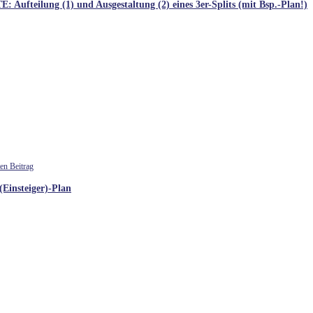
 Aufteilung (1) und Ausgestaltung (2) eines 3er-Splits (mit Bsp.-Plan!)
insteiger)-Plan