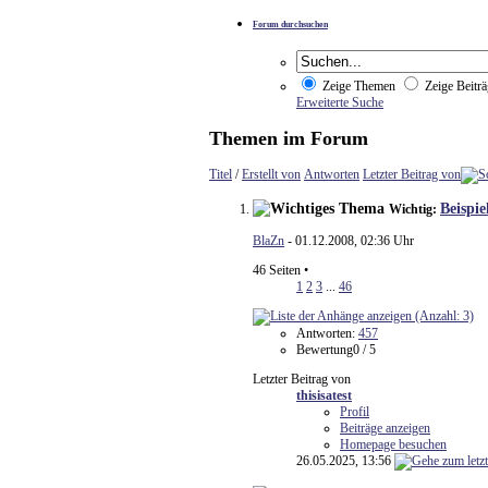
Forum durchsuchen
Zeige Themen
Zeige Beiträ
Erweiterte Suche
Themen im Forum
Titel
/
Erstellt von
Antworten
Letzter Beitrag von
Beispie
Wichtig:
BlaZn
- 01.12.2008, 02:36 Uhr
46 Seiten
•
1
2
3
...
46
Antworten:
457
Bewertung0 / 5
Letzter Beitrag von
thisisatest
Profil
Beiträge anzeigen
Homepage besuchen
26.05.2025,
13:56