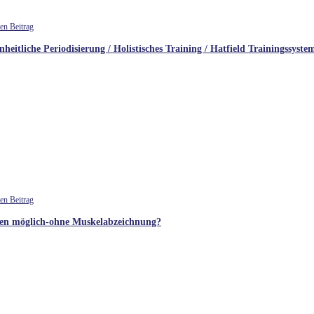
nheitliche Periodisierung / Holistisches Training / Hatfield Trainingssyste
eren möglich-ohne Muskelabzeichnung?