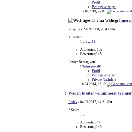
Profil
Beiträge anzeigen
13.10.2019,
22:01
Innerei
Wichtig:
jensjung
- 20.09.2008, 20:43 Uhr
11 Seiten
•
1
2
3
...
11
Antworten:
102
Bewertung0 / 5
Letzter Beitrag von
!Naturgewalt!
Profil
Beiträge anzeigen
Private Nachricht
16.04.2014,
16:12
Waden breiter voluminöser traini
Podex
- 04.03.2017, 14:21 Uhr
2 Seiten
•
1
2
Antworten:
11
Bewertung0 / 5