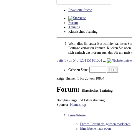
Erweiterte Suche
Forum
Training
Klassisches Training
Wenn dies Ihr erster Besuch hier ist, lesen Sie
Beiträge verfassen können. Klicken Sie oben a
sich einfach das Forum aus, das Sie am meiste
Seite 1 von 543
1
2
3
11
51
101
501
...
Letzte
Gehe zu Seite:
Zeige Themen 1 bis 20 von 10854
Forum:
Klassisches Training
Bodybuilding- und Fitnesstraining.
Sponsor:
Hantelshop
Forum-Optionen
Dieses Forum als gelesen markieren
Eine Ebene nach oben