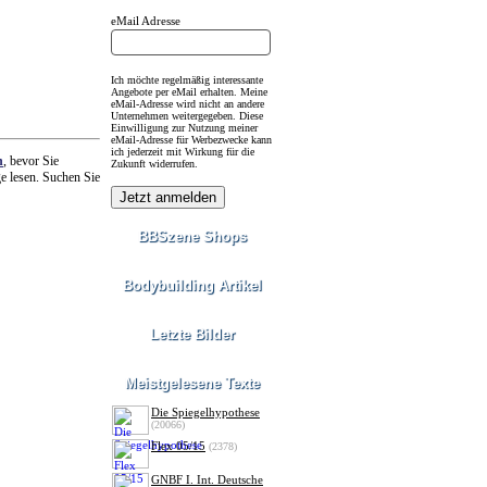
eMail Adresse
Ich möchte regelmäßig interessante
Angebote per eMail erhalten. Meine
eMail-Adresse wird nicht an andere
Unternehmen weitergegeben. Diese
Einwilligung zur Nutzung meiner
eMail-Adresse für Werbezwecke kann
ich jederzeit mit Wirkung für die
n
, bevor Sie
Zukunft widerrufen.
ge lesen. Suchen Sie
BBSzene Shops
Bodybuilding Artikel
Letzte Bilder
Meistgelesene Texte
Die Spiegelhypothese
(20066)
Flex 05/15
(2378)
GNBF I. Int. Deutsche