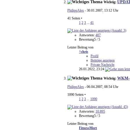
UPDATE:
Wichtig:
PhilippAlex
- 30.01.2007, 13:12 Uhr
41 Seiten
•
1
2
3
...
41
Antworten:
407
Bewertung5 / 5
Letzter Beitrag von
^chris
Profil
Beiträge anzeigen
Private Nachricht
26.01.2022,
23:24
WKM-(E
Wichtig:
PhilippAlex
- 06.04.2007, 08:54 Uhr
1090 Seiten
•
1
2
3
...
1090
Antworten:
10.895
Bewertung5 / 5
Letzter Beitrag von
FitnessMort