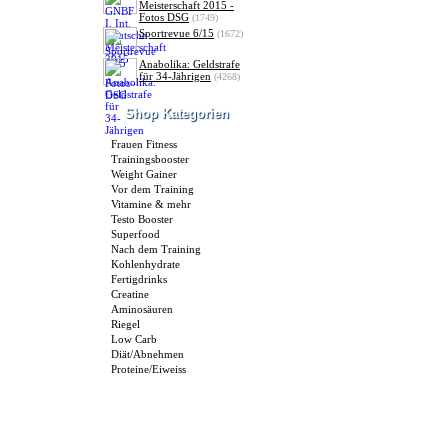
Meisterschaft 2015 -
Fotos DSG
(1749)
Sportrevue 6/15
(1672)
Anabolika: Geldstrafe
für 34-Jährigen
(4268)
Shop Kategorien
Frauen Fitness
Trainingsbooster
Weight Gainer
Vor dem Training
Vitamine & mehr
Testo Booster
Superfood
Nach dem Training
Kohlenhydrate
Fertigdrinks
Creatine
Aminosäuren
Riegel
Low Carb
Diät/Abnehmen
Proteine/Eiweiss