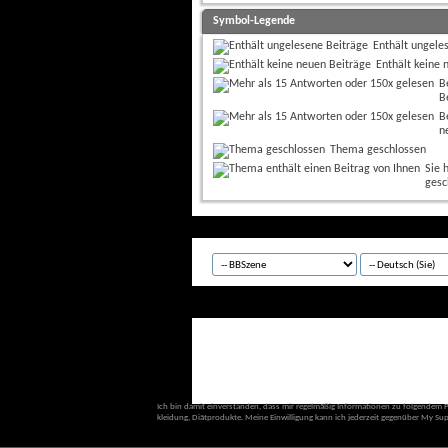
Symbol-Legende
Enthält ungele
Enthält keine 
B
B
B
n
Thema geschlossen
Sie 
gesc
Ich bin damit einverstanden, dass mir regelmäßig Informationen zu folgendem 
kleidung, Diätprodukte. Meine Einwilligung kann ich jederzeit gegenüber My Sup