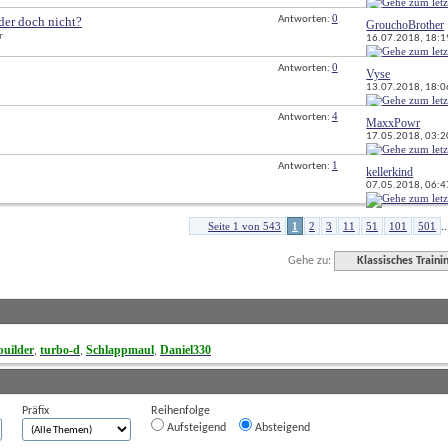
0
Oder doch nicht?
Antworten: 
GrouchoBrother
r
16.07.2018, 
18:1
0
Antworten: 
Vyse
13.07.2018, 
18:0
4
Antworten: 
MaxxPowr
17.05.2018, 
03:2
1
Antworten: 
kellerkind
07.05.2018, 
06:4
Seite 1 von 543
1
2
3
11
51
101
501
..
Gehe zu:
Klassisches Traini
uilder
turbo-d
Schlappmaul
Daniel330
, 
, 
, 
Präfix
Reihenfolge
Aufsteigend
Absteigend