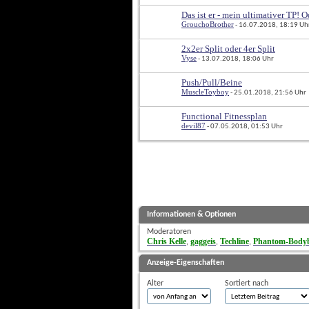
Das ist er - mein ultimativer TP! 
GrouchoBrother
 - 16.07.2018, 18:19 Uh
2x2er Split oder 4er Split
Vyse
 - 13.07.2018, 18:06 Uhr
Push/Pull/Beine
MuscleToyboy
 - 25.01.2018, 21:56 Uhr
Functional Fitnessplan
devil87
 - 07.05.2018, 01:53 Uhr
Informationen & Optionen
Moderatoren
Chris Kelle
gaggeis
Techline
Phantom-Bodyb
, 
, 
, 
Anzeige-Eigenschaften
Alter
Sortiert nach