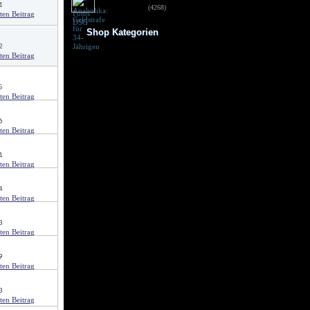
1
für 34-Jährigen
(4268)
Shop Kategorien
2
Frauen Fitness
Trainingsbooster
Weight Gainer
Vor dem Training
5
Vitamine & mehr
Testo Booster
Superfood
6
Nach dem Training
Kohlenhydrate
Fertigdrinks
1
Creatine
Aminosäuren
Riegel
Low Carb
4
Diät/Abnehmen
Proteine/Eiweiss
3
9
3