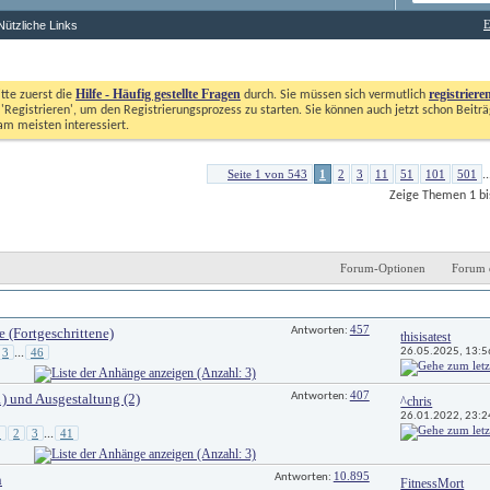
E
Nützliche Links
Hilfe - Häufig gestellte Fragen
registriere
itte zuerst die
durch. Sie müssen sich vermutlich
'Registrieren', um den Registrierungsprozess zu starten. Sie können auch jetzt schon Beiträg
m meisten interessiert. 
Seite 1 von 543
1
2
3
11
51
101
501
..
Zeige Themen 1 bi
Forum-Optionen
Forum 
Antworten
Letzter Beitrag 
457
 (Fortgeschrittene)
Antworten: 
thisisatest
26.05.2025, 
13:5
3
46
...
407
 und Ausgestaltung (2) 
Antworten: 
^chris
26.01.2022, 
23:2
1
2
3
41
...
10.895
n
Antworten: 
FitnessMort