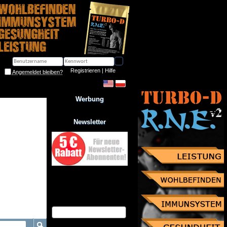
Registrieren
 | 
Hilfe
Angemeldet bleiben?
Werbung
Newsletter
Jetzt zum Newsletter anmelden
und Gutschein über 10% 
Rabatt sichern!
eMail Adresse