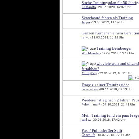
Suche Trainingsplan für 50 Jähri
LeMapRo
 - 28.06.2020, 16:37 Uhr
Skateboard fahren als Training
Jappo
 - 13.05.2019, 11:16 Uhr
Ganzen Körper an einem Gerät tra
refko
 - 21.03.2018, 16:25 Uhr
Training Beinbeuger
Witchfynder
 - 02.06.2019, 13:19 Uhr
wieviele wdh und sätze s
fettabbau?
YoungBoy
 - 29.01.2019, 10:11 Uhr
Frage zu einer Trainingsidee
reconerboy
 - 08.11.2018, 02:13 Uhr
Wiedereinstieg nach 2 Jahren Pau
*eisenhauer*
 - 04.10.2018, 21:41 Uhr
Mein Training (und ein paar Frag
carl w.
 - 30.09.2018, 17:42 Uhr
Push/ Pull oder 3er Split
Coach_fc
 - 18.07.2018, 09:44 Uhr