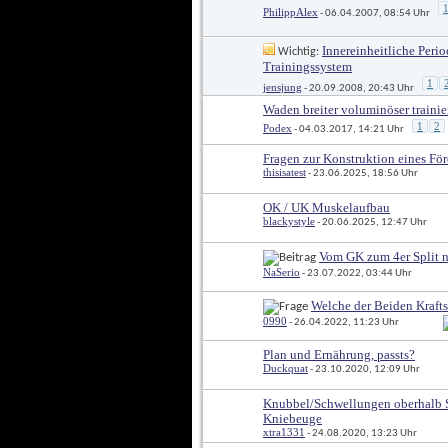
PhilippAlex
 - 06.04.2007, 08:54 Uhr
Innereinheitliche Perio
 Wichtig: 
Trainingssystem
1
jensjung
 - 20.09.2008, 20:43 Uhr
Waden breiter voluminöser train
1
2
Podex
 - 04.03.2017, 14:21 Uhr
Fragen zur Konstruktion eines Fö
thisisatest
 - 23.06.2025, 18:56 Uhr
OK / UK Muskelaufbau
blackystyle
 - 20.06.2025, 12:47 Uhr
Vom GK zum 4er Split n
NaSerio
 - 23.07.2022, 03:44 Uhr
Welche der Beiden Krafts
0990
 - 26.04.2022, 11:23 Uhr
Plan und Ernährung, passts?
Duckquat
 - 23.10.2020, 12:09 Uhr
Knubbel/Schwellungen oberhalb S
Kniebeuge
xtra1331
 - 24.08.2020, 13:23 Uhr