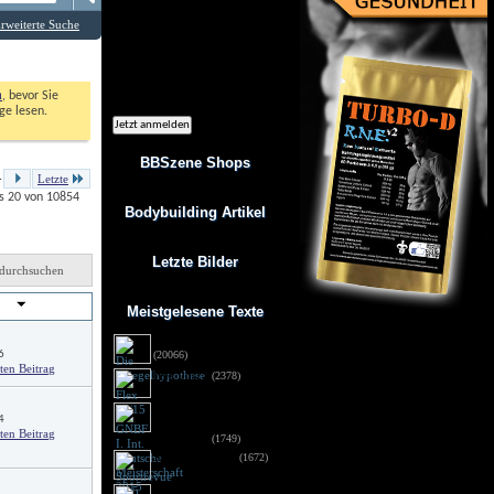
Ich möchte regelmäßig interessante
Angebote per eMail erhalten. Meine
rweiterte Suche
eMail-Adresse wird nicht an andere
Unternehmen weitergegeben. Diese
Einwilligung zur Nutzung meiner
eMail-Adresse für Werbezwecke kann
ich jederzeit mit Wirkung für die
Zukunft widerrufen.
n
, bevor Sie 
e lesen. 
BBSzene Shops
.
Letzte
s 20 von 10854
Bodybuilding Artikel
Letzte Bilder
durchsuchen
von
Meistgelesene Texte
Die Spiegelhypothese
6
(20066)
Flex 05/15
(2378)
GNBF I. Int. Deutsche
4
Meisterschaft 2015 - 
Fotos DSG
(1749)
Sportrevue 6/15
(1672)
Anabolika: Geldstrafe