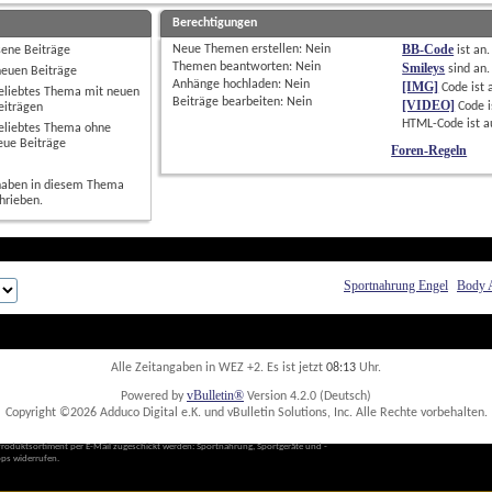
Berechtigungen
BB-Code
Neue Themen erstellen: 
Nein
sene Beiträge
ist
an
.
Themen beantworten: 
Nein
Smileys
sind
an
.
neuen Beiträge
Anhänge hochladen: 
Nein
[IMG]
Code ist
eliebtes Thema mit neuen
Beiträge bearbeiten: 
Nein
[VIDEO]
Code i
eiträgen
HTML-Code ist
a
eliebtes Thema ohne
eue Beiträge
Foren-Regeln
haben in diesem Thema
hrieben.
Sportnahrung Engel
Body 
Alle Zeitangaben in WEZ +2. Es ist jetzt
08:13
 Uhr.
vBulletin®
Powered by
 Version 4.2.0 (Deutsch)
Copyright ©2026 Adduco Digital e.K. und vBulletin Solutions, Inc. Alle Rechte vorbehalten. 
Produktsortiment per E-Mail zugeschickt werden: Sportnahrung, Sportgeräte und -
ps widerrufen. 