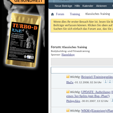
Neue Beiträge
Hilfe
Kalender
Aktionen
Forum
Training
Klassisches Training
Wenn dies Ihr erster Besuch hier ist, lesen Sie b
Beiträge verfassen können. Klicken Sie oben auf 
Suchen Sie sich einfach das Forum aus, das Sie a
Forum: 
Klassisches Training
Bodybuilding- und Fitnesstraining.
Hantelshop
Sponsor: 
Titel
Erstellt von
 / 
Beispiel-Trainingspläne
 Wichtig: 
1
2
BlaZn
 - 01.12.2008, 02:36 Uhr
UPDATE: Aufteilung (1)
 Wichtig: 
eines 3er-Splits (mit Bsp.-Plan!)
PhilippAlex
 - 30.01.2007, 13:12 Uhr
WKM-(Einsteiger)-Pla
 Wichtig: 