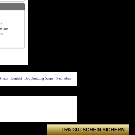
an
.
st
aus
.
us
.
Attack
Kontakt
Bodybuilding Szene
Nach oben
15% GUTSCHEIN SICHERN