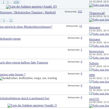
13.10.2019, 
22:0
1
2
3
1090
...
102
disierung / Holistisches Training / Hatfield
Antworten: 
!Naturgewalt!
16.04.2014, 
16:1
2
3
11
...
11
ieren möglich-ohne Muskelabzeichnung?
Antworten: 
thisisatest
23.06.2025, 
20:1
0
rderbandsystems
Antworten: 
thisisatest
23.06.2025, 
18:5
1
Antworten: 
besserwisser
20.06.2025, 
20:4
0
ach über einem halben Jahr Training
Antworten: 
NaSerio
23.07.2022, 
03:4
0
tation wäre besser ?
Antworten: 
0990
26.04.2022, 
11:2
0
Antworten: 
Duckquat
23.10.2020, 
12:0
0
chulterblättern durch Langhantel bei
Antworten: 
xtra1331
24.08.2020, 
13:2