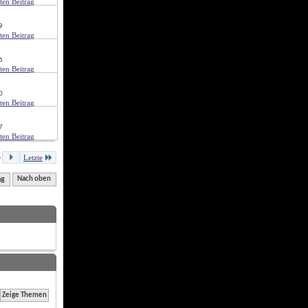
9
6
0
7
.
Letzte
ng
Nach oben