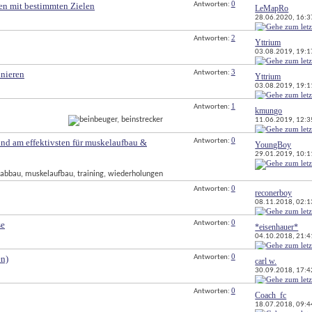
0
gen mit bestimmten Zielen
Antworten: 
LeMapRo
28.06.2020, 
16:3
2
Antworten: 
Yttrium
03.08.2019, 
19:1
3
inieren
Antworten: 
Yttrium
03.08.2019, 
19:1
1
Antworten: 
kmungo
11.06.2019, 
12:3
0
ind am effektivsten für muskelaufbau & 
Antworten: 
YoungBoy
29.01.2019, 
10:1
0
Antworten: 
reconerboy
08.11.2018, 
02:1
0
se
Antworten: 
*eisenhauer*
04.10.2018, 
21:4
0
en)
Antworten: 
carl w.
30.09.2018, 
17:4
0
Antworten: 
Coach_fc
18.07.2018, 
09:4