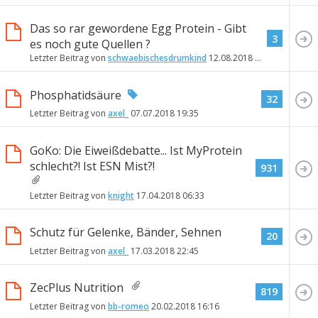
Das so rar gewordene Egg Protein - Gibt
3
es noch gute Quellen ?
Letzter Beitrag von
schwaebischesdrumkind
12.08.2018
19:10
Phosphatidsäure
32
Letzter Beitrag von
axel_
07.07.2018
19:35
GoKo: Die Eiweißdebatte... Ist MyProtein
schlecht?! Ist ESN Mist?!
931
Letzter Beitrag von
knight
17.04.2018
06:33
Schutz für Gelenke, Bänder, Sehnen
20
Letzter Beitrag von
axel_
17.03.2018
22:45
ZecPlus Nutrition
819
Letzter Beitrag von
bb-romeo
20.02.2018
16:16