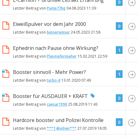
L-Carnitin + Grüntee Extrakt Erfahrung
0
Letzter Beitrag von
Pump77bg
04.08.2023
11:39
Eiweißpulver vor dem Jahr 2000
0
Letzter Beitrag von
besserwisser
24.05.2023
21:58
Ephedrin nach Pause ohne Wirkung?
1
Letzter Beitrag von
Plasmafernseher
15.02.2021
22:59
Booster sinnvoll - Mehr Power?
1
Letzter Beitrag von
turbo-d
13.01.2020
07:49
Booster für AUSDAUER + KRAFT
0
Letzter Beitrag von
caesar1998
25.08.2019
11:43
Hardcore booster und Polizei Kontrolle
0
Letzter Beitrag von
***T4ke0ver***
27.07.2019
18:05