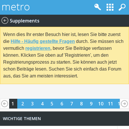
Supplements
Wenn dies Ihr erster Besuch hier ist, lesen Sie bitte zuerst
die
Hilfe - Häufig gestellte Fragen
durch. Sie müssen sich
vermutlich
registrieren
, bevor Sie Beiträge verfassen
können. Klicken Sie oben auf 'Registrieren', um den
Registrierungsprozess zu starten. Sie können auch jetzt
schon Beiträge lesen. Suchen Sie sich einfach das Forum
aus, das Sie am meisten interessiert.
1
2
3
4
5
6
7
8
9
10
11
12
13
14
15
16
17
18
19
20
21
22
23
24
WICHTIGE THEMEN
25
26