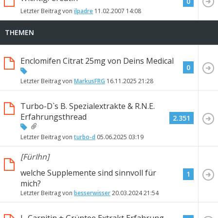
0
Letzter Beitrag von
ilpadre
11.02.2007
14:08
THEMEN
Enclomifen Citrat 25mg von Deins Medical
0
Letzter Beitrag von
MarkusFRG
16.11.2025
21:28
Turbo-D`s B. Spezialextrakte & R.N.E.
Erfahrungsthread
2.351
Letzter Beitrag von
turbo-d
05.06.2025
03:19
[FürIhn]
welche Supplemente sind sinnvoll für
1
mich?
Letzter Beitrag von
besserwisser
20.03.2024
21:54