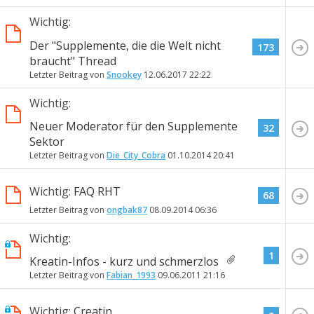
Wichtig:
Der "Supplemente, die die Welt nicht
173
braucht" Thread
Letzter Beitrag von
Snookey
12.06.2017
22:22
Wichtig:
Neuer Moderator für den Supplemente
32
Sektor
Letzter Beitrag von
Die_City_Cobra
01.10.2014
20:41
Wichtig:
FAQ RHT
68
Letzter Beitrag von
ongbak87
08.09.2014
06:36
Wichtig:
1
Kreatin-Infos - kurz und schmerzlos
Letzter Beitrag von
Fabian_1993
09.06.2011
21:16
Wichtig:
Creatin