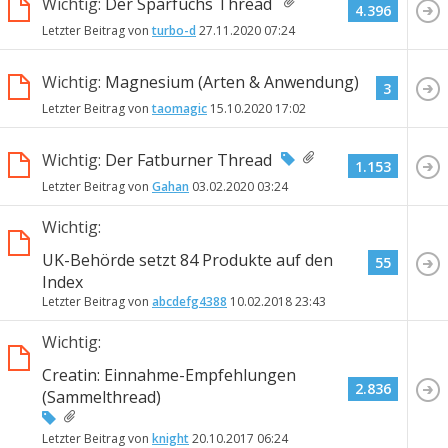
Wichtig:
Der Sparfuchs Thread
4.396
Letzter Beitrag von
turbo-d
27.11.2020
07:24
Wichtig:
Magnesium (Arten & Anwendung)
3
Letzter Beitrag von
taomagic
15.10.2020
17:02
Wichtig:
Der Fatburner Thread
1.153
Letzter Beitrag von
Gahan
03.02.2020
03:24
Wichtig:
UK-Behörde setzt 84 Produkte auf den
55
Index
Letzter Beitrag von
abcdefg4388
10.02.2018
23:43
Wichtig:
Creatin: Einnahme-Empfehlungen
2.836
(Sammelthread)
Letzter Beitrag von
knight
20.10.2017
06:24