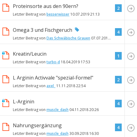
Proteinsorte aus den 90ern?
2
Letzter Beitrag von
besserwisser
10.07.2019
21:13
Omega 3 und Fischgeruch
4
Letzter Beitrag von
Das Schwäbische Grauen
07.07.2019
12:38
Kreatin/Leucin
1
Letzter Beitrag von
turbo-d
18.04.2019
17:53
L Arginin Activvale "spezial-Formel"
2
Letzter Beitrag von
axel_
11.11.2018
22:54
L-Arginin
4
Letzter Beitrag von
muscle_dash
04.11.2018
20:26
Nahrungsergänzung
4
Letzter Beitrag von
muscle_dash
30.09.2018
16:30