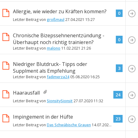
Allergie, wie wieder zu Kräften kommen?
0
Letzter Beitrag von
großmaul
27.04.2021
15:27
Chronische Bizepssehnenentzündung -
0
Überhaupt noch richtig trainieren?
Letzter Beitrag von
malono
11.02.2021
21:26
Niedriger Blutdruck- Tipps oder
3
Supplment als Empfehlung
Letzter Beitrag von
fadimerza24
05.08.2020
16:25
Haarausfall
24
Letzter Beitrag von
SionsitySionsit
27.07.2020
11:32
Impingement in der Hüfte
23
Letzter Beitrag von
Das Schwäbische Grauen
14.07.2020
13:59