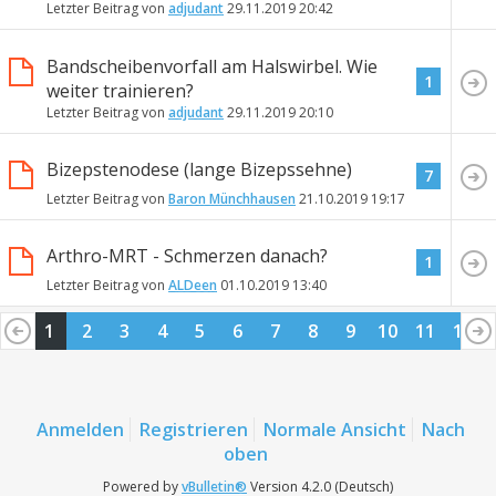
Letzter Beitrag von
adjudant
29.11.2019
20:42
Bandscheibenvorfall am Halswirbel. Wie
1
weiter trainieren?
Letzter Beitrag von
adjudant
29.11.2019
20:10
Bizepstenodese (lange Bizepssehne)
7
Letzter Beitrag von
Baron Münchhausen
21.10.2019
19:17
Arthro-MRT - Schmerzen danach?
1
Letzter Beitrag von
ALDeen
01.10.2019
13:40
1
2
3
4
5
6
7
8
9
10
11
12
13
14
15
16
17
18
19
20
21
22
23
24
25
26
Anmelden
Registrieren
Normale Ansicht
Nach
oben
Powered by
vBulletin®
Version 4.2.0 (Deutsch)