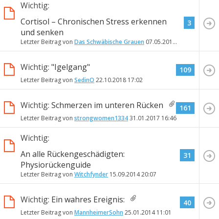
Wichtig:
Cortisol – Chronischen Stress erkennen
3
und senken
Letzter Beitrag von
Das Schwäbische Grauen
07.05.2019
12:01
Wichtig:
"Igelgang"
109
Letzter Beitrag von
SedinO
22.10.2018
17:02
Wichtig:
Schmerzen im unteren Rücken
161
Letzter Beitrag von
strongwomen1334
31.01.2017
16:46
Wichtig:
An alle Rückengeschädigten:
31
Physiorückenguide
Letzter Beitrag von
Witchfynder
15.09.2014
20:07
Wichtig:
Ein wahres Ereignis:
40
Letzter Beitrag von
MannheimerSohn
25.01.2014
11:01