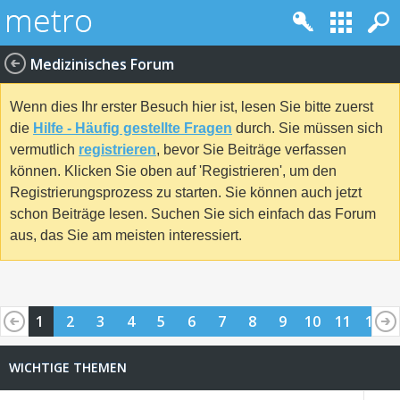
Medizinisches Forum
Wenn dies Ihr erster Besuch hier ist, lesen Sie bitte zuerst
die
Hilfe - Häufig gestellte Fragen
durch. Sie müssen sich
vermutlich
registrieren
, bevor Sie Beiträge verfassen
können. Klicken Sie oben auf 'Registrieren', um den
Registrierungsprozess zu starten. Sie können auch jetzt
schon Beiträge lesen. Suchen Sie sich einfach das Forum
aus, das Sie am meisten interessiert.
1
2
3
4
5
6
7
8
9
10
11
12
13
14
15
16
17
18
19
20
21
22
23
24
WICHTIGE THEMEN
25
26