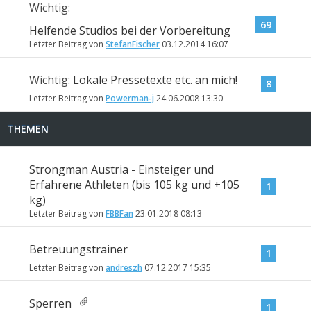
Wichtig:
69
Helfende Studios bei der Vorbereitung
Letzter Beitrag von
StefanFischer
03.12.2014
16:07
Wichtig:
Lokale Pressetexte etc. an mich!
8
Letzter Beitrag von
Powerman-j
24.06.2008
13:30
THEMEN
Strongman Austria - Einsteiger und
Erfahrene Athleten (bis 105 kg und +105
1
kg)
Letzter Beitrag von
FBBFan
23.01.2018
08:13
Betreuungstrainer
1
Letzter Beitrag von
andreszh
07.12.2017
15:35
Sperren
1