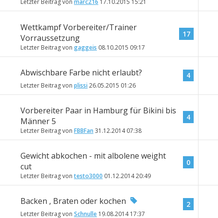
Letzter Beitrag von
marc216
17.10.2015
15:21
Wettkampf Vorbereiter/Trainer
17
Vorraussetzung
Letzter Beitrag von
gaggeis
08.10.2015
09:17
Abwischbare Farbe nicht erlaubt?
4
Letzter Beitrag von
plissi
26.05.2015
01:26
Vorbereiter Paar in Hamburg für Bikini bis
4
Männer 5
Letzter Beitrag von
FBBFan
31.12.2014
07:38
Gewicht abkochen - mit albolene weight
0
cut
Letzter Beitrag von
testo3000
01.12.2014
20:49
Backen , Braten oder kochen
2
Letzter Beitrag von
Schnulle
19.08.2014
17:37