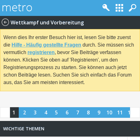
Wettkampf und Vorbereitung
Wenn dies Ihr erster Besuch hier ist, lesen Sie bitte zuerst
die
Hilfe - Häufig gestellte Fragen
durch. Sie müssen sich
vermutlich
registrieren
, bevor Sie Beiträge verfassen
können. Klicken Sie oben auf 'Registrieren', um den
Registrierungsprozess zu starten. Sie können auch jetzt
schon Beiträge lesen. Suchen Sie sich einfach das Forum
aus, das Sie am meisten interessiert.
1
2
3
4
5
6
7
8
9
10
11
12
13
14
15
16
17
18
19
20
21
22
23
24
WICHTIGE THEMEN
25
26