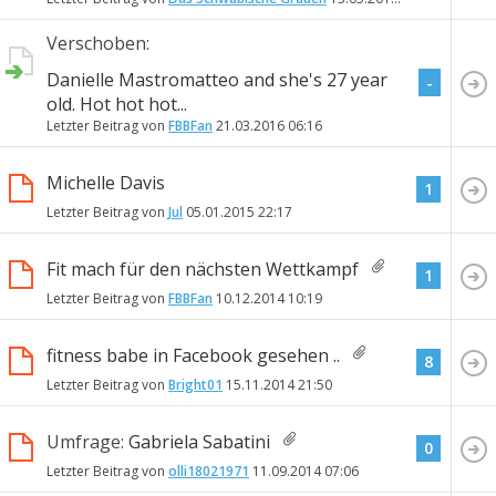
Verschoben:
Danielle Mastromatteo and she's 27 year
-
old. Hot hot hot...
Letzter Beitrag von
FBBFan
21.03.2016
06:16
Michelle Davis
1
Letzter Beitrag von
Jul
05.01.2015
22:17
Fit mach für den nächsten Wettkampf
1
Letzter Beitrag von
FBBFan
10.12.2014
10:19
fitness babe in Facebook gesehen ..
8
Letzter Beitrag von
Bright01
15.11.2014
21:50
Umfrage:
Gabriela Sabatini
0
Letzter Beitrag von
olli18021971
11.09.2014
07:06