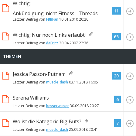
Wichtig:
11
Ankündigung: nicht Fitness - Threads
Letzter Beitrag von
FBBFan
10.01.2010
20:20
Wichtig:
Nur noch Links erlaubt!
65
Letzter Beitrag von
daFritz
30.04.2007
22:36
THEMEN
Jessica Paxson-Putnam
20
Letzter Beitrag von
muscle_dash
03.11.2018
16:05
Serena Williams
6
Letzter Beitrag von
besserwisser
30.09.2018
20:27
Wo ist die Kategorie Big Buts?
7
Letzter Beitrag von
muscle_dash
25.09.2018
20:41