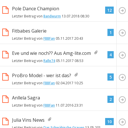
Pole Dance Champion
12
Letzter Beitrag von
Bandwurm
13.07.2018
08:30
Fitbabes Galerie
1
Letzter Beitrag von
FBBFan
05.11.2017
20:43
Eve und wie noch?? Aus Amg-lite.com
4
Letzter Beitrag von
Ralle74
05.11.2017
08:53
ProBro Model - wer ist das?
5
Letzter Beitrag von
FBBFan
02.04.2017
10:25
Anllela Sagra
2
Letzter Beitrag von
FBBFan
11.07.2016
23:31
Julia Vins News
10
Letzter Beitrag von
Das Schwäbische Grauen
13.05.2016
00:39