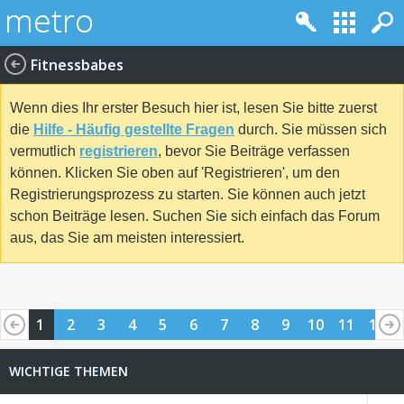
Fitnessbabes
Wenn dies Ihr erster Besuch hier ist, lesen Sie bitte zuerst
die
Hilfe - Häufig gestellte Fragen
durch. Sie müssen sich
vermutlich
registrieren
, bevor Sie Beiträge verfassen
können. Klicken Sie oben auf 'Registrieren', um den
Registrierungsprozess zu starten. Sie können auch jetzt
schon Beiträge lesen. Suchen Sie sich einfach das Forum
aus, das Sie am meisten interessiert.
1
2
3
4
5
6
7
8
9
10
11
12
13
14
15
16
17
18
19
20
21
22
23
24
WICHTIGE THEMEN
25
26