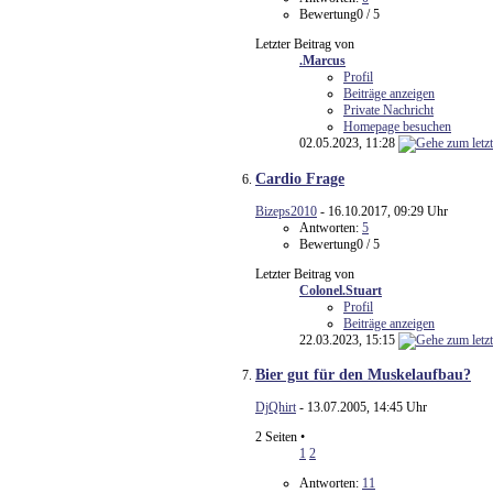
Bewertung0 / 5
Letzter Beitrag von
.Marcus
Profil
Beiträge anzeigen
Private Nachricht
Homepage besuchen
02.05.2023,
11:28
Cardio Frage
Bizeps2010
- 16.10.2017, 09:29 Uhr
Antworten:
5
Bewertung0 / 5
Letzter Beitrag von
Colonel.Stuart
Profil
Beiträge anzeigen
22.03.2023,
15:15
Bier gut für den Muskelaufbau?
DjQhirt
- 13.07.2005, 14:45 Uhr
2 Seiten
•
1
2
Antworten:
11