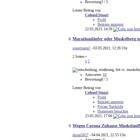
Bewertung5 / 5
Letzter Beitrag von
Colonel.Stuart
Profil
Beiträge anzeigen
22.03.2023,
14:59
Marathonläufer oder Muskelberg mi
supertramp!
- 03.05.2021, 12:26 Uhr
2 Seiten
•
1
2
Antworten:
10
Bewertung0 / 5
Letzter Beitrag von
Colonel Stuart
Profil
Beiträge anzeigen
Private Nachricht
Homepage besuchen
23.05.2021,
17:06
Wegen Corona Zuhause Muskelauf
duran5837
- 04.04.2021, 22:55 Uhr
Antworten:
0