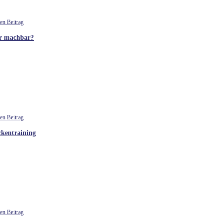
er machbar?
ckentraining