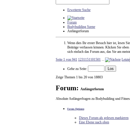
Erweiterte Suche
Forum
Bodybuilding Szene
Anfängerforum
Wenn dies Ihr erster Besuch hier ist, lesen Sie
Beiträge verfassen können. Klicken Sie oben a
sich einfach das Forum aus, das Sie am meiste
Seite 1 von 941
1
2
3
11
51
101
501
...
Letzte
Gehe zu Seite:
Zeige Themen 1 bis 20 von 18803
Forum:
Anfängerforum
Absolute Anfängerfragen zu Bodybuilding und Fitness
Forum-Optionen
Dieses Forum als gelesen markieren
Eine Ebene nach oben