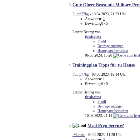
Gute Obere Brust mit Military Pres
Pump77bg
- 10.04.2023, 21:23 Uhr
Antworten:
2
Bewertung0 / 5
Letzter Beitrag von
thisisatest
Profil
Beiträge anzeigen
Homepage besuchen
06.03.2024,
15:20
Trainingplan Tipps für zu Hause
Pump77bg
- 08.06.2023, 19:14 Uhr
Antworten:
1
Bewertung0 / 5
Letzter Beitrag von
thisisatest
Profil
Beiträge anzeigen
Homepage besuchen
10.08.2023,
21:11
Meal Prep Service?
.Marcus
- 02.05.2023, 11:28 Uhr
Antworten:
0