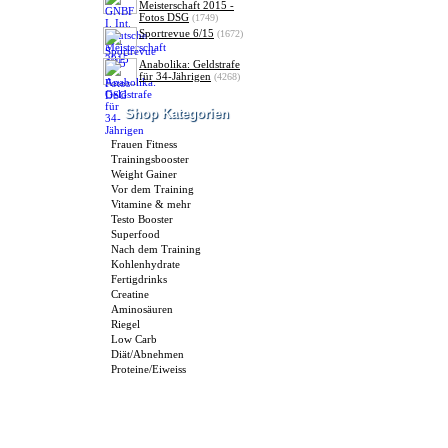
Meisterschaft 2015 -
Fotos DSG
(1749)
Sportrevue 6/15
(1672)
Anabolika: Geldstrafe
für 34-Jährigen
(4268)
Shop Kategorien
Frauen Fitness
Trainingsbooster
Weight Gainer
Vor dem Training
Vitamine & mehr
Testo Booster
Superfood
Nach dem Training
Kohlenhydrate
Fertigdrinks
Creatine
Aminosäuren
Riegel
Low Carb
Diät/Abnehmen
Proteine/Eiweiss