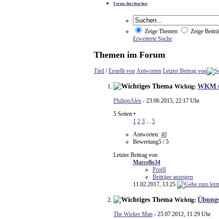
Forum durchsuchen
Zeige Themen
Zeige Beiträ
Erweiterte Suche
Themen im Forum
Titel
/
Erstellt von
Antworten
Letzter Beitrag von
WKM üb
Wichtig:
PhilippAlex
- 23.06.2015, 22:17 Uhr
5 Seiten
•
1
2
3
...
5
Antworten:
40
Bewertung5 / 5
Letzter Beitrag von
Marcello34
Profil
Beiträge anzeigen
11.02.2017,
13:25
Übungs
Wichtig:
The Wicker Man
- 25.07.2012, 11:29 Uhr