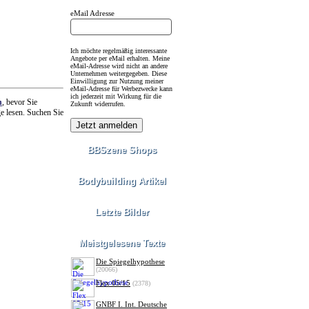
eMail Adresse
Ich möchte regelmäßig interessante
Angebote per eMail erhalten. Meine
eMail-Adresse wird nicht an andere
Unternehmen weitergegeben. Diese
Einwilligung zur Nutzung meiner
eMail-Adresse für Werbezwecke kann
ich jederzeit mit Wirkung für die
n
, bevor Sie
Zukunft widerrufen.
ge lesen. Suchen Sie
BBSzene Shops
Bodybuilding Artikel
Letzte Bilder
Meistgelesene Texte
Die Spiegelhypothese
(20066)
Flex 05/15
(2378)
GNBF I. Int. Deutsche