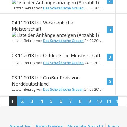
7
Letzter Beitrag von
Das Schwäbische Grauen
06.11.2018
17:25
04.11.2018 Int. Westdeutsche
Meisterschaft
0
Letzter Beitrag von
Das Schwäbische Grauen
24.09.2018
17:02
03.11.2018 Int. Ostdeutsche Meisterschaft
0
Letzter Beitrag von
Das Schwäbische Grauen
24.09.2018
16:58
03.11.2018 Int. Großer Preis von
0
Norddeutschland
Letzter Beitrag von
Das Schwäbische Grauen
24.09.2018
16:57
1
2
3
4
5
6
7
8
9
10
11
12
13
14
15
16
17
Anmelden
Registrieren
Normale Ansicht
Nach