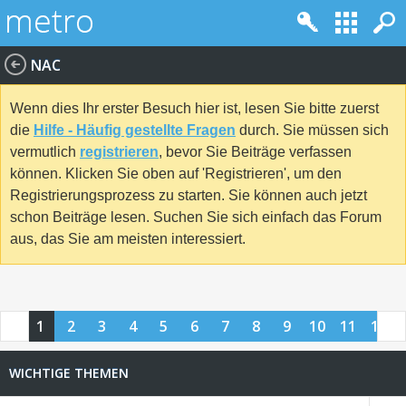
NAC
Wenn dies Ihr erster Besuch hier ist, lesen Sie bitte zuerst
die
Hilfe - Häufig gestellte Fragen
durch. Sie müssen sich
vermutlich
registrieren
, bevor Sie Beiträge verfassen
können. Klicken Sie oben auf 'Registrieren', um den
Registrierungsprozess zu starten. Sie können auch jetzt
schon Beiträge lesen. Suchen Sie sich einfach das Forum
aus, das Sie am meisten interessiert.
1
2
3
4
5
6
7
8
9
10
11
12
13
14
15
16
17
WICHTIGE THEMEN