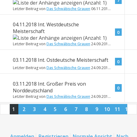
7
Letzter Beitrag von
Das Schwäbische Grauen
06.11.2018
17:25
04.11.2018 Int. Westdeutsche
Meisterschaft
0
Letzter Beitrag von
Das Schwäbische Grauen
24.09.2018
17:02
03.11.2018 Int. Ostdeutsche Meisterschaft
0
Letzter Beitrag von
Das Schwäbische Grauen
24.09.2018
16:58
03.11.2018 Int. Großer Preis von
0
Norddeutschland
Letzter Beitrag von
Das Schwäbische Grauen
24.09.2018
16:57
1
2
3
4
5
6
7
8
9
10
11
12
13
14
15
16
17
Anmelden
Registrieren
Normale Ansicht
Nach