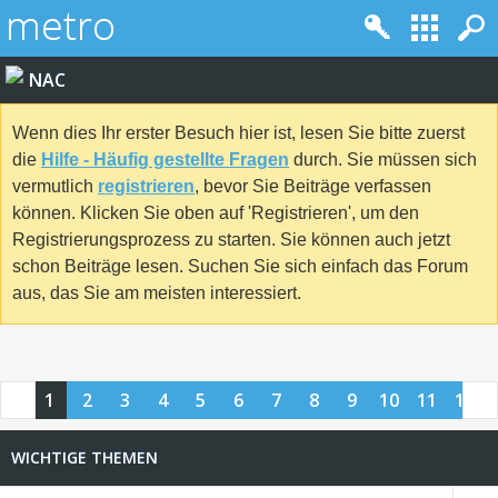
NAC
Wenn dies Ihr erster Besuch hier ist, lesen Sie bitte zuerst
die
Hilfe - Häufig gestellte Fragen
durch. Sie müssen sich
vermutlich
registrieren
, bevor Sie Beiträge verfassen
können. Klicken Sie oben auf 'Registrieren', um den
Registrierungsprozess zu starten. Sie können auch jetzt
schon Beiträge lesen. Suchen Sie sich einfach das Forum
aus, das Sie am meisten interessiert.
1
2
3
4
5
6
7
8
9
10
11
12
13
14
15
16
17
WICHTIGE THEMEN