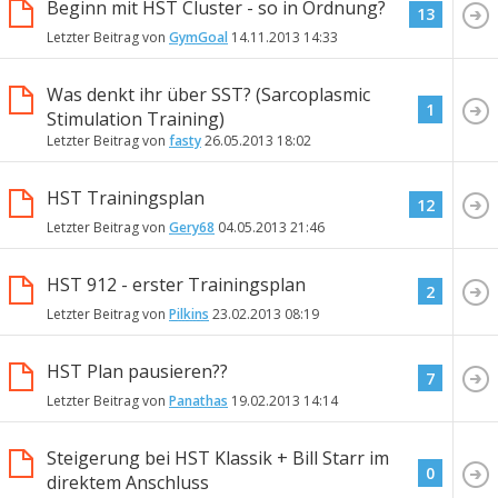
Beginn mit HST Cluster - so in Ordnung?
13
Letzter Beitrag von
GymGoal
14.11.2013
14:33
Was denkt ihr über SST? (Sarcoplasmic
1
Stimulation Training)
Letzter Beitrag von
fasty
26.05.2013
18:02
HST Trainingsplan
12
Letzter Beitrag von
Gery68
04.05.2013
21:46
HST 912 - erster Trainingsplan
2
Letzter Beitrag von
Pilkins
23.02.2013
08:19
HST Plan pausieren??
7
Letzter Beitrag von
Panathas
19.02.2013
14:14
Steigerung bei HST Klassik + Bill Starr im
0
direktem Anschluss