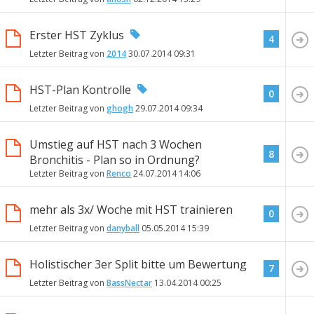
Erster HST Zyklus
4
Letzter Beitrag von
2014
30.07.2014
09:31
HST-Plan Kontrolle
0
Letzter Beitrag von
ghogh
29.07.2014
09:34
Umstieg auf HST nach 3 Wochen
8
Bronchitis - Plan so in Ordnung?
Letzter Beitrag von
Renco
24.07.2014
14:06
mehr als 3x/ Woche mit HST trainieren
0
Letzter Beitrag von
danyball
05.05.2014
15:39
Holistischer 3er Split bitte um Bewertung
7
Letzter Beitrag von
BassNectar
13.04.2014
00:25