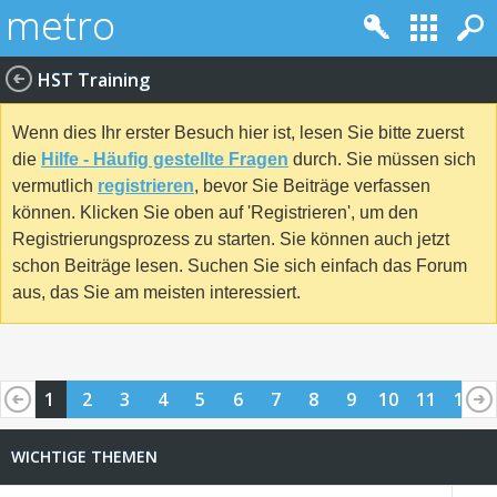
HST Training
Wenn dies Ihr erster Besuch hier ist, lesen Sie bitte zuerst
die
Hilfe - Häufig gestellte Fragen
durch. Sie müssen sich
vermutlich
registrieren
, bevor Sie Beiträge verfassen
können. Klicken Sie oben auf 'Registrieren', um den
Registrierungsprozess zu starten. Sie können auch jetzt
schon Beiträge lesen. Suchen Sie sich einfach das Forum
aus, das Sie am meisten interessiert.
1
2
3
4
5
6
7
8
9
10
11
12
13
14
15
16
17
18
19
20
21
22
23
24
WICHTIGE THEMEN
25
26