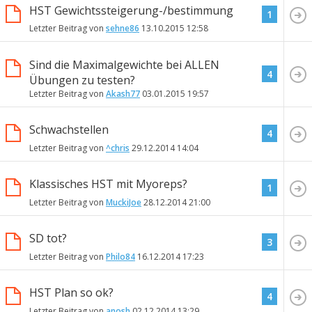
HST Gewichtssteigerung-/bestimmung
1
Letzter Beitrag von
sehne86
13.10.2015
12:58
Sind die Maximalgewichte bei ALLEN
4
Übungen zu testen?
Letzter Beitrag von
Akash77
03.01.2015
19:57
Schwachstellen
4
Letzter Beitrag von
^chris
29.12.2014
14:04
Klassisches HST mit Myoreps?
1
Letzter Beitrag von
MuckiJoe
28.12.2014
21:00
SD tot?
3
Letzter Beitrag von
Philo84
16.12.2014
17:23
HST Plan so ok?
4
Letzter Beitrag von
anosh
02.12.2014
13:29