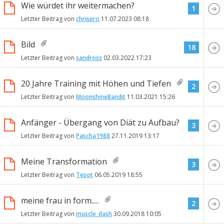
Wie würdet ihr weitermachen?
1
Letzter Beitrag von
chrispro
11.07.2023
08:18
Bild
18
Letzter Beitrag von
sandross
02.03.2022
17:23
20 Jahre Training mit Höhen und Tiefen
2
Letzter Beitrag von
MoonshineBandit
11.03.2021
15:26
Anfänger - Übergang von Diät zu Aufbau?
3
Letzter Beitrag von
Pascha1988
27.11.2019
13:17
Meine Transformation
3
Letzter Beitrag von
Tesot
06.05.2019
18:55
meine frau in form.....
2
Letzter Beitrag von
muscle_dash
30.09.2018
10:05