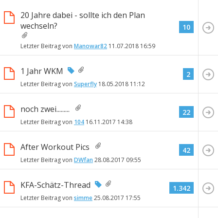
20 Jahre dabei - sollte ich den Plan
wechseln?
10
Letzter Beitrag von
Manowar82
11.07.2018
16:59
1 Jahr WKM
2
Letzter Beitrag von
Superfly
18.05.2018
11:12
noch zwei.........
22
Letzter Beitrag von
104
16.11.2017
14:38
After Workout Pics
42
Letzter Beitrag von
DWfan
28.08.2017
09:55
KFA-Schätz-Thread
1.342
Letzter Beitrag von
simme
25.08.2017
17:55