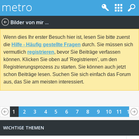
Bilder von mir ...
Wenn dies Ihr erster Besuch hier ist, lesen Sie bitte zuerst
die
Hilfe - Häufig gestellte Fragen
durch. Sie müssen sich
vermutlich
registrieren
, bevor Sie Beiträge verfassen
können. Klicken Sie oben auf 'Registrieren', um den
Registrierungsprozess zu starten. Sie können auch jetzt
schon Beiträge lesen. Suchen Sie sich einfach das Forum
aus, das Sie am meisten interessiert.
1
2
3
4
5
6
7
8
9
10
11
12
13
14
15
16
17
18
19
20
21
22
23
24
WICHTIGE THEMEN
25
26