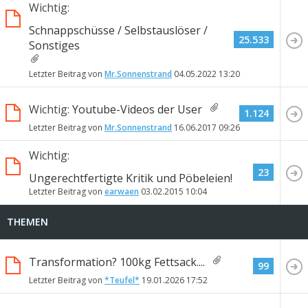
Wichtig:
Schnappschüsse / Selbstauslöser /
25.533
Sonstiges
Letzter Beitrag von
Mr.Sonnenstrand
04.05.2022
13:20
Wichtig:
Youtube-Videos der User
1.124
Letzter Beitrag von
Mr.Sonnenstrand
16.06.2017
09:26
Wichtig:
23
Ungerechtfertigte Kritik und Pöbeleien!
Letzter Beitrag von
earwaen
03.02.2015
10:04
THEMEN
Transformation? 100kg Fettsack....
99
Letzter Beitrag von
*Teufel*
19.01.2026
17:52