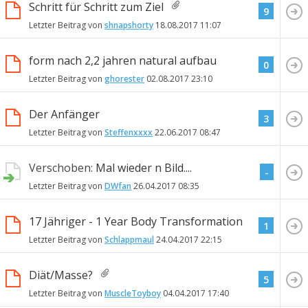
Schritt für Schritt zum Ziel
9
Letzter Beitrag von
shnapshorty
18.08.2017
11:07
form nach 2,2 jahren natural aufbau
0
Letzter Beitrag von
ghorester
02.08.2017
23:10
Der Anfänger
3
Letzter Beitrag von
Steffenxxxx
22.06.2017
08:47
Verschoben:
Mal wieder n Bild....
-
Letzter Beitrag von
DWfan
26.04.2017
08:35
17 Jähriger - 1 Year Body Transformation
1
Letzter Beitrag von
Schlappmaul
24.04.2017
22:15
Diät/Masse?
5
Letzter Beitrag von
MuscleToyboy
04.04.2017
17:40