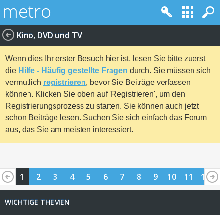
Kino, DVD und TV
Wenn dies Ihr erster Besuch hier ist, lesen Sie bitte zuerst
die
Hilfe - Häufig gestellte Fragen
durch. Sie müssen sich
vermutlich
registrieren
, bevor Sie Beiträge verfassen
können. Klicken Sie oben auf 'Registrieren', um den
Registrierungsprozess zu starten. Sie können auch jetzt
schon Beiträge lesen. Suchen Sie sich einfach das Forum
aus, das Sie am meisten interessiert.
1
2
3
4
5
6
7
8
9
10
11
12
13
14
15
16
17
18
19
20
21
22
23
24
WICHTIGE THEMEN
25
26