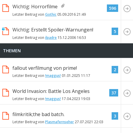
Wichtig:
Horrorfilme
596
Letzter Beitrag von
Gothic
05.09.2016
21:49
Wichtig:
Erstellt Spoiler-Warnungen!
5
Letzter Beitrag von
ilpadre
15.12.2006
16:53
THEMEN
fallout verfilmung von prime!
2
Letzter Beitrag von
!maggus!
01.01.2025
11:17
World Invasion: Battle Los Angeles
37
Letzter Beitrag von
!maggus!
17.04.2023
19:03
filmkritik;the bad batch.
3
Letzter Beitrag von
Plasmafernseher
27.07.2021
22:03