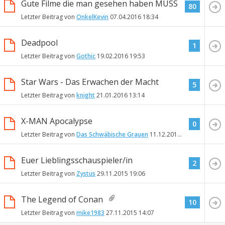
Gute Filme die man gesehen haben MUSS
80
Letzter Beitrag von
OnkelKevin
07.04.2016
18:34
Deadpool
1
Letzter Beitrag von
Gothic
19.02.2016
19:53
Star Wars - Das Erwachen der Macht
5
Letzter Beitrag von
knight
21.01.2016
13:14
X-MAN Apocalypse
0
Letzter Beitrag von
Das Schwäbische Grauen
11.12.2015
16:22
Euer Lieblingsschauspieler/in
2
Letzter Beitrag von
Zystus
29.11.2015
19:06
The Legend of Conan
10
Letzter Beitrag von
mike1983
27.11.2015
14:07