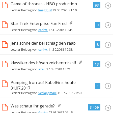
Game of thrones - HBO production
93
Letzter Beitrag von
!maggus!
19.06.2021
21:10
Star Trek Enterprise Fan Fred
0
Letzter Beitrag von
carl w.
17.10.2018
19:45
jens schneider bei schlag den raab
8
Letzter Beitrag von
carl w.
11.10.2018
19:38
klassiker des bösen zeichentricks!!!
13
Letzter Beitrag von
axel_
27.05.2018
18:21
Pumping Iron auf KabelEins heute
1
31.07.2017
Letzter Beitrag von
Schlappmaul
31.07.2017
21:50
Was schaut ihr gerade?
3.409
Letzter Beitrag von
Gothic
27.03.2017
21:15