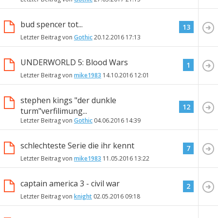
bud spencer tot...
13
Letzter Beitrag von
Gothic
20.12.2016
17:13
UNDERWORLD 5: Blood Wars
1
Letzter Beitrag von
mike1983
14.10.2016
12:01
stephen kings "der dunkle
12
turm"verfilimung...
Letzter Beitrag von
Gothic
04.06.2016
14:39
schlechteste Serie die ihr kennt
7
Letzter Beitrag von
mike1983
11.05.2016
13:22
captain america 3 - civil war
2
Letzter Beitrag von
knight
02.05.2016
09:18