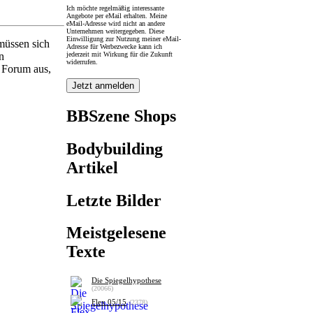
Ich möchte regelmäßig interessante
Angebote per eMail erhalten. Meine
eMail-Adresse wird nicht an andere
Unternehmen weitergegeben. Diese
Einwilligung zur Nutzung meiner eMail-
müssen sich
Adresse für Werbezwecke kann ich
jederzeit mit Wirkung für die Zukunft
n
widerrufen.
s Forum aus,
BBSzene Shops
Bodybuilding
Artikel
Letzte Bilder
Meistgelesene
Texte
Die Spiegelhypothese
(20066)
Flex 05/15
(2378)