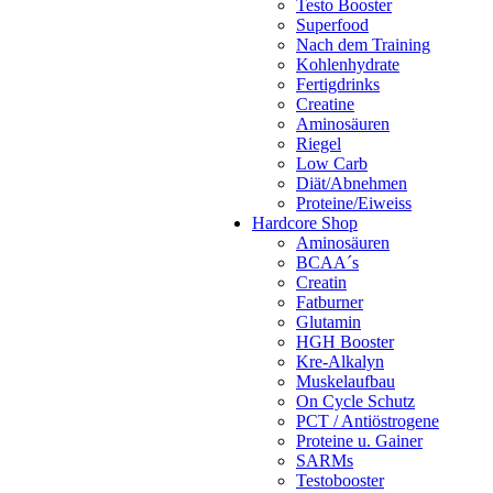
Testo Booster
Superfood
Nach dem Training
Kohlenhydrate
Fertigdrinks
Creatine
Aminosäuren
Riegel
Low Carb
Diät/Abnehmen
Proteine/Eiweiss
Hardcore Shop
Aminosäuren
BCAA´s
Creatin
Fatburner
Glutamin
HGH Booster
Kre-Alkalyn
Muskelaufbau
On Cycle Schutz
PCT / Antiöstrogene
Proteine u. Gainer
SARMs
Testobooster