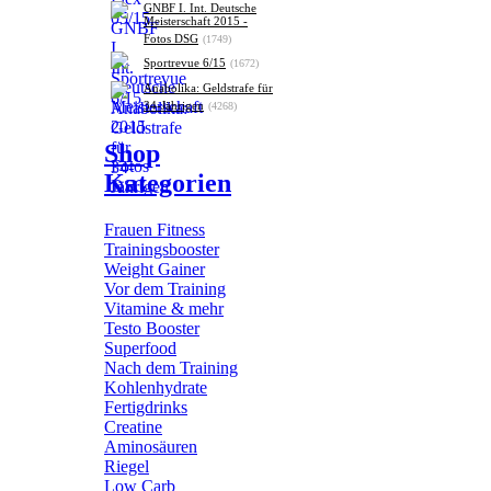
GNBF I. Int. Deutsche
Meisterschaft 2015 -
Fotos DSG
(1749)
Sportrevue 6/15
(1672)
Anabolika: Geldstrafe für
34-Jährigen
(4268)
Shop
Kategorien
Frauen Fitness
Trainingsbooster
Weight Gainer
Vor dem Training
Vitamine & mehr
Testo Booster
Superfood
Nach dem Training
Kohlenhydrate
Fertigdrinks
Creatine
Aminosäuren
Riegel
Low Carb