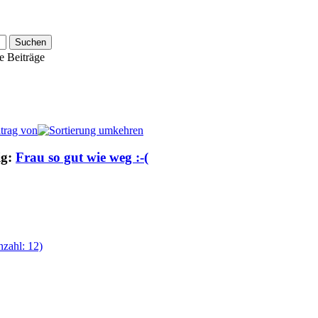
e Beiträge
itrag von
ig:
Frau so gut wie weg :-(