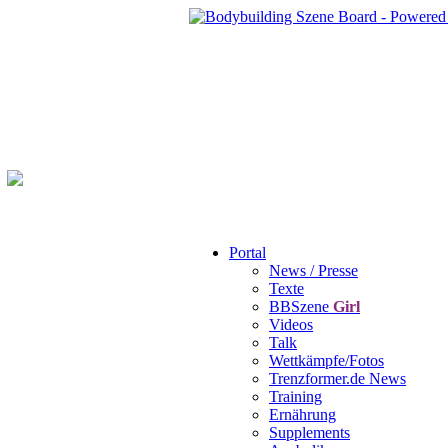
Portal
News / Presse
Texte
BBSzene
Girl
Videos
Talk
Wettkämpfe/Fotos
Trenzformer.de News
Training
Ernährung
Supplements