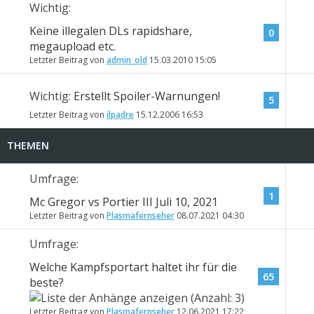
Wichtig:
Keine illegalen DLs rapidshare,
0
megaupload etc.
Letzter Beitrag von
admin_old
15.03.2010
15:05
Wichtig:
Erstellt Spoiler-Warnungen!
5
Letzter Beitrag von
ilpadre
15.12.2006
16:53
THEMEN
Umfrage:
1
Mc Gregor vs Portier III Juli 10, 2021
Letzter Beitrag von
Plasmafernseher
08.07.2021
04:30
Umfrage:
Welche Kampfsportart haltet ihr für die
65
beste?
Letzter Beitrag von
Plasmafernseher
12.06.2021
17:22