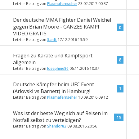
Letzter Beitrag von
Plasmafernseher
23.02.2017
00:37
Der deutsche MMA Fighter Daniel Weichel
gegen Brian Moore - GANZES KAMPF
0
VIDEO GRATIS
Letzter Beitrag von
Sanft
17.12.2016
13:59
Fragen zu Karate und Kampfsport
8
allgemein
Letzter Beitrag von
Josephine86
06.11.2016
10:37
Deutsche Kämpfer beim UFC Event
1
(Arlovski vs Barnett) in Hamburg!
Letzter Beitrag von
Plasmafernseher
10.09.2016
09:12
Was ist der beste Weg sich auf Reisen im
15
Notfall selbst zu verteidigen?
Letzter Beitrag von
Shandor83
09.08.2016
20:56