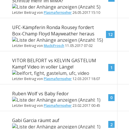
Schnitte mehr im MMA?
Letzter Beitrag von
Plasmafernseher
26.05.2017
15:10
UFC-Kämpferin Ronda Rousey fordert
Box-Champ Floyd Mayweather heraus
12
Letzter Beitrag von
MuckiFrosch
11.05.2017
07:02
VITOR BELFORT vs KELVIN GASTELUM
Kampf Video in voller Länge!
1
Letzter Beitrag von
Plasmafernseher
12.03.2017
18:07
Ruben Wolf vs Baby Fedor
0
Letzter Beitrag von
Plasmafernseher
23.02.2017
00:45
Gabi Garcia räumt auf
2