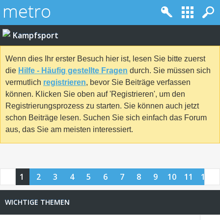
Kampfsport
Wenn dies Ihr erster Besuch hier ist, lesen Sie bitte zuerst
die
Hilfe - Häufig gestellte Fragen
durch. Sie müssen sich
vermutlich
registrieren
, bevor Sie Beiträge verfassen
können. Klicken Sie oben auf 'Registrieren', um den
Registrierungsprozess zu starten. Sie können auch jetzt
schon Beiträge lesen. Suchen Sie sich einfach das Forum
aus, das Sie am meisten interessiert.
1
2
3
4
5
6
7
8
9
10
11
12
13
14
15
16
17
18
19
20
21
22
23
24
WICHTIGE THEMEN
25
26