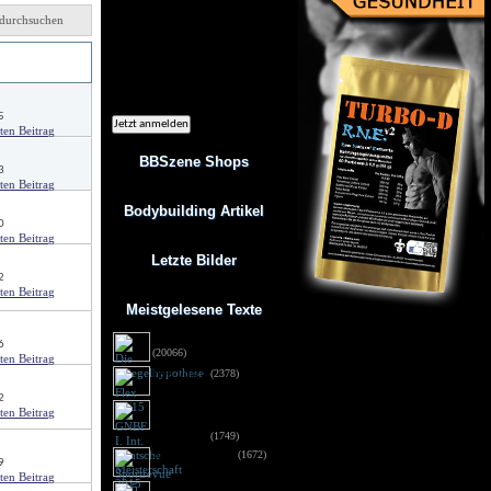
Ich möchte regelmäßig interessante
Angebote per eMail erhalten. Meine
durchsuchen
eMail-Adresse wird nicht an andere
Unternehmen weitergegeben. Diese
von
Einwilligung zur Nutzung meiner
eMail-Adresse für Werbezwecke kann
ich jederzeit mit Wirkung für die
Zukunft widerrufen.
5
BBSzene Shops
3
Bodybuilding Artikel
0
Letzte Bilder
2
Meistgelesene Texte
Die Spiegelhypothese
6
(20066)
Flex 05/15
(2378)
2
GNBF I. Int. Deutsche
Meisterschaft 2015 - 
Fotos DSG
(1749)
Sportrevue 6/15
(1672)
9
Anabolika: Geldstrafe