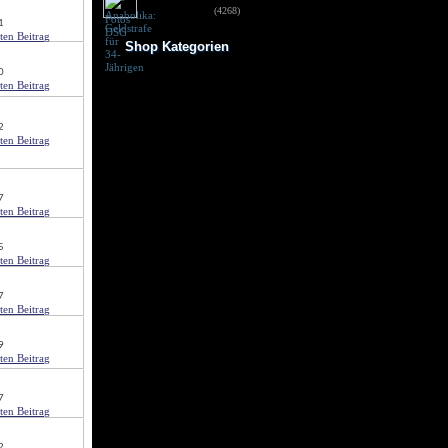
für 34-Jährigen
(4268)
1
Shop Kategorien
0
Frauen Fitness
Trainingsbooster
Weight Gainer
Vor dem Training
2
Vitamine & mehr
Testo Booster
Superfood
Nach dem Training
Kohlenhydrate
7
Fertigdrinks
Creatine
Aminosäuren
5
Riegel
Low Carb
Diät/Abnehmen
7
Proteine/Eiweiss
9
7
2