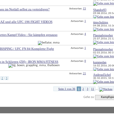
15
sen im Notfall selbst zu verteidigen?
Antworten: 
Shandor83
09.08.2016, 
20:5
1
Z und alle UFC 196 FIGHT VIDEOS
Antworten: 
timschulzios
04.08.2016, 
15:3
4
tes Kampf-Video - Sie kämpfen genauso
Antworten: 
Plasmafernseher
25.07.2016, 
21:1
1
SPING / UFC FN 84 Komplette Fight
Antworten: 
Plasmafernseher
02.03.2016, 
00:1
0
m in Schlieren (ZH) - IRON MMA FITNESS
Antworten: 
kummedan
16.02.2016, 
20:0
21
Antworten: 
AndreasEichel
2
3
30.10.2015, 
10:1
Seite 1 von 36
1
2
3
11
...
Gehe zu:
Kampfspo