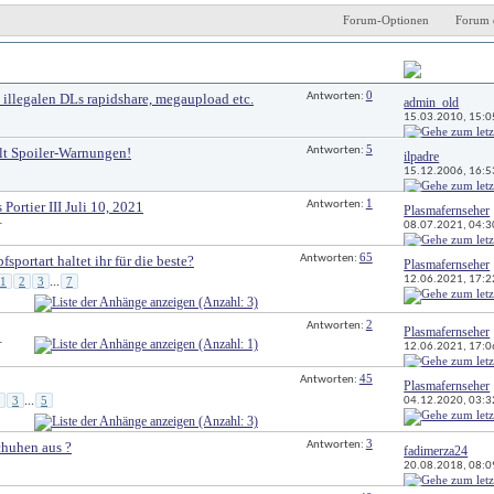
Forum-Optionen
Forum 
Antworten
Letzter Beitrag 
0
 illegalen DLs rapidshare, megaupload etc.
Antworten: 
admin_old
15.03.2010, 
15:0
5
llt Spoiler-Warnungen!
Antworten: 
ilpadre
15.12.2006, 
16:5
1
Portier III Juli 10, 2021
Antworten: 
Plasmafernseher
08.07.2021, 
04:3
r
65
portart haltet ihr für die beste?
Antworten: 
Plasmafernseher
12.06.2021, 
17:2
1
2
3
7
...
2
Antworten: 
Plasmafernseher
r
12.06.2021, 
17:0
45
Antworten: 
Plasmafernseher
3
5
04.12.2020, 
03:3
...
3
huhen aus ?
Antworten: 
fadimerza24
20.08.2018, 
08:0