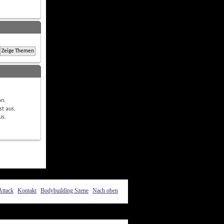
an
.
st
aus
.
us
.
Attack
Kontakt
Bodybuilding Szene
Nach oben