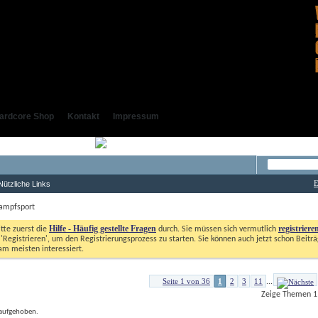
ardcore Shop
Kontakt
Impressum
E
Nützliche Links
ampfsport
Hilfe - Häufig gestellte Fragen
registriere
itte zuerst die
durch. Sie müssen sich vermutlich
'Registrieren', um den Registrierungsprozess zu starten. Sie können auch jetzt schon Beiträg
m meisten interessiert. 
Seite 1 von 36
1
2
3
11
...
Zeige Themen 1 
 aufgehoben.