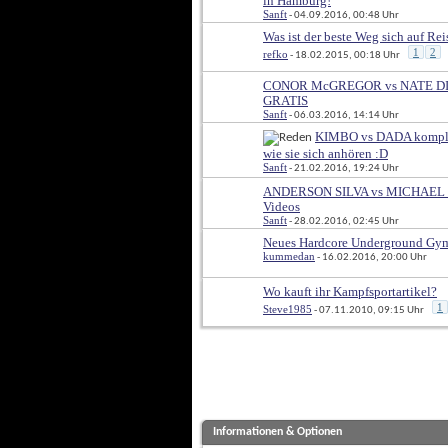
in Hamburg!
Sanft
 - 04.09.2016, 00:48 Uhr
Was ist der beste Weg sich auf Rei
1
2
refko
 - 18.02.2015, 00:18 Uhr
CONOR McGREGOR vs NATE DIA
GRATIS
Sanft
 - 06.03.2016, 14:14 Uhr
KIMBO vs DADA komplet
wie sie sich anhören :D
Sanft
 - 21.02.2016, 19:24 Uhr
ANDERSON SILVA vs MICHAEL BI
Videos
Sanft
 - 28.02.2016, 02:45 Uhr
Neues Hardcore Underground Gy
kummedan
 - 16.02.2016, 20:00 Uhr
Wo kauft ihr Kampfsportartikel?
1
Steve1985
 - 07.11.2010, 09:15 Uhr
Informationen & Optionen