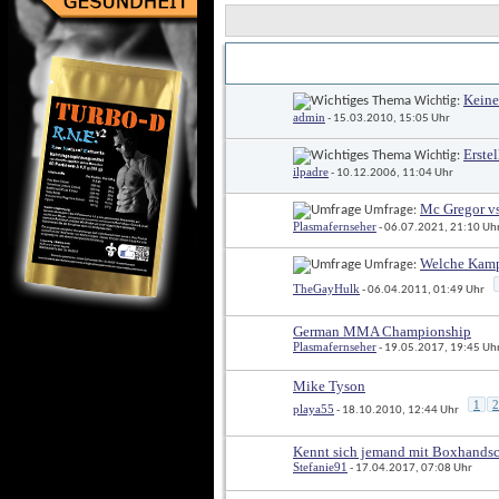
Titel
Erstellt von
 / 
Keine
 Wichtig: 
admin
 - 15.03.2010, 15:05 Uhr
Erste
 Wichtig: 
ilpadre
 - 10.12.2006, 11:04 Uhr
Mc Gregor vs 
 Umfrage: 
Plasmafernseher
 - 06.07.2021, 21:10 Uh
Welche Kampfs
 Umfrage: 
TheGayHulk
 - 06.04.2011, 01:49 Uhr
German MMA Championship
Plasmafernseher
 - 19.05.2017, 19:45 Uh
Mike Tyson
1
2
playa55
 - 18.10.2010, 12:44 Uhr
Kennt sich jemand mit Boxhandsc
Stefanie91
 - 17.04.2017, 07:08 Uhr