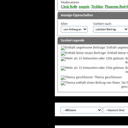
Moderatoren
Chris Kelle
gaggeis
Techline
Phantom-Bodyb
, 
, 
, 
Anzeige-Eigenschaften
Alter
Sortiert nach
Symbol-Legende
Enthält ungele
Enthält keine 
B
B
B
n
Thema geschlossen
Sie 
gesc