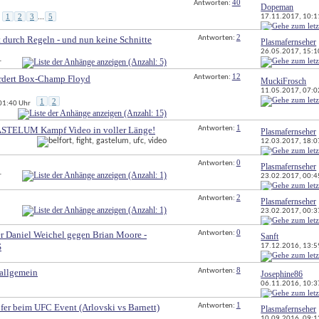
40
Antworten: 
Dopeman
1
2
3
5
17.11.2017, 
10:1
...
2
t durch Regeln - und nun keine Schnitte
Antworten: 
Plasmafernseher
26.05.2017, 
15:1
r
12
rdert Box-Champ Floyd
Antworten: 
MuckiFrosch
11.05.2017, 
07:0
1
2
 01:40 Uhr
1
TELUM Kampf Video in voller Länge!
Antworten: 
Plasmafernseher
12.03.2017, 
18:0
0
Antworten: 
Plasmafernseher
r
23.02.2017, 
00:4
2
Antworten: 
Plasmafernseher
23.02.2017, 
00:3
0
 Daniel Weichel gegen Brian Moore - 
Antworten: 
Sanft
S
17.12.2016, 
13:5
8
 allgemein
Antworten: 
Josephine86
06.11.2016, 
10:3
1
er beim UFC Event (Arlovski vs Barnett) 
Antworten: 
Plasmafernseher
10.09.2016, 
09:1