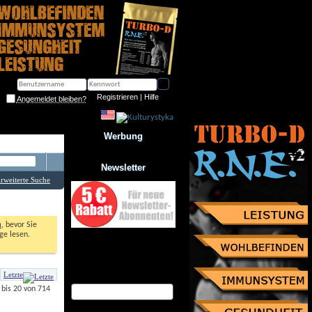
Registrieren
 | 
Hilfe
Angemeldet bleiben?
Werbung
Newsletter
rweiterte Suche
n
, bevor Sie 
e lesen. 
Jetzt zum Newsletter anmelden
und Gutschein über 10% 
Rabatt sichern!
Letzte
eMail Adresse
bis 20 von 714