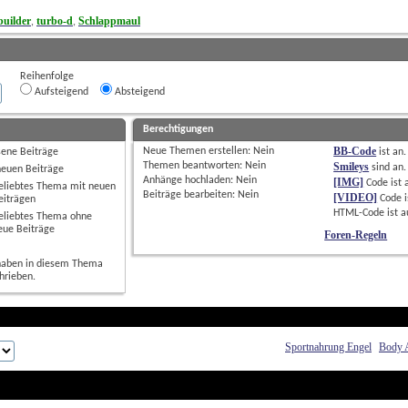
uilder
turbo-d
Schlappmaul
, 
, 
Reihenfolge
Aufsteigend
Absteigend
Berechtigungen
BB-Code
Neue Themen erstellen: 
Nein
sene Beiträge
ist
an
.
Themen beantworten: 
Nein
Smileys
sind
an
.
neuen Beiträge
Anhänge hochladen: 
Nein
[IMG]
Code ist
eliebtes Thema mit neuen
Beiträge bearbeiten: 
Nein
[VIDEO]
Code i
eiträgen
HTML-Code ist
a
eliebtes Thema ohne
eue Beiträge
Foren-Regeln
haben in diesem Thema
hrieben.
Sportnahrung Engel
Body 