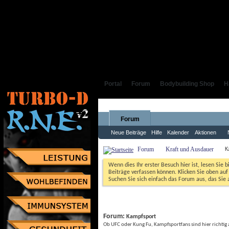
Portal
Forum
Bodybuilding Shop
H
Forum
Neue Beiträge
Hilfe
Kalender
Aktionen
Forum
Kraft und Ausdauer
K
Wenn dies Ihr erster Besuch hier ist, lesen Sie b
Beiträge verfassen können. Klicken Sie oben auf 
Suchen Sie sich einfach das Forum aus, das Sie a
Forum: 
Kampfsport
Ob UFC oder Kung Fu, Kampfsportfans sind hier richtig