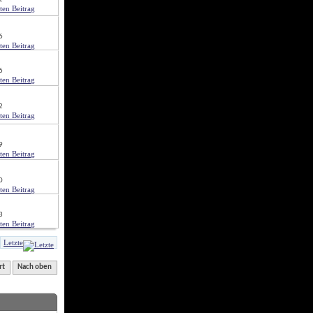
6
6
2
9
0
3
Letzte
rt
Nach oben