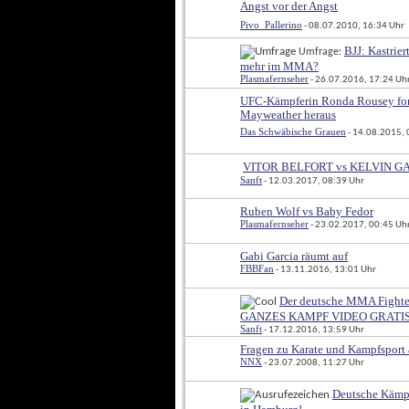
Angst vor der Angst
Pivo_Pallerino
 - 08.07.2010, 16:34 Uhr
BJJ: Kastrier
 Umfrage: 
mehr im MMA?
Plasmafernseher
 - 26.07.2016, 17:24 Uh
UFC-Kämpferin Ronda Rousey fo
Mayweather heraus
Das Schwäbische Grauen
 - 14.08.2015,
VITOR BELFORT vs KELVIN GAS
Sanft
 - 12.03.2017, 08:39 Uhr
Ruben Wolf vs Baby Fedor
Plasmafernseher
 - 23.02.2017, 00:45 Uh
Gabi Garcia räumt auf
FBBFan
 - 13.11.2016, 13:01 Uhr
Der deutsche MMA Fighter
GANZES KAMPF VIDEO GRATI
Sanft
 - 17.12.2016, 13:59 Uhr
Fragen zu Karate und Kampfsport
NNX
 - 23.07.2008, 11:27 Uhr
Deutsche Kämpf