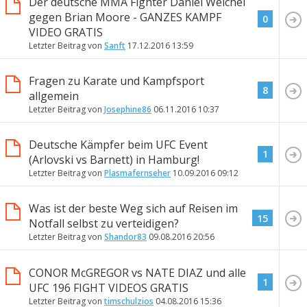
Der deutsche MMA Fighter Daniel Weichel
gegen Brian Moore - GANZES KAMPF
0
VIDEO GRATIS
Letzter Beitrag von
Sanft
17.12.2016
13:59
Fragen zu Karate und Kampfsport
8
allgemein
Letzter Beitrag von
Josephine86
06.11.2016
10:37
Deutsche Kämpfer beim UFC Event
1
(Arlovski vs Barnett) in Hamburg!
Letzter Beitrag von
Plasmafernseher
10.09.2016
09:12
Was ist der beste Weg sich auf Reisen im
15
Notfall selbst zu verteidigen?
Letzter Beitrag von
Shandor83
09.08.2016
20:56
CONOR McGREGOR vs NATE DIAZ und alle
1
UFC 196 FIGHT VIDEOS GRATIS
Letzter Beitrag von
timschulzios
04.08.2016
15:36