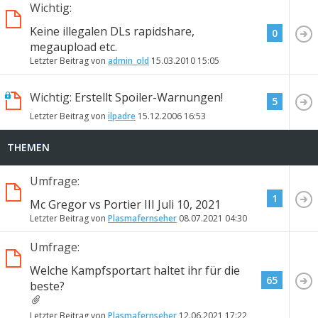
Wichtig:
Keine illegalen DLs rapidshare,
0
megaupload etc.
Letzter Beitrag von
admin_old
15.03.2010
15:05
Wichtig:
Erstellt Spoiler-Warnungen!
5
Letzter Beitrag von
ilpadre
15.12.2006
16:53
THEMEN
Umfrage:
1
Mc Gregor vs Portier III Juli 10, 2021
Letzter Beitrag von
Plasmafernseher
08.07.2021
04:30
Umfrage:
Welche Kampfsportart haltet ihr für die
65
beste?
Letzter Beitrag von
Plasmafernseher
12.06.2021
17:22