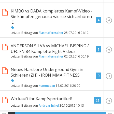
KIMBO vs DADA komplettes Kampf-Video -
Sie kämpfen genauso wie sie sich anhören
4
:D
Letzter Beitrag von
Plasmafernseher
25.07.2016
21:12
ANDERSON SILVA vs MICHAEL BISPING /
1
UFC FN 84 Komplette Fight Videos
Letzter Beitrag von
Plasmafernseher
02.03.2016
00:19
Neues Hardcore Underground Gym in
Schlieren (ZH) - IRON MMA FITNESS
0
Letzter Beitrag von
kummedan
16.02.2016
20:00
Wo kauft ihr Kampfsportartikel?
21
Letzter Beitrag von
AndreasEichel
30.10.2015
10:13