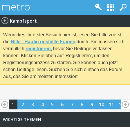
Kampfsport
Wenn dies Ihr erster Besuch hier ist, lesen Sie bitte zuerst
die
Hilfe - Häufig gestellte Fragen
durch. Sie müssen sich
vermutlich
registrieren
, bevor Sie Beiträge verfassen
können. Klicken Sie oben auf 'Registrieren', um den
Registrierungsprozess zu starten. Sie können auch jetzt
schon Beiträge lesen. Suchen Sie sich einfach das Forum
aus, das Sie am meisten interessiert.
1
2
3
4
5
6
7
8
9
10
11
12
13
14
15
16
17
18
19
20
21
22
23
24
WICHTIGE THEMEN
25
26