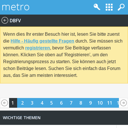
DBFV
Wenn dies Ihr erster Besuch hier ist, lesen Sie bitte zuerst
die
Hilfe - Häufig gestellte Fragen
durch. Sie müssen sich
vermutlich
registrieren
, bevor Sie Beiträge verfassen
können. Klicken Sie oben auf 'Registrieren', um den
Registrierungsprozess zu starten. Sie können auch jetzt
schon Beiträge lesen. Suchen Sie sich einfach das Forum
aus, das Sie am meisten interessiert.
1
2
3
4
5
6
7
8
9
10
11
12
13
14
15
16
17
18
19
20
21
22
23
24
WICHTIGE THEMEN