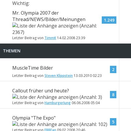
Wichtig:
Mr. Olympia 2007 der
Thread/NEWS/Bilder/Meinungen
1.249
Letzter Beitrag von
TimmK
14.02.2008
23:39
THEMEN
MuscleTime Bilder
2
Letzter Beitrag von
Steven Klippstein
13.03.2010
02:23
Callout früher und heute?
8
Letzter Beitrag von
HamburgerJung
06.06.2008
05:04
Olympia "The Expo"
5
Letzter Beitrag von
FBBFan
09.02.2008
20:46