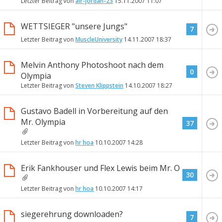
Letzter Beitrag von
air-jordan-23
15.11.2007
11:07
WETTSIEGER "unsere Jungs"
7
Letzter Beitrag von
MuscleUniversity
14.11.2007
18:37
Melvin Anthony Photoshoot nach dem
0
Olympia
Letzter Beitrag von
Steven Klippstein
14.10.2007
18:27
Gustavo Badell in Vorbereitung auf den
Mr. Olympia
37
Letzter Beitrag von
hr hoa
10.10.2007
14:28
Erik Fankhouser und Flex Lewis beim Mr. O
30
Letzter Beitrag von
hr hoa
10.10.2007
14:17
siegerehrung downloaden?
7