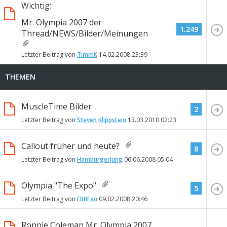
Wichtig:
Mr. Olympia 2007 der
1.249
Thread/NEWS/Bilder/Meinungen
Letzter Beitrag von
TimmK
14.02.2008
23:39
THEMEN
MuscleTime Bilder
2
Letzter Beitrag von
Steven Klippstein
13.03.2010
02:23
Callout früher und heute?
8
Letzter Beitrag von
HamburgerJung
06.06.2008
05:04
Olympia "The Expo"
5
Letzter Beitrag von
FBBFan
09.02.2008
20:46
Ronnie Coleman Mr. Olympia 2007