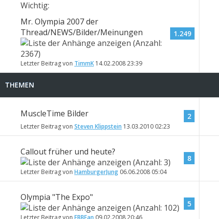
Wichtig:
Mr. Olympia 2007 der
Thread/NEWS/Bilder/Meinungen
1.249
Letzter Beitrag von
TimmK
14.02.2008
23:39
THEMEN
MuscleTime Bilder
2
Letzter Beitrag von
Steven Klippstein
13.03.2010
02:23
Callout früher und heute?
8
Letzter Beitrag von
HamburgerJung
06.06.2008
05:04
Olympia "The Expo"
5
Letzter Beitrag von
FBBFan
09.02.2008
20:46