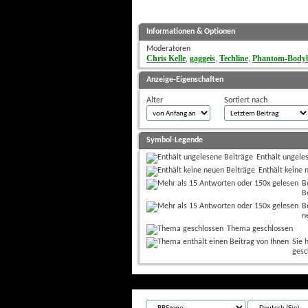
Informationen & Optionen
Moderatoren
Chris Kelle
gaggeis
Techline
Phantom-Bodyb
, 
, 
, 
Anzeige-Eigenschaften
Alter
Sortiert nach
Symbol-Legende
Enthält ungele
Enthält keine 
B
B
B
n
Thema geschlossen
Sie 
gesc