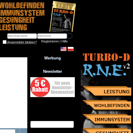
Registrieren
 | 
Hilfe
Angemeldet bleiben?
Werbung
Newsletter
Jetzt zum Newsletter anmelden
und Gutschein über 10% 
Rabatt sichern!
eMail Adresse