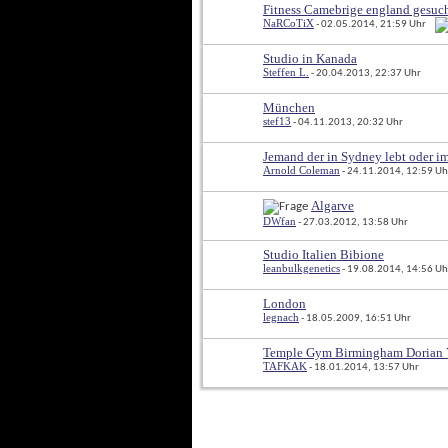
Fitness Camebrige england gesuc
NaRCoTiX
 - 02.05.2014, 21:59 Uhr
Studio in Kanada
Steffen L.
 - 20.04.2013, 22:37 Uhr
München
stef13
 - 04.11.2013, 20:32 Uhr
Jemand der in Sydney lebt oder im 
Arnold Coleman
 - 24.11.2014, 12:59 Uh
Algarve
DWfan
 - 27.03.2012, 13:58 Uhr
Studio Italien Bibione
leanbulkgenetics
 - 19.08.2014, 14:56 Uh
London
legnach
 - 18.05.2009, 16:51 Uhr
Temple Gym Birmingham Dorian 
TAFKAK
 - 18.01.2014, 13:57 Uhr