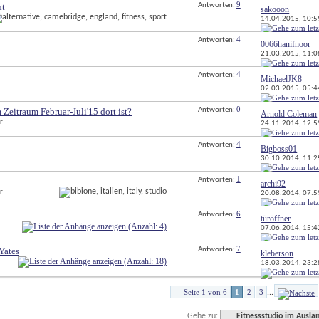
9
ht
Antworten: 
sakooon
14.04.2015, 
10:5
4
Antworten: 
0066hanifnoor
21.03.2015, 
11:0
4
Antworten: 
MichaelJK8
02.03.2015, 
05:4
0
Zeitraum Februar-Juli'15 dort ist?
Antworten: 
Arnold Coleman
r
24.11.2014, 
12:5
4
Antworten: 
Bigboss01
30.10.2014, 
11:2
1
Antworten: 
archi92
r
20.08.2014, 
07:5
6
Antworten: 
türöffner
07.06.2014, 
15:4
7
Yates
Antworten: 
kleberson
18.03.2014, 
23:2
Seite 1 von 6
1
2
3
...
Gehe zu:
Fitnessstudio im Ausla