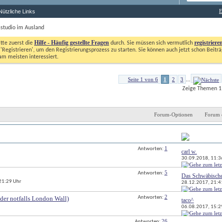
E
Nützliche Links
sstudio im Ausland
Hilfe - Häufig gestellte Fragen
registriere
itte zuerst die
durch. Sie müssen sich vermutlich
'Registrieren', um den Registrierungsprozess zu starten. Sie können auch jetzt schon Beiträg
m meisten interessiert. 
Seite 1 von 6
1
2
3
...
Zeige Themen 1 
Forum-Optionen
Forum 
Antworten
Letzter Beitrag 
1
Antworten: 
carl w.
30.09.2018, 
11:3
5
Antworten: 
Das Schwäbisch
 21:29 Uhr
28.12.2017, 
21:4
2
er notfalls London Wall)
Antworten: 
taco^
06.08.2017, 
15:2
26
Antworten: 