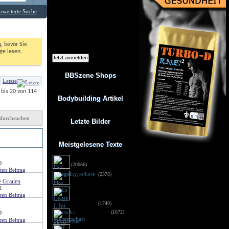
Ich möchte regelmäßig interessante
Angebote per eMail erhalten. Meine
rweiterte Suche
eMail-Adresse wird nicht an andere
Unternehmen weitergegeben. Diese
Einwilligung zur Nutzung meiner
eMail-Adresse für Werbezwecke kann
ich jederzeit mit Wirkung für die
Zukunft widerrufen.
n
, bevor Sie 
e lesen. 
BBSzene Shops
Letzte
bis 20 von 114
Bodybuilding Artikel
durchsuchen
Letzte Bilder
von
Meistgelesene Texte
Die Spiegelhypothese
6
(20066)
Flex 05/15
(2378)
e Grauen
1
GNBF I. Int. Deutsche
Meisterschaft 2015 - 
Fotos DSG
(1749)
Sportrevue 6/15
(1672)
9
Anabolika: Geldstrafe