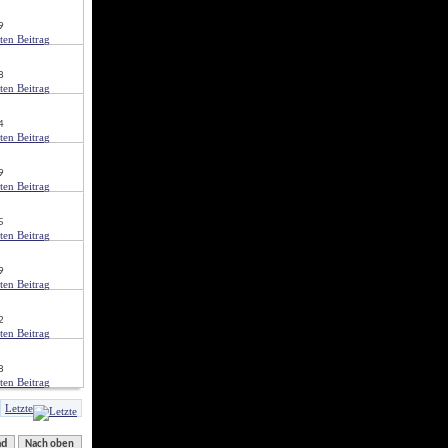
9
8
4
9
5
9
2
8
Letzte
nd
Nach oben