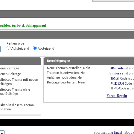
uilder
turbo-d
Schlappmaul
, 
, 
Reihenfolge
Aufsteigend
Absteigend
Berechtigungen
BB-Code
Neue Themen erstellen: 
Nein
sene Beiträge
ist
an
.
Themen beantworten: 
Nein
Smileys
sind
an
.
neuen Beiträge
Anhänge hochladen: 
Nein
[IMG]
Code ist
eliebtes Thema mit neuen
Beiträge bearbeiten: 
Nein
[VIDEO]
Code i
eiträgen
HTML-Code ist
a
eliebtes Thema ohne
eue Beiträge
Foren-Regeln
haben in diesem Thema
hrieben.
Sportnahrung Engel
Body 