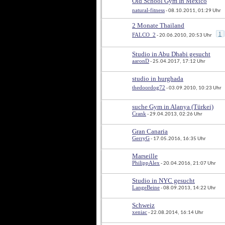
Old School Gym In Mexico
natural-fitness
 - 08.10.2011, 01:29 Uhr
2 Monate Thailand
1
FALCO_2
 - 20.06.2010, 20:53 Uhr
Studio in Abu Dhabi gesucht
aaronD
 - 25.04.2017, 17:12 Uhr
studio in hurghada
thedoordog72
 - 03.09.2010, 10:23 Uhr
suche Gym in Alanya (Türkei)
Crank
 - 29.04.2013, 02:26 Uhr
Gran Canaria
GerryG
 - 17.05.2016, 16:35 Uhr
Marseille
PhilippAlex
 - 20.04.2016, 21:07 Uhr
Studio in NYC gesucht
LangeBeine
 - 08.09.2013, 14:22 Uhr
Schweiz
xeniac
 - 22.08.2014, 16:14 Uhr