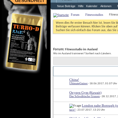
Neue Beiträge
Hilfe
Kalender
Aktionen
Forum
Fitnessstudios
Fitnes
Wenn dies Ihr erster Besuch hier ist, lesen Sie b
Beiträge verfassen können. Klicken Sie oben auf 
Suchen Sie sich einfach das Forum aus, das Sie a
Forum: 
Fitnessstudio im Ausland
Wo im Ausland trainieren? Sortiert nach Ländern.
Titel
Erstellt von
 / 
China!
UltimateGainer
 - 18.06.2017, 01:07 Uhr
Oxygen Gym (Kuwait)
Das Schwäbische Grauen
 - 28.12.2017,
London nahe Borough (od
taco^
 - 23.07.2017, 13:25 Uhr