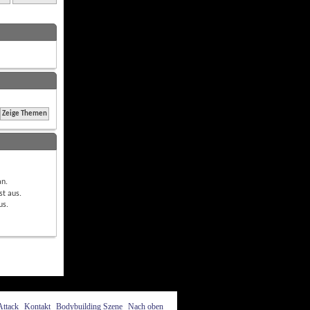
an
.
st
aus
.
us
.
Attack
Kontakt
Bodybuilding Szene
Nach oben