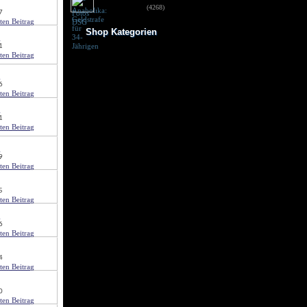
für 34-Jährigen
(4268)
7
Shop Kategorien
d
1
Frauen Fitness
Trainingsbooster
Weight Gainer
d
Vor dem Training
6
Vitamine & mehr
Testo Booster
d
Superfood
1
Nach dem Training
Kohlenhydrate
Fertigdrinks
d
Creatine
9
Aminosäuren
Riegel
Low Carb
5
Diät/Abnehmen
Proteine/Eiweiss
d
6
4
0