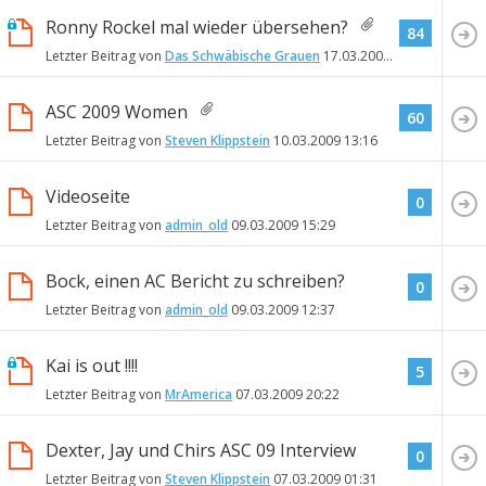
Ronny Rockel mal wieder übersehen?
84
Letzter Beitrag von
Das Schwäbische Grauen
17.03.2009
22:33
ASC 2009 Women
60
Letzter Beitrag von
Steven Klippstein
10.03.2009
13:16
Videoseite
0
Letzter Beitrag von
admin_old
09.03.2009
15:29
Bock, einen AC Bericht zu schreiben?
0
Letzter Beitrag von
admin_old
09.03.2009
12:37
Kai is out !!!!
5
Letzter Beitrag von
MrAmerica
07.03.2009
20:22
Dexter, Jay und Chirs ASC 09 Interview
0
Letzter Beitrag von
Steven Klippstein
07.03.2009
01:31