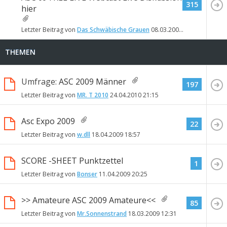
315
hier
Letzter Beitrag von
Das Schwäbische Grauen
08.03.2009
11:15
THEMEN
Umfrage:
ASC 2009 Männer
197
Letzter Beitrag von
MR. T 2010
24.04.2010
21:15
Asc Expo 2009
22
Letzter Beitrag von
w.dll
18.04.2009
18:57
SCORE -SHEET Punktzettel
1
Letzter Beitrag von
Bonser
11.04.2009
20:25
>> Amateure ASC 2009 Amateure<<
85
Letzter Beitrag von
Mr.Sonnenstrand
18.03.2009
12:31