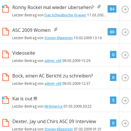
Ronny Rockel mal wieder übersehen?
84
Letzter Beitrag von
Das Schwäbische Grauen
17.03.2009
22:33
ASC 2009 Women
60
Letzter Beitrag von
Steven Klippstein
10.03.2009
13:16
Videoseite
0
Letzter Beitrag von
admin_old
09.03.2009
15:29
Bock, einen AC Bericht zu schreiben?
0
Letzter Beitrag von
admin_old
09.03.2009
12:37
Kai is out !!!!
5
Letzter Beitrag von
MrAmerica
07.03.2009
20:22
Dexter, Jay und Chirs ASC 09 Interview
0
Letzter Beitrag von
Steven Klippstein
07.03.2009
01:31