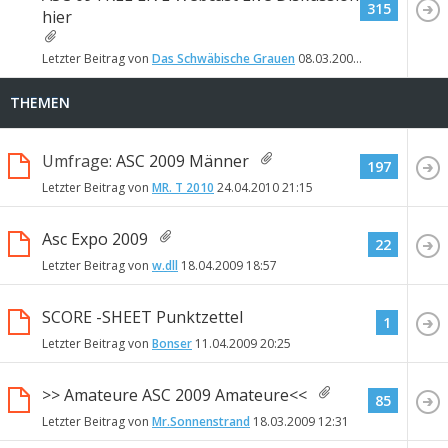
315
hier
Letzter Beitrag von
Das Schwäbische Grauen
08.03.2009
11:15
THEMEN
Umfrage:
ASC 2009 Männer
197
Letzter Beitrag von
MR. T 2010
24.04.2010
21:15
Asc Expo 2009
22
Letzter Beitrag von
w.dll
18.04.2009
18:57
SCORE -SHEET Punktzettel
1
Letzter Beitrag von
Bonser
11.04.2009
20:25
>> Amateure ASC 2009 Amateure<<
85
Letzter Beitrag von
Mr.Sonnenstrand
18.03.2009
12:31