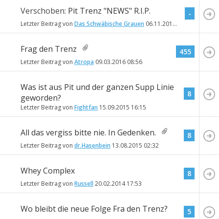
Verschoben:
Pit Trenz "NEWS" R.I.P.
-
Letzter Beitrag von
Das Schwäbische Grauen
06.11.2019
16:57
Frag den Trenz
455
Letzter Beitrag von
Atropa
09.03.2016
08:56
Was ist aus Pit und der ganzen Supp Linie
8
geworden?
Letzter Beitrag von
Fightfan
15.09.2015
16:15
All das vergiss bitte nie. In Gedenken.
8
Letzter Beitrag von
dr.Hasenbein
13.08.2015
02:32
Whey Complex
8
Letzter Beitrag von
Russell
20.02.2014
17:53
Wo bleibt die neue Folge Fra den Trenz?
5