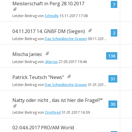
Meisterschaft in Perg 28.10.2017
7
Letzter Beitrag von
Schnulle
15.11.2017
17:08
04.11.2017 14. GNBF DM (Siegen)
2
Letzter Beitrag von
Das Schwäbische Grauen
09.11.2017
00:03
Mischa Janiec
136
Letzter Beitrag von
.Marcus
27.05.2017
19:46
Patrick Teutsch "News"
31
Letzter Beitrag von
Das Schwäbische Grauen
31.01.2017
18:28
Natty oder nicht , das ist hier die Frage!?°
30
Letzter Beitrag von
Orothred
31.01.2017
16:39
02-04.6.2017 PRO/AM World