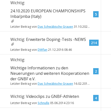
Wichtig:
24.10.2020 EUROPEAN CHAMPIONSHIPS
5
Inba/pnba (Italy)
Letzter Beitrag von
Das Schwäbische Grauen
31.10.2020
18:02
Wichtig:
Erweiterte Doping-Tests -NEWS
214
Letzter Beitrag von
DWfan
21.12.2016
08:46
Wichtig:
Wichtige Informationen zu den
2
Neuerungen und weiteren Kooperationen
der GNBF e.V.
Letzter Beitrag von
Das Schwäbische Grauen
16.02.2015
19:55
Wichtig:
Videoclips zu GNBF-Athleten
4
Letzter Beitrag von
Schnulle
05.06.2014
23:16