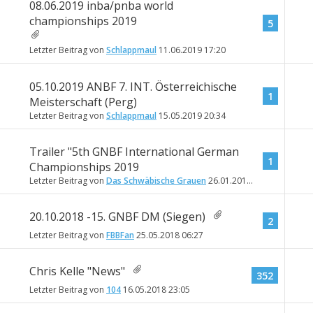
08.06.2019 inba/pnba world
championships 2019
5
Letzter Beitrag von
Schlappmaul
11.06.2019
17:20
05.10.2019 ANBF 7. INT. Österreichische
1
Meisterschaft (Perg)
Letzter Beitrag von
Schlappmaul
15.05.2019
20:34
Trailer "5th GNBF International German
1
Championships 2019
Letzter Beitrag von
Das Schwäbische Grauen
26.01.2019
16:34
20.10.2018 -15. GNBF DM (Siegen)
2
Letzter Beitrag von
FBBFan
25.05.2018
06:27
Chris Kelle "News"
352
Letzter Beitrag von
104
16.05.2018
23:05