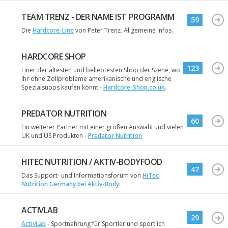
TEAM TRENZ - DER NAME IST PROGRAMM
59
Die
Hardcore-Line
von Peter Trenz. Allgemeine Infos.
HARDCORE SHOP
123
Einer der ältesten und beliebtesten Shop der Szene, wo
Ihr ohne Zollprobleme amerikanische und englische
Spezialsupps kaufen könnt -
Hardcore-Shop.co.uk
.
PREDATOR NUTRITION
60
Ein weiterer Partner mit einer großen Auswahl und vielen
UK und US Produkten -
Predator Nutrition
HITEC NUTRITION / AKTIV-BODYFOOD
47
Das Support- und Informationsforum von
HiTec
Nutrition Germany bei Aktiv-Body
.
ACTIVLAB
29
ActivLab
- Sportnahrung für Sportler und sportlich