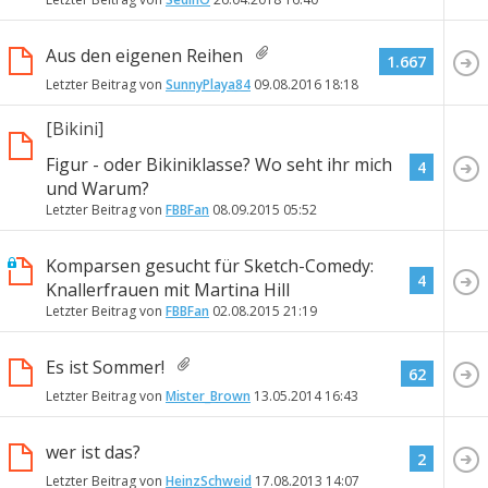
Aus den eigenen Reihen
1.667
Letzter Beitrag von
SunnyPlaya84
09.08.2016
18:18
[Bikini]
Figur - oder Bikiniklasse? Wo seht ihr mich
4
und Warum?
Letzter Beitrag von
FBBFan
08.09.2015
05:52
Komparsen gesucht für Sketch-Comedy:
4
Knallerfrauen mit Martina Hill
Letzter Beitrag von
FBBFan
02.08.2015
21:19
Es ist Sommer!
62
Letzter Beitrag von
Mister_Brown
13.05.2014
16:43
wer ist das?
2
Letzter Beitrag von
HeinzSchweid
17.08.2013
14:07