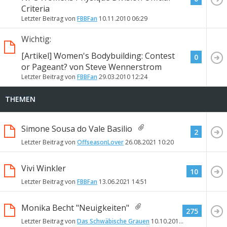
Criteria
Letzter Beitrag von
FBBFan
10.11.2010
06:29
Wichtig:
[Artikel] Women's Bodybuilding: Contest
0
or Pageant? von Steve Wennerstrom
Letzter Beitrag von
FBBFan
29.03.2010
12:24
THEMEN
Simone Sousa do Vale Basilio
2
Letzter Beitrag von
OffseasonLover
26.08.2021
10:20
Vivi Winkler
10
Letzter Beitrag von
FBBFan
13.06.2021
14:51
Monika Becht "Neuigkeiten"
275
Letzter Beitrag von
Das Schwäbische Grauen
10.10.2018
15:05