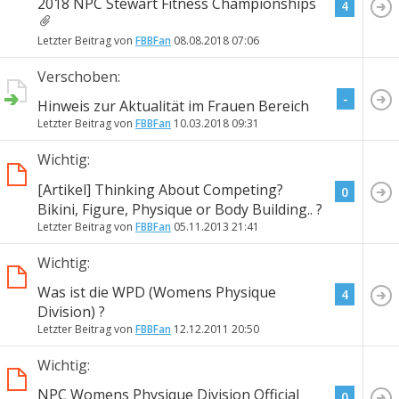
2018 NPC Stewart Fitness Championships
4
Letzter Beitrag von
FBBFan
08.08.2018
07:06
Verschoben:
-
Hinweis zur Aktualität im Frauen Bereich
Letzter Beitrag von
FBBFan
10.03.2018
09:31
Wichtig:
[Artikel] Thinking About Competing?
0
Bikini, Figure, Physique or Body Building.. ?
Letzter Beitrag von
FBBFan
05.11.2013
21:41
Wichtig:
Was ist die WPD (Womens Physique
4
Division) ?
Letzter Beitrag von
FBBFan
12.12.2011
20:50
Wichtig:
NPC Womens Physique Division Official
0