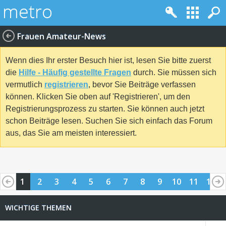
Frauen Amateur-News
Wenn dies Ihr erster Besuch hier ist, lesen Sie bitte zuerst
die
Hilfe - Häufig gestellte Fragen
durch. Sie müssen sich
vermutlich
registrieren
, bevor Sie Beiträge verfassen
können. Klicken Sie oben auf 'Registrieren', um den
Registrierungsprozess zu starten. Sie können auch jetzt
schon Beiträge lesen. Suchen Sie sich einfach das Forum
aus, das Sie am meisten interessiert.
1
2
3
4
5
6
7
8
9
10
11
12
13
14
15
16
17
18
19
20
21
22
23
24
WICHTIGE THEMEN
25
26